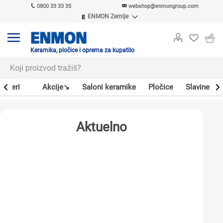
0800 33 33 35
webshop@enmongroup.com
ENMON Zemlje
ENMON SRB
ENMON BIH
ENMON HR
Keramika, pločice i oprema za kupatilo
ENMON MKD
Bojleri
Akcije↘
Saloni keramike
Pločice
Slavine
Aktuelno