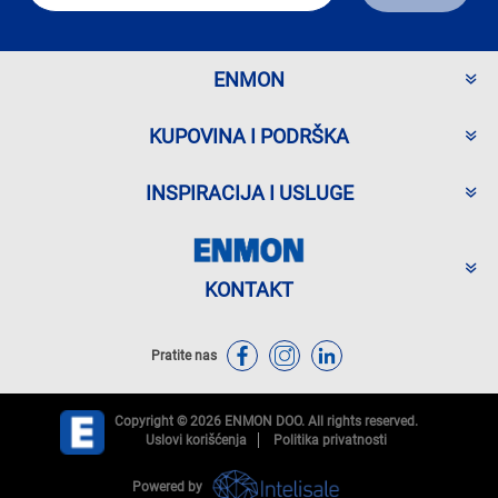
ENMON
KUPOVINA I PODRŠKA
INSPIRACIJA I USLUGE
KONTAKT
Pratite nas
Copyright © 2026 ENMON DOO. All rights reserved.
Uslovi korišćenja
Politika privatnosti
Powered by