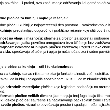
ja površine. U praksi, ovo znači manje održavanja i dugoročno očuva
dne pločice za kuhinju najbolje rešenje?
adne ploče u kuhinji je najopterećeniji deo prostora – svakodnevno je 
 kuhinju
predstavljaju dugoročno i praktično rešenje koje štiti površin
nost na vlagu i masnoću:
idealne za prostor iza šporeta i sudopere 
održavanje:
glatka površina omogućava brzo čišćenje bez zadržavan
rajnost:
kvalitetne
kuhinjske pločice
zadržavaju izgled i funkciona
a zida:
sprečavaju oštećenja i upijanje nečistoća u zoni radne površi
e pločice za kuhinju – stil i funkcionalnost
ca za kuhinju
danas nije samo pitanje funkcionalnosti, već i estetike. M
avaju da kuhinju prilagodiš sopstvenom ukusu – od minimalističkih do
ija prirodnih materijala:
pločice koje izgledom podsećaju na mermer,
nt.
 formati:
pločice velikih dimenzija
smanjuju broj fuga i daju čist, m
k i dekor pločice:
savršene za naglašavanje backsplash zone i stva
 svetle pločice:
vizuelno povećavaju prostor i spadaju među najtražen