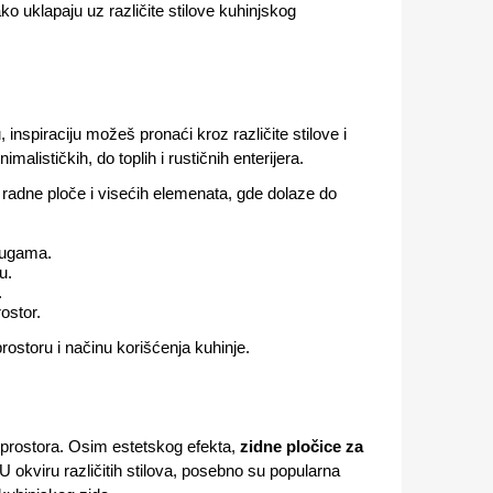
lako uklapaju uz različite stilove kuhinjskog
 inspiraciju možeš pronaći kroz različite stilove i
alističkih, do toplih i rustičnih enterijera.
radne ploče i visećih elemenata, gde dolaze do
fugama.
u.
.
ostor.
ostoru i načinu korišćenja kuhinje.
a prostora. Osim estetskog efekta,
zidne pločice za
. U okviru različitih stilova, posebno su popularna