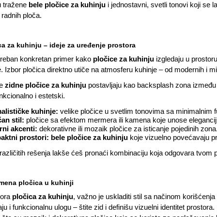
 tražene
bele pločice za kuhinju
i jednostavni, svetli tonovi koji se 
 radnih ploča.
ca za kuhinju – ideje za uređenje prostora
otreban konkretan primer kako
pločice za kuhinju
izgledaju u prostoru,
 Izbor pločica direktno utiče na atmosferu kuhinje – od modernih i minim
se
zidne pločice za kuhinju
postavljaju kao backsplash zona između 
unkcionalno i estetski.
alističke kuhinje:
velike pločice u svetlim tonovima sa minimalnim 
an stil:
pločice sa efektom mermera ili kamena koje unose elegancij
ni akcenti:
dekorativne ili mozaik pločice za isticanje pojedinih zona
ktni prostori:
bele pločice za kuhinju
koje vizuelno povećavaju pr
azličitih rešenja lakše ćeš pronaći kombinaciju koja odgovara tvom pr
rimena pločica u kuhinji
bora
pločica za kuhinju
, važno je uskladiti stil sa načinom korišćenj
ju i funkcionalnu ulogu – štite zid i definišu vizuelni identitet prostora