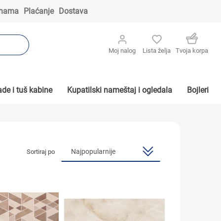
 nama
Plaćanje
Dostava
Moj nalog
Lista želja
Tvoja korpa
de i tuš kabine
Kupatilski nameštaj i ogledala
Bojleri
Sortiraj po