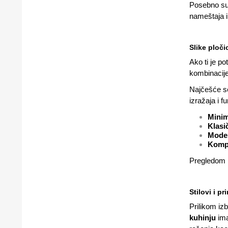
Posebno su
nameštaja i
Slike ploči
Ako ti je p
kombinacije.
Najčešće 
izražaja i f
Minim
Klasič
Moder
Kompa
Pregledom r
Stilovi i p
Prilikom iz
kuhinju
ima