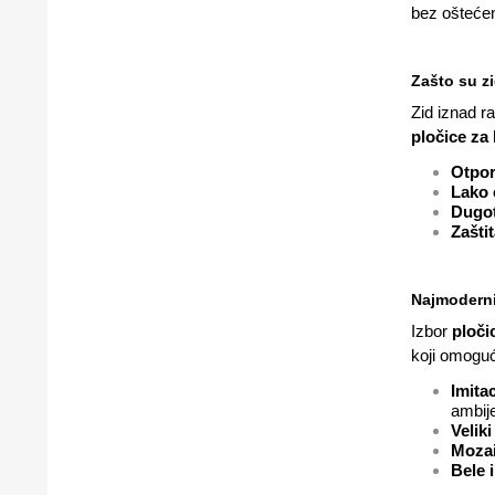
bez oštećen
Zašto su zi
Zid iznad r
pločice za
Otpor
Lako 
Dugot
Zaštit
Najmodernij
Izbor
ploči
koji omoguć
Imitac
ambije
Veliki
Mozai
Bele i