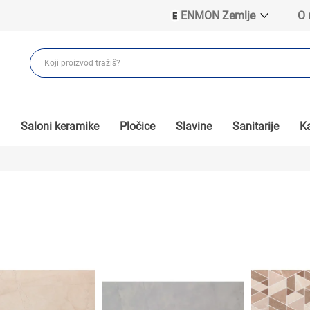
ENMON Zemlje
O
ENMON SRB
ENMON BIH
ENMON HR
ENMON MKD
Saloni keramike
Pločice
Slavine
Sanitarije
Ka