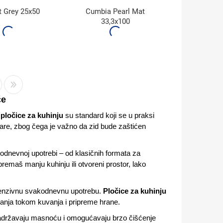
t Grey 25x50
Cumbia Pearl Mat
33,3x100
če
,
pločice za kuhinju
su standard koji se u praksi
pare, zbog čega je važno da zid bude zaštićen
odnevnoj upotrebi – od klasičnih formata za
emaš manju kuhinju ili otvoreni prostor, lako
intenzivnu svakodnevnu upotrebu.
Pločice za kuhinju
kanja tokom kuvanja i pripreme hrane.
 zadržavaju masnoću i omogućavaju brzo čišćenje