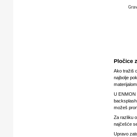
Grav
Pločice 
Ako tražiš 
najbolje po
materijalom 
U ENMON p
backsplash,
možeš prona
Za razliku 
najčešće se
Upravo zat