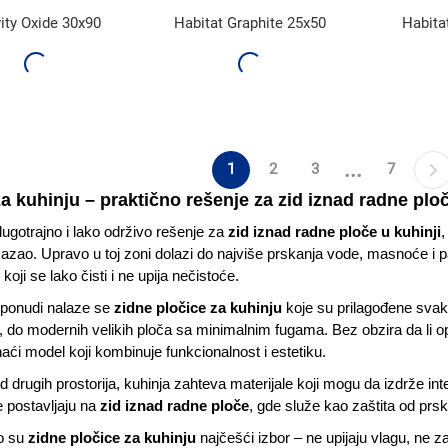
ity Oxide 30x90
Habitat Graphite 25x50
Habita
...
1
2
3
7
za kuhinju – praktično rešenje za zid iznad radne plo
dugotrajno i lako održivo rešenje za
zid iznad radne ploče u kuhinji
kazao. Upravo u toj zoni dolazi do najviše prskanja vode, masnoće i 
koji se lako čisti i ne upija nečistoće.
onudi nalaze se
zidne pločice za kuhinju
koje su prilagođene svak
 do modernih velikih ploča sa minimalnim fugama. Bez obzira da li opr
ći model koji kombinuje funkcionalnost i estetiku.
od drugih prostorija, kuhinja zahteva materijale koji mogu da izdrže 
 postavljaju na
zid iznad radne ploče
, gde služe kao zaštita od prs
o su
zidne pločice za kuhinju
najčešći izbor – ne upijaju vlagu, ne