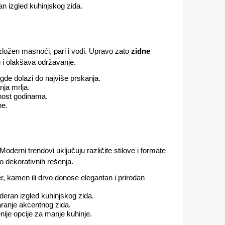
n izgled kuhinjskog zida.
izložen masnoći, pari i vodi. Upravo zato
zidne
u i olakšava održavanje.
gde dolazi do najviše prskanja.
ja mrlja.
lnost godinama.
ne.
oderni trendovi uključuju različite stilove i formate
 dekorativnih rešenja.
 kamen ili drvo donose elegantan i prirodan
oderan izgled kuhinjskog zida.
ranje akcentnog zida.
ije opcije za manje kuhinje.