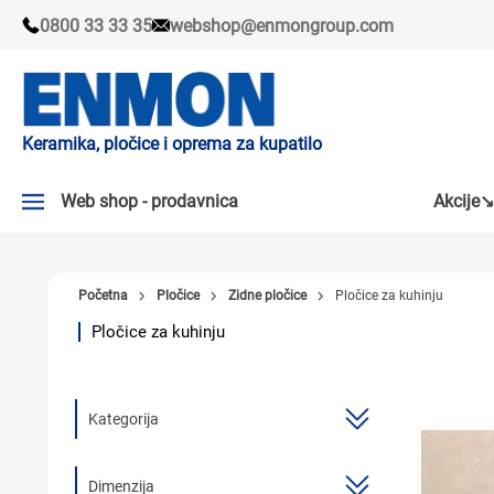
0800 33 33 35
webshop@enmongroup.com
Keramika, pločice i oprema za kupatilo
Web shop - prodavnica
Akcije↘
AKCIJE↘
Početna
Pločice
Zidne pločice
Pločice za kuhinju
PLOČICE
Pločice za kuhinju
SLAVINE
KADE I TUŠ KABINE
Kategorija
SANITARIJE
TUŠEVI
Dimenzija