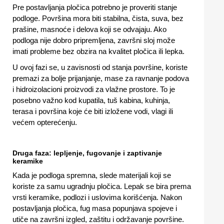
Pre postavljanja pločica potrebno je proveriti stanje
podloge. Površina mora biti stabilna, čista, suva, bez
prašine, masnoće i delova koji se odvajaju. Ako
podloga nije dobro pripremljena, završni sloj može
imati probleme bez obzira na kvalitet pločica ili lepka.
U ovoj fazi se, u zavisnosti od stanja površine, koriste
premazi za bolje prijanjanje, mase za ravnanje podova
i hidroizolacioni proizvodi za vlažne prostore. To je
posebno važno kod kupatila, tuš kabina, kuhinja,
terasa i površina koje će biti izložene vodi, vlagi ili
većem opterećenju.
Druga faza: lepljenje, fugovanje i zaptivanje
keramike
Kada je podloga spremna, slede materijali koji se
koriste za samu ugradnju pločica. Lepak se bira prema
vrsti keramike, podlozi i uslovima korišćenja. Nakon
postavljanja pločica, fug masa popunjava spojeve i
utiče na završni izgled, zaštitu i održavanje površine.