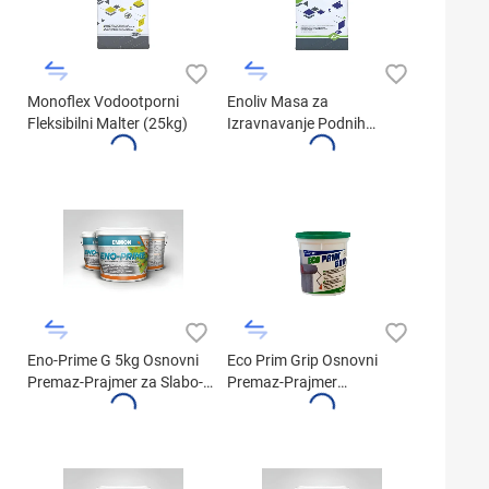
Monoflex Vodootporni
Enoliv Masa za
Fleksibilni Malter (25kg)
Izravnavanje Podnih
Površina (25kg)
Eno-Prime G 5kg Osnovni
Eco Prim Grip Osnovni
Premaz-Prajmer za Slabo-
Premaz-Prajmer
Upojne Površine
Višenamenski (1kg)