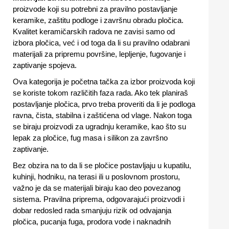
proizvode koji su potrebni za pravilno postavljanje
keramike, zaštitu podloge i završnu obradu pločica.
Kvalitet keramičarskih radova ne zavisi samo od
izbora pločica, već i od toga da li su pravilno odabrani
materijali za pripremu površine, lepljenje, fugovanje i
zaptivanje spojeva.
Ova kategorija je početna tačka za izbor proizvoda koji
se koriste tokom različitih faza rada. Ako tek planiraš
postavljanje pločica, prvo treba proveriti da li je podloga
ravna, čista, stabilna i zaštićena od vlage. Nakon toga
se biraju proizvodi za ugradnju keramike, kao što su
lepak za pločice, fug masa i silikon za završno
zaptivanje.
Bez obzira na to da li se pločice postavljaju u kupatilu,
kuhinji, hodniku, na terasi ili u poslovnom prostoru,
važno je da se materijali biraju kao deo povezanog
sistema. Pravilna priprema, odgovarajući proizvodi i
dobar redosled rada smanjuju rizik od odvajanja
pločica, pucanja fuga, prodora vode i naknadnih