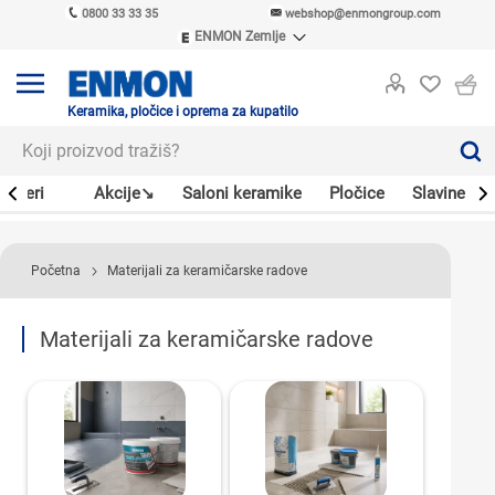
0800 33 33 35
webshop@enmongroup.com
ENMON Zemlje
ENMON SRB
ENMON BIH
ENMON HR
Keramika, pločice i oprema za kupatilo
ENMON MKD
Bojleri
Akcije↘
Saloni keramike
Pločice
Slavine
Početna
Materijali za keramičarske radove
Materijali za keramičarske radove