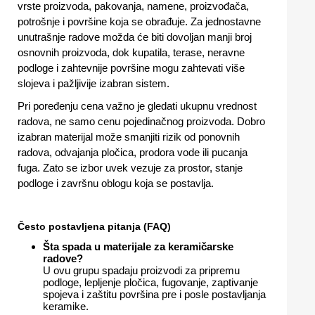
vrste proizvoda, pakovanja, namene, proizvođača,
potrošnje i površine koja se obrađuje. Za jednostavne
unutrašnje radove možda će biti dovoljan manji broj
osnovnih proizvoda, dok kupatila, terase, neravne
podloge i zahtevnije površine mogu zahtevati više
slojeva i pažljivije izabran sistem.
Pri poređenju cena važno je gledati ukupnu vrednost
radova, ne samo cenu pojedinačnog proizvoda. Dobro
izabran materijal može smanjiti rizik od ponovnih
radova, odvajanja pločica, prodora vode ili pucanja
fuga. Zato se izbor uvek vezuje za prostor, stanje
podloge i završnu oblogu koja se postavlja.
Često postavljena pitanja (FAQ)
Šta spada u materijale za keramičarske
radove?
U ovu grupu spadaju proizvodi za pripremu
podloge, lepljenje pločica, fugovanje, zaptivanje
spojeva i zaštitu površina pre i posle postavljanja
keramike.