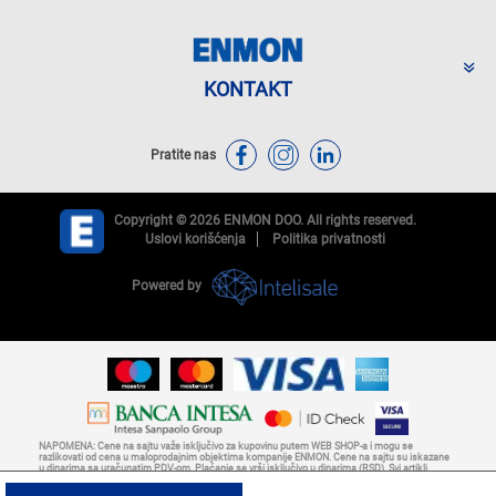
KONTAKT
Pratite nas
Copyright © 2026 ENMON DOO. All rights reserved.
Uslovi korišćenja
Politika privatnosti
Powered by
NAPOMENA: Cene na sajtu važe isključivo za kupovinu putem WEB SHOP-a i mogu se
razlikovati od cena u maloprodajnim objektima kompanije ENMON. Cene na sajtu su iskazane
u dinarima sa uračunatim PDV-om. Plaćanje se vrši isključivo u dinarima (RSD). Svi artikli
prikazani na sajtu su deo naše ponude i ne podrazumeva da su dostupni u svakom trenutku.
Nastojimo da budemo što precizniji u opisu proizvoda, prikazu slika i samih cena, ali ne