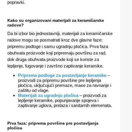
popravki.
Kako su organizovani materijali za keramičarske
radove?
Da bi izbor bio jednostavniji, materijali za keramičarske
radove mogu se posmatrati kroz dve glavne faze:
pripremu podloge i samu ugradnju pločica. Prva faza
obuhvata proizvode koji pripremaju površinu za rad,
dok druga obuhvata proizvode koji se koriste za
lepljenje, fugovanje i završno zaptivanje keramike.
Priprema podloge za postavljanje keramike
–
proizvodi za pripremu površine pre lepljenja
pločica, uključujući premaze, mase za ravnanje i
zaštitu od vlage.
Materijali za ugradnju pločica
– proizvodi za
lepljenje keramike, popunjavanje spojeva i
zaptivanje uglova, prelaza i sanitarnih elemenata.
Prva faza: priprema površine pre postavljanja
pločica