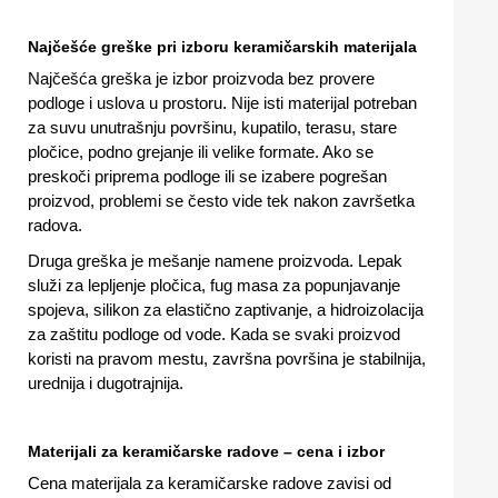
Najčešće greške pri izboru keramičarskih materijala
Najčešća greška je izbor proizvoda bez provere
podloge i uslova u prostoru. Nije isti materijal potreban
za suvu unutrašnju površinu, kupatilo, terasu, stare
pločice, podno grejanje ili velike formate. Ako se
preskoči priprema podloge ili se izabere pogrešan
proizvod, problemi se često vide tek nakon završetka
radova.
Druga greška je mešanje namene proizvoda. Lepak
služi za lepljenje pločica, fug masa za popunjavanje
spojeva, silikon za elastično zaptivanje, a hidroizolacija
za zaštitu podloge od vode. Kada se svaki proizvod
koristi na pravom mestu, završna površina je stabilnija,
urednija i dugotrajnija.
Materijali za keramičarske radove – cena i izbor
Cena materijala za keramičarske radove zavisi od