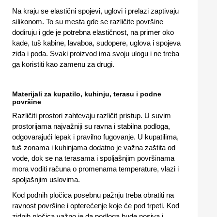
Na kraju se elastični spojevi, uglovi i prelazi zaptivaju
silikonom. To su mesta gde se različite površine
dodiruju i gde je potrebna elastičnost, na primer oko
kade, tuš kabine, lavaboa, sudopere, uglova i spojeva
zida i poda. Svaki proizvod ima svoju ulogu i ne treba
ga koristiti kao zamenu za drugi.
Materijali za kupatilo, kuhinju, terasu i podne
površine
Različiti prostori zahtevaju različit pristup. U suvim
prostorijama najvažniji su ravna i stabilna podloga,
odgovarajući lepak i pravilno fugovanje. U kupatilima,
tuš zonama i kuhinjama dodatno je važna zaštita od
vode, dok se na terasama i spoljašnjim površinama
mora voditi računa o promenama temperature, vlazi i
spoljašnjim uslovima.
Kod podnih pločica posebnu pažnju treba obratiti na
ravnost površine i opterećenje koje će pod trpeti. Kod
zidnih pločica važno je da podloga bude nosiva i