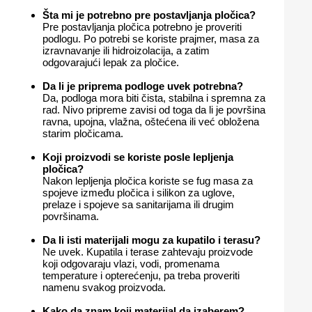
Šta mi je potrebno pre postavljanja pločica?
Pre postavljanja pločica potrebno je proveriti
podlogu. Po potrebi se koriste prajmer, masa za
izravnavanje ili hidroizolacija, a zatim
odgovarajući lepak za pločice.
Da li je priprema podloge uvek potrebna?
Da, podloga mora biti čista, stabilna i spremna za
rad. Nivo pripreme zavisi od toga da li je površina
ravna, upojna, vlažna, oštećena ili već obložena
starim pločicama.
Koji proizvodi se koriste posle lepljenja
pločica?
Nakon lepljenja pločica koriste se fug masa za
spojeve između pločica i silikon za uglove,
prelaze i spojeve sa sanitarijama ili drugim
površinama.
Da li isti materijali mogu za kupatilo i terasu?
Ne uvek. Kupatila i terase zahtevaju proizvode
koji odgovaraju vlazi, vodi, promenama
temperature i opterećenju, pa treba proveriti
namenu svakog proizvoda.
Kako da znam koji materijal da izaberem?