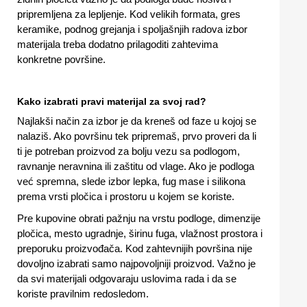
pripremljena za lepljenje. Kod velikih formata, gres
keramike, podnog grejanja i spoljašnjih radova izbor
materijala treba dodatno prilagoditi zahtevima
konkretne površine.
Kako izabrati pravi materijal za svoj rad?
Najlakši način za izbor je da kreneš od faze u kojoj se
nalaziš. Ako površinu tek pripremaš, prvo proveri da li
ti je potreban proizvod za bolju vezu sa podlogom,
ravnanje neravnina ili zaštitu od vlage. Ako je podloga
već spremna, slede izbor lepka, fug mase i silikona
prema vrsti pločica i prostoru u kojem se koriste.
Pre kupovine obrati pažnju na vrstu podloge, dimenzije
pločica, mesto ugradnje, širinu fuga, vlažnost prostora i
preporuku proizvođača. Kod zahtevnijih površina nije
dovoljno izabrati samo najpovoljniji proizvod. Važno je
da svi materijali odgovaraju uslovima rada i da se
koriste pravilnim redosledom.