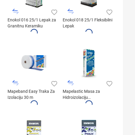
Enokol 016 25/1 Lepak za
Enokol 018 25/1 Fleksibilni
Granitnu Keramiku
Lepak
Mapeband Easy Traka Za
Mapelastic Masa za
Izolaciju 30 m
Hidroizolaciju
Dvokomponentna -
Komponenta A (24kg)