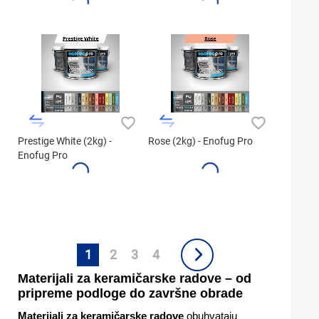
Prestige White (2kg) -
Rose (2kg) - Enofug Pro
Enofug Pro
1
2
3
4
Materijali za keramičarske radove – od
pripreme podloge do završne obrade
Materijali za keramičarske radove
obuhvataju