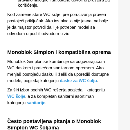
korišćenje.
Kod zamene stare WC šolje, pre poručivanja proveri
postojeći priključak. Ako instalacija nije jasna, najbolje
je da majstor potvrdi da li je potreban model sa
odvodom u pod ili odvodom u zid.
Monoblok Simplon i kompatibilna oprema
Monoblok Simplon se kombinuje sa odgovarajućom
WC daskom i pratećom sanitarnom opremom. Ako
menjaš postojeću dasku ili želiš da uporediš dostupne
modele, pogledaj kategoriju
daske za WC šolju
.
Za širi izbor podnih WC rešenja pogledaj i kategoriju
WC šolje
, a za kompletan sanitarni asortiman
kategoriju
sanitarije
.
Često postavljena pitanja o Monoblok
Simplon WC šoljama