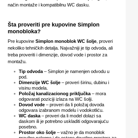
način montaže i kompatibilnu WC dasku.
Šta proveriti pre kupovine Simplon
monobloka?
Pre kupovine
Simplon monoblok WC šolje
, proveri
nekoliko tehničkih detalja. Najvažniji je tip odvoda, ali
treba proveriti i dimenzije, dovod vode i prostor za
montažu.
Tip odvoda
– Simplon je namenjen odvodu u
pod.
Dimenzije WC šolje
– proveri širinu, dubinu i
visinu modela.
Položaj kanalizacionog priključka
– mora
odgovarati poziciji izlaza na WC šolji.
Dovod vode
– proveri da li položaj dovoda
odgovara izabranom modelu i vodokotliću.
WC daska
– proveri da li model dolazi sa
daskom ili je potrebno uskladiti odgovarajuću
posebno.
Prostor oko šolje
– važno je da monoblok
pravilno nalegne i da ostane dovoljno prostora za