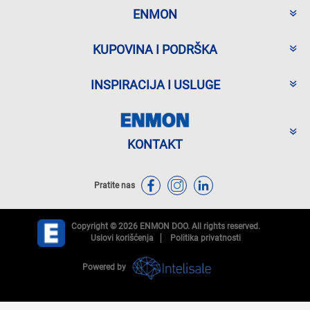
ENMON
KUPOVINA I PODRŠKA
INSPIRACIJA I USLUGE
KONTAKT
Pratite nas
Copyright © 2026 ENMON DOO. All rights reserved.
Uslovi korišćenja
Politika privatnosti
Powered by