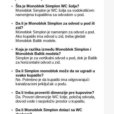
Šta je Monoblok Simplon WC šolja?
Monoblok Simplon je WC šolja sa vodokotlićem
namenjena kupatilima sa odvodom u pod.
Da li je Monoblok Simplon za odvod u pod ili
zid?
Monoblok Simplon je namenjen za odvod u pod.
Ako kupatilo ima odvod u zid, treba gledati
Monoblok Baltik modele.
Koja je razlika između Monoblok Simplon i
Monoblok Baltik modela?
Simplon je za vertikalni odvod u pod, dok je Baltik
za horizontalni odvod u zid.
Da li Simplon monoblok može da se ugradi u
svako kupatilo?
Ne. Potrebno je da kupatilo ima odgovarajući
kanalizacioni priključak u podu.
Da li treba proveriti dimenzije pre kupovine?
Da. Proveri dimenzije WC šolje, položaj odvoda,
dovod vode i raspoloživ prostor u kupatilu.
Da li Monoblok Simplon dolazi sa WC