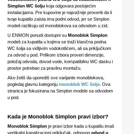
Simplon WC šolju
koja odgovara postojećim
instalacijama. Pre kupovine je najvažnije proveriti da li
tvoje kupatilo zaista ima podni odvod, jer se Simplon
modeli razlikuju od monoblokova sa odvodom u zid.
U ENMON ponudi dostupni su
Monoblok Simplon
modeli za kupatila u kojima se traži klasična podna
WC šolja sa vidljivim vodokotlićem, ali sa priključkom
za odvod u pod. Prilikom izbora proveri dimenzije,
položaj odvoda, dovod vode, kompatibilnu WC dasku i
prostor potreban za pravilnu montažu.
Ako želiš da uporediš sve varijante monoblokova,
pogledaj glavnu kategoriju
monoblok WC šolje
. Ova
stranica je fokusirana na Simplon modele sa odvodom
u pod.
Kada je Monoblok Simplon pravi izbor?
Monoblok Simplon
je pravi izbor kada u kupatilu imaš
vertikalni kanalizacioni priključak, odnosno
odvod u