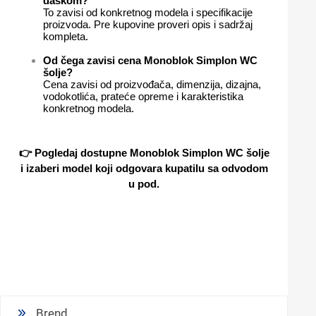
daskom?
To zavisi od konkretnog modela i specifikacije
proizvoda. Pre kupovine proveri opis i sadržaj
kompleta.
Od čega zavisi cena Monoblok Simplon WC
šolje?
Cena zavisi od proizvođača, dimenzija, dizajna,
vodokotlića, prateće opreme i karakteristika
konkretnog modela.
👉 Pogledaj dostupne
Monoblok Simplon WC šolje
i izaberi model koji odgovara kupatilu sa odvodom
u pod.
Brend