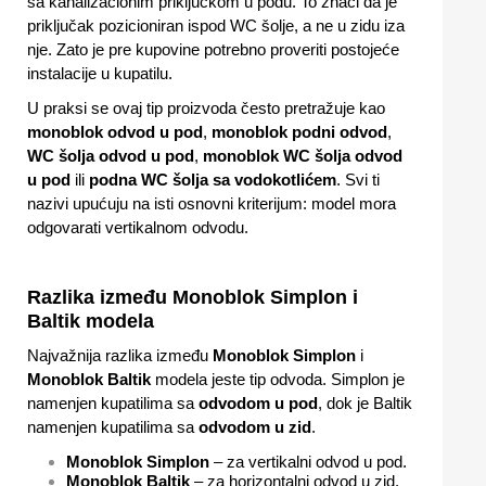
sa kanalizacionim priključkom u podu. To znači da je
priključak pozicioniran ispod WC šolje, a ne u zidu iza
nje. Zato je pre kupovine potrebno proveriti postojeće
instalacije u kupatilu.
U praksi se ovaj tip proizvoda često pretražuje kao
monoblok odvod u pod
,
monoblok podni odvod
,
WC šolja odvod u pod
,
monoblok WC šolja odvod
u pod
ili
podna WC šolja sa vodokotlićem
. Svi ti
nazivi upućuju na isti osnovni kriterijum: model mora
odgovarati vertikalnom odvodu.
Razlika između Monoblok Simplon i
Baltik modela
Najvažnija razlika između
Monoblok Simplon
i
Monoblok Baltik
modela jeste tip odvoda. Simplon je
namenjen kupatilima sa
odvodom u pod
, dok je Baltik
namenjen kupatilima sa
odvodom u zid
.
Monoblok Simplon
– za vertikalni odvod u pod.
Monoblok Baltik
– za horizontalni odvod u zid.