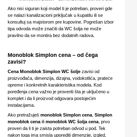
Ako nisi siguran koji model ti je potreban, proveri gde
se nalazi kanalizacioni priključak u kupatilu ili se
konsultuj sa majstorom pre kupovine. Pogrešan izbor
tipa odvoda može značiti da WC šolja ne može
pravilno da se montira bez dodatnih radova.
Monoblok Simplon cena – od čega
zavisi?
Cena Monoblok Simplon WC šolje
zavisi od
proizvođača, dimenzija, dizajna, vodokotlića, prateće
opreme i konkretnih karakteristika modela. Kod
poređenja cena važno je proveriti šta je uključeno u
komplet i da li proizvod odgovara postojećim
instalacijama.
Ako pretražuješ
monoblok Simplon cena
,
Simplon
monoblok cena
ili
monoblok WC šolja cena
, prvo
proveri da li ti je zaista potreban odvod u pod. Tek
nakon toga ima smisla uporediti dimenzije, izgled,