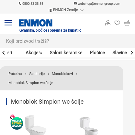
0800 33 33 35
webshop@enmongroup.com
ENMON Zemlje
ENMON SRB
ENMON BIH
ENMON HR
Keramika, pločice i oprema za kupatilo
ENMON MKD
Bojleri
Akcije↘
Saloni keramike
Pločice
Slavine
Početna
Sanitarije
Monoblokovi
Monoblok Simplon wc šolje
Monoblok Simplon wc šolje