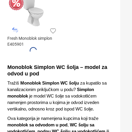
Fresh Monoblok simplon
E405901
Monoblok Simplon WC šolja – model za
odvod u pod
Tražiš
Monoblok Simplon WC šolju
za kupatilo sa
kanalizacionim priključkom u podu?
Simplon
monoblok
je model WC šolje sa vodokotlićem
namenjen prostorima u kojima je odvod izveden
vertikalno, odnosno kroz pod ispod WC šolje.
Ova kategorija je namenjena kupcima koji traže
monoblok sa odvodom u pod
,
WC šolju sa
vodokotlićem
,
podnu WC šolju sa vodokotlićem
ili