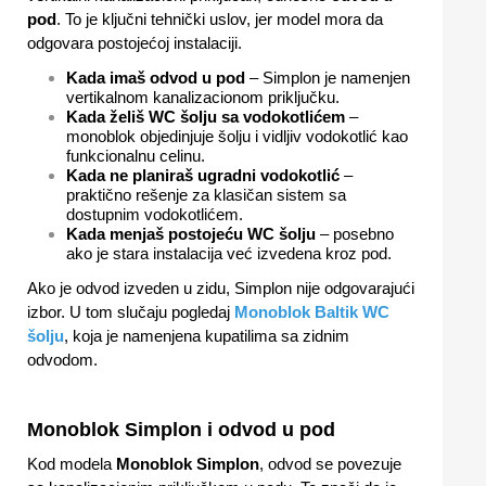
pod
. To je ključni tehnički uslov, jer model mora da
odgovara postojećoj instalaciji.
Kada imaš odvod u pod
– Simplon je namenjen
vertikalnom kanalizacionom priključku.
Kada želiš WC šolju sa vodokotlićem
–
monoblok objedinjuje šolju i vidljiv vodokotlić kao
funkcionalnu celinu.
Kada ne planiraš ugradni vodokotlić
–
praktično rešenje za klasičan sistem sa
dostupnim vodokotlićem.
Kada menjaš postojeću WC šolju
– posebno
ako je stara instalacija već izvedena kroz pod.
Ako je odvod izveden u zidu, Simplon nije odgovarajući
izbor. U tom slučaju pogledaj
Monoblok Baltik WC
šolju
, koja je namenjena kupatilima sa zidnim
odvodom.
Monoblok Simplon i odvod u pod
Kod modela
Monoblok Simplon
, odvod se povezuje