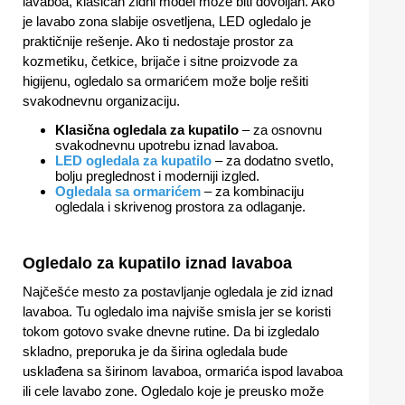
lavaboa, klasičan zidni model može biti dovoljan. Ako
je lavabo zona slabije osvetljena, LED ogledalo je
praktičnije rešenje. Ako ti nedostaje prostor za
kozmetiku, četkice, brijače i sitne proizvode za
higijenu, ogledalo sa ormarićem može bolje rešiti
svakodnevnu organizaciju.
Klasična ogledala za kupatilo
– za osnovnu
svakodnevnu upotrebu iznad lavaboa.
LED ogledala za kupatilo
– za dodatno svetlo,
bolju preglednost i moderniji izgled.
Ogledala sa ormarićem
– za kombinaciju
ogledala i skrivenog prostora za odlaganje.
Ogledalo za kupatilo iznad lavaboa
Najčešće mesto za postavljanje ogledala je zid iznad
lavaboa. Tu ogledalo ima najviše smisla jer se koristi
tokom gotovo svake dnevne rutine. Da bi izgledalo
skladno, preporuka je da širina ogledala bude
usklađena sa širinom lavaboa, ormarića ispod lavaboa
ili cele lavabo zone. Ogledalo koje je preusko može