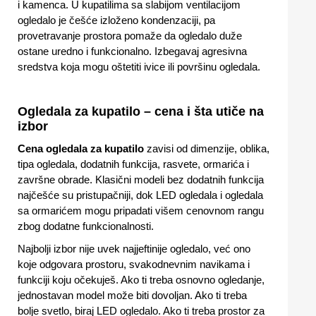
i kamenca. U kupatilima sa slabijom ventilacijom
ogledalo je češće izloženo kondenzaciji, pa
provetravanje prostora pomaže da ogledalo duže
ostane uredno i funkcionalno. Izbegavaj agresivna
sredstva koja mogu oštetiti ivice ili površinu ogledala.
Ogledala za kupatilo – cena i šta utiče na
izbor
Cena ogledala za kupatilo
zavisi od dimenzije, oblika,
tipa ogledala, dodatnih funkcija, rasvete, ormarića i
završne obrade. Klasični modeli bez dodatnih funkcija
najčešće su pristupačniji, dok LED ogledala i ogledala
sa ormarićem mogu pripadati višem cenovnom rangu
zbog dodatne funkcionalnosti.
Najbolji izbor nije uvek najjeftinije ogledalo, već ono
koje odgovara prostoru, svakodnevnim navikama i
funkciji koju očekuješ. Ako ti treba osnovno ogledanje,
jednostavan model može biti dovoljan. Ako ti treba
bolje svetlo, biraj LED ogledalo. Ako ti treba prostor za