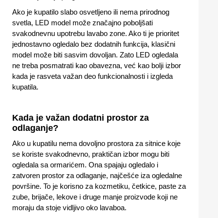
Ako je kupatilo slabo osvetljeno ili nema prirodnog
svetla, LED model može značajno poboljšati
svakodnevnu upotrebu lavabo zone. Ako ti je prioritet
jednostavno ogledalo bez dodatnih funkcija, klasični
model može biti sasvim dovoljan. Zato LED ogledala
ne treba posmatrati kao obavezna, već kao bolji izbor
kada je rasveta važan deo funkcionalnosti i izgleda
kupatila.
Kada je važan dodatni prostor za
odlaganje?
Ako u kupatilu nema dovoljno prostora za sitnice koje
se koriste svakodnevno, praktičan izbor mogu biti
ogledala sa ormarićem. Ona spajaju ogledalo i
zatvoren prostor za odlaganje, najčešće iza ogledalne
površine. To je korisno za kozmetiku, četkice, paste za
zube, brijače, lekove i druge manje proizvode koji ne
moraju da stoje vidljivo oko lavaboa.