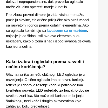
delovati neproporcionalno, dok preveliko ogledalo
može vizuelno opteretiti manje kupatilo.
Pre izbora proveri dimenzije zida, visinu montaže,
poziciju slavine, električne priključke ako biraš model
sa rasvetom i odnos prema ostalim elementima. Ako
se ogledalo kombinuje sa
lavaboom sa ormarićem
,
najbolje je da širina i stil ova dva elementa budu
usklađeni, kako bi zona iznad i ispod lavaboa delovala
kao jedna celina.
Kako izabrati ogledalo prema rasveti i
načinu korišćenja?
Glavna razlika između običnog i LED ogledala je u
osvetljenju. Obično ogledalo ima osnovnu funkciju
refleksije i dobro je rešenje kada kupatilo već ima
kvalitetnu rasvetu.
LED ogledalo za kupatilo
dodaje
svetlo u zoni lica, što može biti korisno pri brijanju,
šminkanju, nezi kože i drugim aktivnostima koje
zahtevaju bolju preglednost.