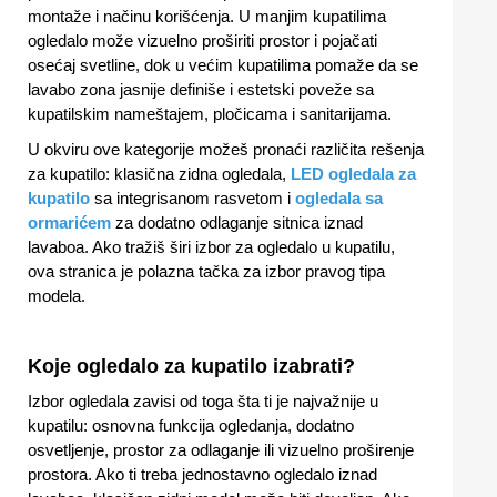
montaže i načinu korišćenja. U manjim kupatilima
ogledalo može vizuelno proširiti prostor i pojačati
osećaj svetline, dok u većim kupatilima pomaže da se
lavabo zona jasnije definiše i estetski poveže sa
kupatilskim nameštajem, pločicama i sanitarijama.
U okviru ove kategorije možeš pronaći različita rešenja
za kupatilo: klasična zidna ogledala,
LED ogledala za
kupatilo
sa integrisanom rasvetom i
ogledala sa
ormarićem
za dodatno odlaganje sitnica iznad
lavaboa. Ako tražiš širi izbor za ogledalo u kupatilu,
ova stranica je polazna tačka za izbor pravog tipa
modela.
Koje ogledalo za kupatilo izabrati?
Izbor ogledala zavisi od toga šta ti je najvažnije u
kupatilu: osnovna funkcija ogledanja, dodatno
osvetljenje, prostor za odlaganje ili vizuelno proširenje
prostora. Ako ti treba jednostavno ogledalo iznad