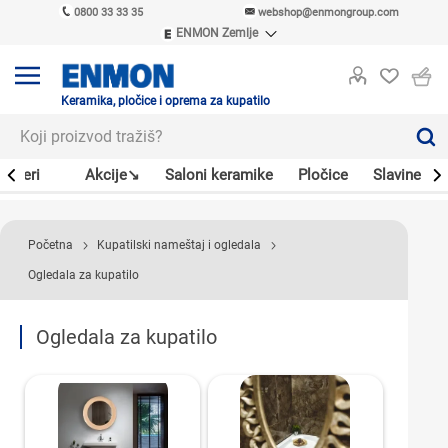
0800 33 33 35
webshop@enmongroup.com
ENMON Zemlje
ENMON SRB
ENMON BIH
ENMON HR
Keramika, pločice i oprema za kupatilo
ENMON MKD
Bojleri
Akcije↘
Saloni keramike
Pločice
Slavine
Početna
Kupatilski nameštaj i ogledala
Ogledala za kupatilo
Ogledala za kupatilo