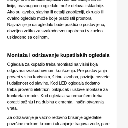
linije, pravougaono ogledalo može delovati skladnije.
Ako su lavabo, slavina ili detalji zaobljeniji, okruglo ili
ovalno ogledalo može bolje pratiti stil prostora.
Najvažnije je da ogledalo bude praktično postavljeno,
dovoljno veliko za svakodnevnu upotrebu i vizuelno
usklađeno sa celinom.
Montaža i održavanje kupatilskih ogledala
Ogledala za kupatilo treba montirati na visini koja
odgovara svakodnevnom korišćenju. Pre postavljanja
proveri visinu korisnika, širinu lavaboa, poziciju rasvete
i udaljenost od slavine. Kod LED ogledala dodatno
treba proveriti električni priključak i uslove montaže za
konkretan model. Kod ogledala sa ormarićem treba
obratiti pažnju i na dubinu elementa i način otvaranja
vrata.
Za održavanje je važno redovno brisanje ogledalne
površine mekom krpom i uklanjanje tragova vode, pare