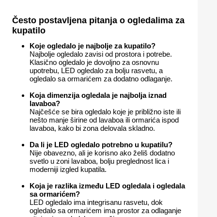
Često postavljena pitanja o ogledalima za
kupatilo
Koje ogledalo je najbolje za kupatilo?
Najbolje ogledalo zavisi od prostora i potrebe.
Klasično ogledalo je dovoljno za osnovnu
upotrebu, LED ogledalo za bolju rasvetu, a
ogledalo sa ormarićem za dodatno odlaganje.
Koja dimenzija ogledala je najbolja iznad
lavaboa?
Najčešće se bira ogledalo koje je približno iste ili
nešto manje širine od lavaboa ili ormarića ispod
lavaboa, kako bi zona delovala skladno.
Da li je LED ogledalo potrebno u kupatilu?
Nije obavezno, ali je korisno ako želiš dodatno
svetlo u zoni lavaboa, bolju preglednost lica i
moderniji izgled kupatila.
Koja je razlika između LED ogledala i ogledala
sa ormarićem?
LED ogledalo ima integrisanu rasvetu, dok
ogledalo sa ormarićem ima prostor za odlaganje