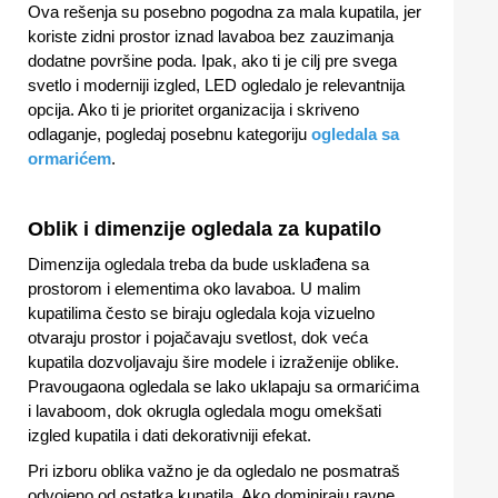
Ova rešenja su posebno pogodna za mala kupatila, jer
koriste zidni prostor iznad lavaboa bez zauzimanja
dodatne površine poda. Ipak, ako ti je cilj pre svega
svetlo i moderniji izgled, LED ogledalo je relevantnija
opcija. Ako ti je prioritet organizacija i skriveno
odlaganje, pogledaj posebnu kategoriju
ogledala sa
ormarićem
.
Oblik i dimenzije ogledala za kupatilo
Dimenzija ogledala treba da bude usklađena sa
prostorom i elementima oko lavaboa. U malim
kupatilima često se biraju ogledala koja vizuelno
otvaraju prostor i pojačavaju svetlost, dok veća
kupatila dozvoljavaju šire modele i izraženije oblike.
Pravougaona ogledala se lako uklapaju sa ormarićima
i lavaboom, dok okrugla ogledala mogu omekšati
izgled kupatila i dati dekorativniji efekat.
Pri izboru oblika važno je da ogledalo ne posmatraš
odvojeno od ostatka kupatila. Ako dominiraju ravne