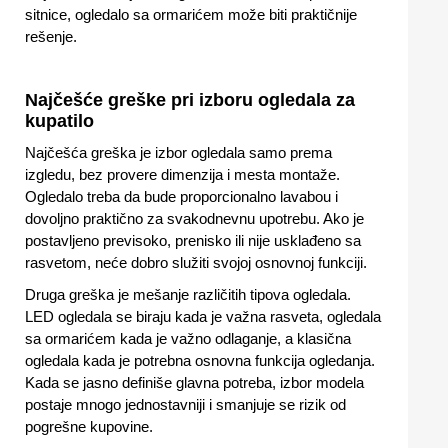
sitnice, ogledalo sa ormarićem može biti praktičnije
rešenje.
Najčešće greške pri izboru ogledala za
kupatilo
Najčešća greška je izbor ogledala samo prema
izgledu, bez provere dimenzija i mesta montaže.
Ogledalo treba da bude proporcionalno lavabou i
dovoljno praktično za svakodnevnu upotrebu. Ako je
postavljeno previsoko, prenisko ili nije usklađeno sa
rasvetom, neće dobro služiti svojoj osnovnoj funkciji.
Druga greška je mešanje različitih tipova ogledala.
LED ogledala se biraju kada je važna rasveta, ogledala
sa ormarićem kada je važno odlaganje, a klasična
ogledala kada je potrebna osnovna funkcija ogledanja.
Kada se jasno definiše glavna potreba, izbor modela
postaje mnogo jednostavniji i smanjuje se rizik od
pogrešne kupovine.