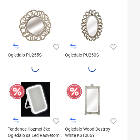
Ogledalo PU255S
Ogledalo PU250S
Tendance Kozmetičko
Ogledalo Wood Destroy
Ogledalo sa Led Rasvetom
White KST006Y