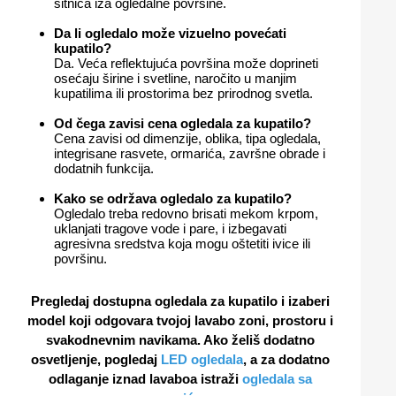
sitnica iza ogledalne površine.
Da li ogledalo može vizuelno povećati
kupatilo?
Da. Veća reflektujuća površina može doprineti
osećaju širine i svetline, naročito u manjim
kupatilima ili prostorima bez prirodnog svetla.
Od čega zavisi cena ogledala za kupatilo?
Cena zavisi od dimenzije, oblika, tipa ogledala,
integrisane rasvete, ormarića, završne obrade i
dodatnih funkcija.
Kako se održava ogledalo za kupatilo?
Ogledalo treba redovno brisati mekom krpom,
uklanjati tragove vode i pare, i izbegavati
agresivna sredstva koja mogu oštetiti ivice ili
površinu.
Pregledaj dostupna
ogledala za kupatilo
i izaberi
model koji odgovara tvojoj lavabo zoni, prostoru i
svakodnevnim navikama. Ako želiš dodatno
osvetljenje, pogledaj
LED ogledala
, a za dodatno
odlaganje iznad lavaboa istraži
ogledala sa