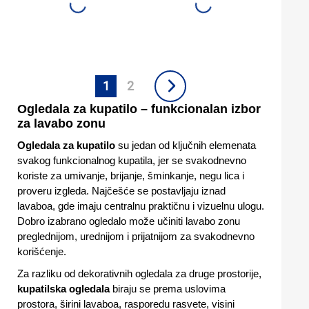
na Stalku Belo 8551100
1
2
Ogledala za kupatilo – funkcionalan izbor
za lavabo zonu
Ogledala za kupatilo
su jedan od ključnih elemenata
svakog funkcionalnog kupatila, jer se svakodnevno
koriste za umivanje, brijanje, šminkanje, negu lica i
proveru izgleda. Najčešće se postavljaju iznad
lavaboa, gde imaju centralnu praktičnu i vizuelnu ulogu.
Dobro izabrano ogledalo može učiniti lavabo zonu
preglednijom, urednijom i prijatnijom za svakodnevno
korišćenje.
Za razliku od dekorativnih ogledala za druge prostorije,
kupatilska ogledala
biraju se prema uslovima
prostora, širini lavaboa, rasporedu rasvete, visini