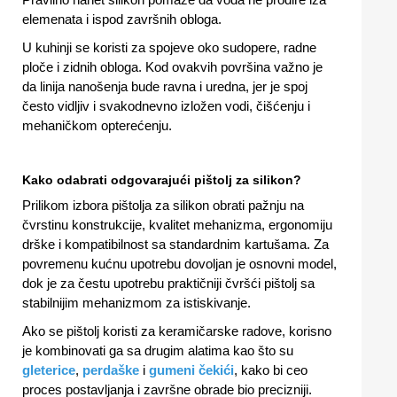
elemenata i ispod završnih obloga.
U kuhinji se koristi za spojeve oko sudopere, radne
ploče i zidnih obloga. Kod ovakvih površina važno je
da linija nanošenja bude ravna i uredna, jer je spoj
često vidljiv i svakodnevno izložen vodi, čišćenju i
mehaničkom opterećenju.
Kako odabrati odgovarajući pištolj za silikon?
Prilikom izbora pištolja za silikon obrati pažnju na
čvrstinu konstrukcije, kvalitet mehanizma, ergonomiju
drške i kompatibilnost sa standardnim kartušama. Za
povremenu kućnu upotrebu dovoljan je osnovni model,
dok je za čestu upotrebu praktičniji čvršći pištolj sa
stabilnijim mehanizmom za istiskivanje.
Ako se pištolj koristi za keramičarske radove, korisno
je kombinovati ga sa drugim alatima kao što su
gleterice
,
perdaške
i
gumeni čekići
, kako bi ceo
proces postavljanja i završne obrade bio precizniji.