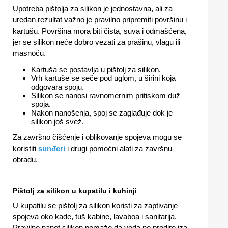
Upotreba pištolja za silikon je jednostavna, ali za
uredan rezultat važno je pravilno pripremiti površinu i
kartušu. Površina mora biti čista, suva i odmašćena,
jer se silikon neće dobro vezati za prašinu, vlagu ili
masnoću.
Kartuša se postavlja u pištolj za silikon.
Vrh kartuše se seče pod uglom, u širini koja
odgovara spoju.
Silikon se nanosi ravnomernim pritiskom duž
spoja.
Nakon nanošenja, spoj se zaglađuje dok je
silikon još svež.
Za završno čišćenje i oblikovanje spojeva mogu se
koristiti
sunđeri
i drugi pomoćni alati za završnu
obradu.
Pištolj za silikon u kupatilu i kuhinji
U kupatilu se pištolj za silikon koristi za zaptivanje
spojeva oko kade, tuš kabine, lavaboa i sanitarija.
Pravilno nanet silikon pomaže da voda ne prodire iza