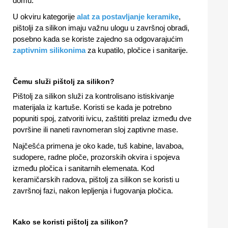
domu.
U okviru kategorije
alat za postavljanje keramike
,
pištolji za silikon imaju važnu ulogu u završnoj obradi,
posebno kada se koriste zajedno sa odgovarajućim
zaptivnim silikonima
za kupatilo, pločice i sanitarije.
Čemu služi pištolj za silikon?
Pištolj za silikon služi za kontrolisano istiskivanje
materijala iz kartuše. Koristi se kada je potrebno
popuniti spoj, zatvoriti ivicu, zaštititi prelaz između dve
površine ili naneti ravnomeran sloj zaptivne mase.
Najčešća primena je oko kade, tuš kabine, lavaboa,
sudopere, radne ploče, prozorskih okvira i spojeva
između pločica i sanitarnih elemenata. Kod
keramičarskih radova, pištolj za silikon se koristi u
završnoj fazi, nakon lepljenja i fugovanja pločica.
Kako se koristi pištolj za silikon?