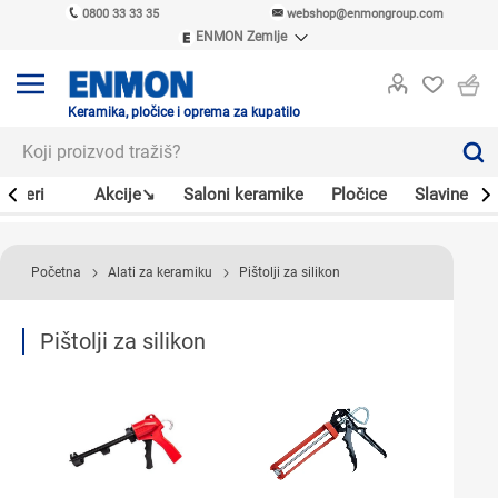
0800 33 33 35
webshop@enmongroup.com
ENMON Zemlje
ENMON SRB
ENMON BIH
ENMON HR
Keramika, pločice i oprema za kupatilo
ENMON MKD
Bojleri
Akcije↘
Saloni keramike
Pločice
Slavine
Početna
Alati za keramiku
Pištolji za silikon
Pištolji za silikon