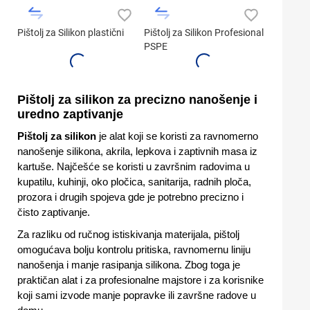
Pištolj za Silikon plastični
Pištolj za Silikon Profesional
PSPE
Pištolj za silikon za precizno nanošenje i
uredno zaptivanje
Pištolj za silikon
je alat koji se koristi za ravnomerno
nanošenje silikona, akrila, lepkova i zaptivnih masa iz
kartuše. Najčešće se koristi u završnim radovima u
kupatilu, kuhinji, oko pločica, sanitarija, radnih ploča,
prozora i drugih spojeva gde je potrebno precizno i
čisto zaptivanje.
Za razliku od ručnog istiskivanja materijala, pištolj
omogućava bolju kontrolu pritiska, ravnomernu liniju
nanošenja i manje rasipanja silikona. Zbog toga je
praktičan alat i za profesionalne majstore i za korisnike
koji sami izvode manje popravke ili završne radove u