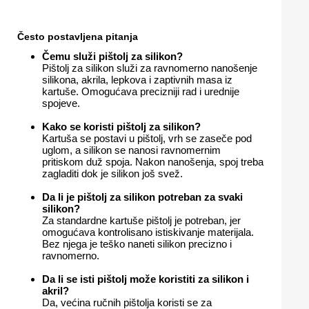
Često postavljena pitanja
Čemu služi pištolj za silikon?
Pištolj za silikon služi za ravnomerno nanošenje
silikona, akrila, lepkova i zaptivnih masa iz
kartuše. Omogućava precizniji rad i urednije
spojeve.
Kako se koristi pištolj za silikon?
Kartuša se postavi u pištolj, vrh se zaseče pod
uglom, a silikon se nanosi ravnomernim
pritiskom duž spoja. Nakon nanošenja, spoj treba
zagladiti dok je silikon još svež.
Da li je pištolj za silikon potreban za svaki
silikon?
Za standardne kartuše pištolj je potreban, jer
omogućava kontrolisano istiskivanje materijala.
Bez njega je teško naneti silikon precizno i
ravnomerno.
Da li se isti pištolj može koristiti za silikon i
akril?
Da, većina ručnih pištolja koristi se za