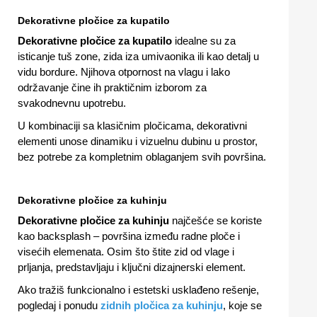
Dekorativne pločice za kupatilo
Dekorativne pločice za kupatilo
idealne su za
isticanje tuš zone, zida iza umivaonika ili kao detalj u
vidu bordure. Njihova otpornost na vlagu i lako
održavanje čine ih praktičnim izborom za
svakodnevnu upotrebu.
U kombinaciji sa klasičnim pločicama, dekorativni
elementi unose dinamiku i vizuelnu dubinu u prostor,
bez potrebe za kompletnim oblaganjem svih površina.
Dekorativne pločice za kuhinju
Dekorativne pločice za kuhinju
najčešće se koriste
kao backsplash – površina između radne ploče i
visećih elemenata. Osim što štite zid od vlage i
prljanja, predstavljaju i ključni dizajnerski element.
Ako tražiš funkcionalno i estetski usklađeno rešenje,
pogledaj i ponudu
zidnih pločica za kuhinju
, koje se