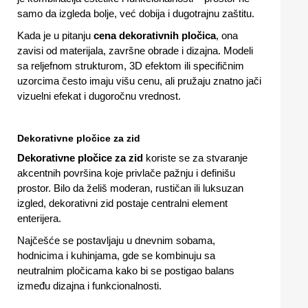
samo da izgleda bolje, već dobija i dugotrajnu zaštitu.
Kada je u pitanju
cena dekorativnih pločica
, ona
zavisi od materijala, završne obrade i dizajna. Modeli
sa reljefnom strukturom, 3D efektom ili specifičnim
uzorcima često imaju višu cenu, ali pružaju znatno jači
vizuelni efekat i dugoročnu vrednost.
Dekorativne pločice za zid
Dekorativne pločice za zid
koriste se za stvaranje
akcentnih površina koje privlače pažnju i definišu
prostor. Bilo da želiš moderan, rustičan ili luksuzan
izgled, dekorativni zid postaje centralni element
enterijera.
Najčešće se postavljaju u dnevnim sobama,
hodnicima i kuhinjama, gde se kombinuju sa
neutralnim pločicama kako bi se postigao balans
između dizajna i funkcionalnosti.