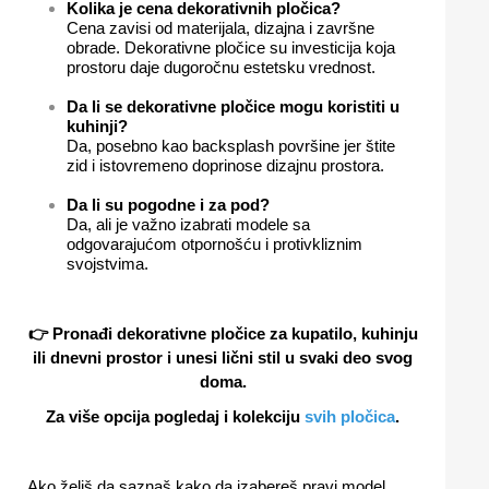
Kolika je cena dekorativnih pločica?
Cena zavisi od materijala, dizajna i završne
obrade. Dekorativne pločice su investicija koja
prostoru daje dugoročnu estetsku vrednost.
Da li se dekorativne pločice mogu koristiti u
kuhinji?
Da, posebno kao backsplash površine jer štite
zid i istovremeno doprinose dizajnu prostora.
Da li su pogodne i za pod?
Da, ali je važno izabrati modele sa
odgovarajućom otpornošću i protivkliznim
svojstvima.
👉 Pronađi dekorativne pločice za kupatilo, kuhinju
ili dnevni prostor i unesi lični stil u svaki deo svog
doma.
Za više opcija pogledaj i kolekciju
svih pločica
.
Ako želiš da saznaš kako da izabereš pravi model,