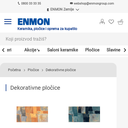
0800 33 33 35
webshop@enmongroup.com
ENMON Zemlje
ENMON SRB
ENMON BIH
ENMON HR
Keramika, pločice i oprema za kupatilo
ENMON MKD
Bojleri
Akcije↘
Saloni keramike
Pločice
Slavine
Početna
Pločice
Dekorativne pločice
Dekorativne pločice