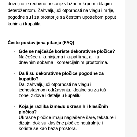
dovoljno je redovno brisanje vlažnom krpom i blagim
deterdžentom. Zahvaljujući otpornosti na vlagu i mrlje,
pogodne su i za prostorije sa čestom upotrebom poput
kuhinja i kupatila.
Često postavljena pitanja (FAQ)
Gde se najčešće koriste dekorativne pločice?
Najčešće u kuhinjama i kupatilima, ali i u
dnevnim sobama i komercijalnim prostorima.
Da li su dekorativne pločice pogodne za
kupatilo?
Da, zahvaljujući otpornosti na vlagu i
jednostavnom održavanju, idealne su za tuš
zone, zidove i detalje u kupatilu.
Koja je razlika između ukrasnih i klasičnih
pločica?
Ukrasne pločice imaju naglašene šare, teksture i
dizajn, dok su klasične pločice neutralnije i
koriste se kao baza prostora.