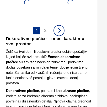
1
2
Dekorativne pločice – unesi karakter u
svoj prostor
Želiš da tvoj dom ili poslovni prostor dobije upečatljiv
izgled koji će svi primetiti?
Enmon dekorativne
pločice
su savršen način da zidovima i podovima
dodaš poseban šarm i da enterijer dobije jedinstvenu
notu. Za razliku od klasičnih rešenja, one nisu samo
funkcionalne već postaju i glavni estetski detalj
prostora.
Dekorativne pločice
, poznate i kao
ukrasne pločice
,
koriste se za kreiranje akcentnih zidova, backsplash
površina i dizajnerskih detalja. Njihova glavna prednost
je kombinacija estetike i funkcionalnosti – prostor ne