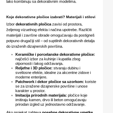
lako kombinuju sa dekorativnim modelima.
Koje dekorativne pločice izabrati? Materijali i stilovi
Izbor
dekorativnih pločica
zavisi od prostora,
željenog vizuelnog efekta i načina upotrebe. Različiti
materijali i završne obrade omogućavaju da postigneš
potpuno drugačiji stil – od suptilnih dekorativnih detalja
do izraženih dizajnerskih površina.
Keramičke i porcelanske dekorativne pločice:
najčešći izbor za kuhinje i kupatila zbog
otpornosti i lakog održavanja.
Reljefne i 3D pločice:
stvaraju dubinu i
svetlosne efekte, idealne za akcentne zidove i
moderne enterijere.
Patchwork i dekor pločice sa uzorkom:
koriste
se za izražene dizajnerske površine i unose
karakter u prostor.
Imitacija prirodnih materijala:
pločice koje
imitiraju kamen, drvo ili beton omogućavaju
prirodan izgled uz jednostavno održavanje.
Ako projekat zahteva
posebne dekorativne umetke,