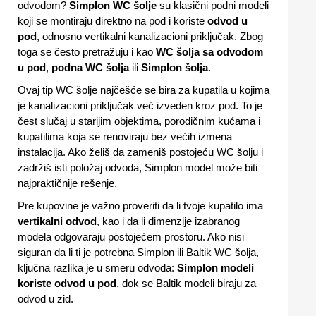
odvodom?
Simplon WC šolje
su klasični podni modeli
koji se montiraju direktno na pod i koriste
odvod u
pod
, odnosno vertikalni kanalizacioni priključak. Zbog
toga se često pretražuju i kao
WC šolja sa odvodom
u pod
,
podna WC šolja
ili
Simplon šolja
.
Ovaj tip WC šolje najčešće se bira za kupatila u kojima
je kanalizacioni priključak već izveden kroz pod. To je
čest slučaj u starijim objektima, porodičnim kućama i
kupatilima koja se renoviraju bez većih izmena
instalacija. Ako želiš da zameniš postojeću WC šolju i
zadržiš isti položaj odvoda, Simplon model može biti
najpraktičnije rešenje.
Pre kupovine je važno proveriti da li tvoje kupatilo ima
vertikalni odvod
, kao i da li dimenzije izabranog
modela odgovaraju postojećem prostoru. Ako nisi
siguran da li ti je potrebna Simplon ili Baltik WC šolja,
ključna razlika je u smeru odvoda:
Simplon modeli
koriste odvod u pod
, dok se Baltik modeli biraju za
odvod u zid.