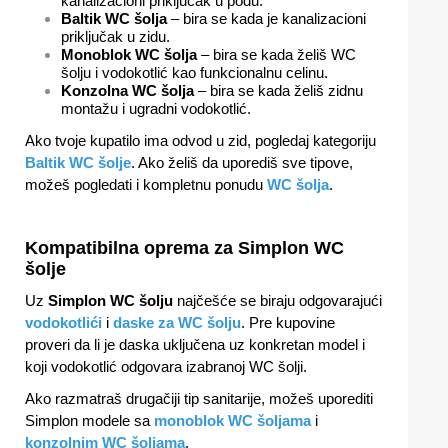
kanalizacioni priključak u podu.
Baltik WC šolja
– bira se kada je kanalizacioni
priključak u zidu.
Monoblok WC šolja
– bira se kada želiš WC
šolju i vodokotlić kao funkcionalnu celinu.
Konzolna WC šolja
– bira se kada želiš zidnu
montažu i ugradni vodokotlić.
Ako tvoje kupatilo ima odvod u zid, pogledaj kategoriju
Baltik WC šolje
. Ako želiš da uporediš sve tipove,
možeš pogledati i kompletnu ponudu
WC šolja
.
Kompatibilna oprema za Simplon WC
šolje
Uz
Simplon WC šolju
najčešće se biraju odgovarajući
vodokotlići
i
daske za WC šolju
. Pre kupovine
proveri da li je daska uključena uz konkretan model i
koji vodokotlić odgovara izabranoj WC šolji.
Ako razmatraš drugačiji tip sanitarije, možeš uporediti
Simplon modele sa
monoblok WC šoljama
i
konzolnim WC šoljama
.