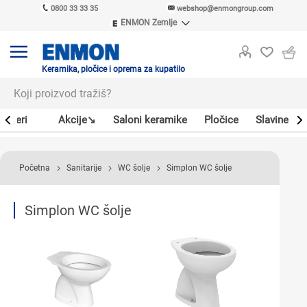
0800 33 33 35
webshop@enmongroup.com
ENMON Zemlje
ENMON SRB
ENMON BIH
ENMON HR
Keramika, pločice i oprema za kupatilo
ENMON MKD
Bojleri
Akcije↘
Saloni keramike
Pločice
Slavine
Početna
Sanitarije
WC šolje
Simplon WC šolje
Simplon WC šolje