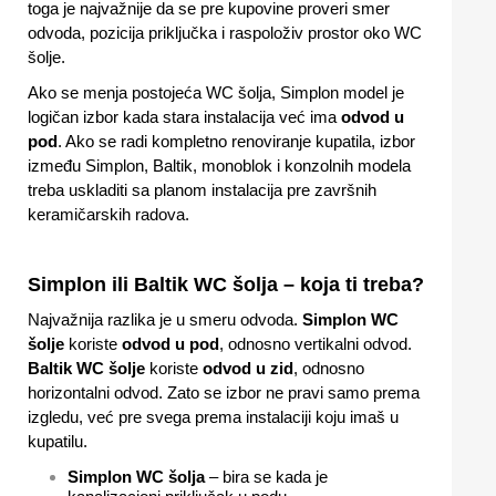
toga je najvažnije da se pre kupovine proveri smer
odvoda, pozicija priključka i raspoloživ prostor oko WC
šolje.
Ako se menja postojeća WC šolja, Simplon model je
logičan izbor kada stara instalacija već ima
odvod u
pod
. Ako se radi kompletno renoviranje kupatila, izbor
između Simplon, Baltik, monoblok i konzolnih modela
treba uskladiti sa planom instalacija pre završnih
keramičarskih radova.
Simplon ili Baltik WC šolja – koja ti treba?
Najvažnija razlika je u smeru odvoda.
Simplon WC
šolje
koriste
odvod u pod
, odnosno vertikalni odvod.
Baltik WC šolje
koriste
odvod u zid
, odnosno
horizontalni odvod. Zato se izbor ne pravi samo prema
izgledu, već pre svega prema instalaciji koju imaš u
kupatilu.
Simplon WC šolja
– bira se kada je