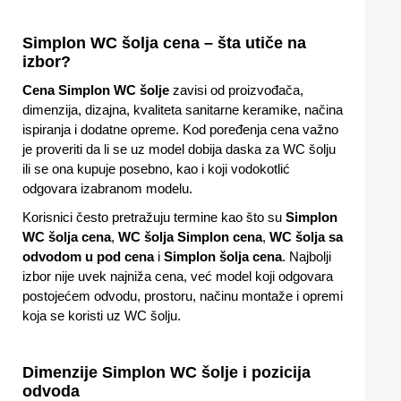
Simplon WC šolja cena – šta utiče na
izbor?
Cena Simplon WC šolje
zavisi od proizvođača,
dimenzija, dizajna, kvaliteta sanitarne keramike, načina
ispiranja i dodatne opreme. Kod poređenja cena važno
je proveriti da li se uz model dobija daska za WC šolju
ili se ona kupuje posebno, kao i koji vodokotlić
odgovara izabranom modelu.
Korisnici često pretražuju termine kao što su
Simplon
WC šolja cena
,
WC šolja Simplon cena
,
WC šolja sa
odvodom u pod cena
i
Simplon šolja cena
. Najbolji
izbor nije uvek najniža cena, već model koji odgovara
postojećem odvodu, prostoru, načinu montaže i opremi
koja se koristi uz WC šolju.
Dimenzije Simplon WC šolje i pozicija
odvoda