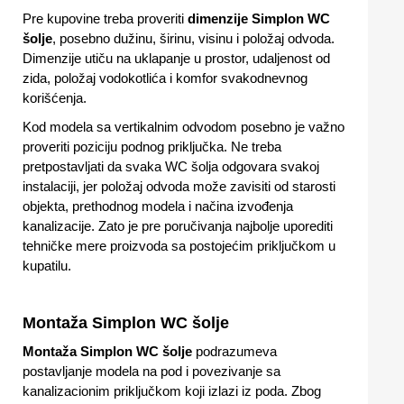
Pre kupovine treba proveriti
dimenzije Simplon WC
šolje
, posebno dužinu, širinu, visinu i položaj odvoda.
Dimenzije utiču na uklapanje u prostor, udaljenost od
zida, položaj vodokotlića i komfor svakodnevnog
korišćenja.
Kod modela sa vertikalnim odvodom posebno je važno
proveriti poziciju podnog priključka. Ne treba
pretpostavljati da svaka WC šolja odgovara svakoj
instalaciji, jer položaj odvoda može zavisiti od starosti
objekta, prethodnog modela i načina izvođenja
kanalizacije. Zato je pre poručivanja najbolje uporediti
tehničke mere proizvoda sa postojećim priključkom u
kupatilu.
Montaža Simplon WC šolje
Montaža Simplon WC šolje
podrazumeva
postavljanje modela na pod i povezivanje sa
kanalizacionim priključkom koji izlazi iz poda. Zbog