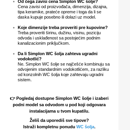
Od čega zavisi cena Simplon WC šolje?
Cena zavisi od proizvođača, dimenzija, dizajna,
tipa keramike, prateće opreme i toga da li se
daska kupuje posebno ili dolazi uz model.
Koje dimenzije treba proveriti pre kupovine?
Treba proveriti širinu, dužinu, visinu, poziciju
odvoda i usklađenost sa postojećim podnim
kanalizacionim priključkom.
Da li Simplon WC šolja zahteva ugradni
vodokotlić?
Ne. Simplon WC šolje se najčešće kombinuju sa
odvojenim standardnim vodokotlićem, za razliku
od konzolnih WC šolja koje zahtevaju ugradni
sistem.
👉 Pogledaj dostupne
Simplon WC šolje
i izaberi
podni model sa odvodom u pod koji odgovara
instalacijama u tvom kupatilu.
Želiš da uporediš sve tipove?
Istraži kompletnu ponudu
WC šolja
.