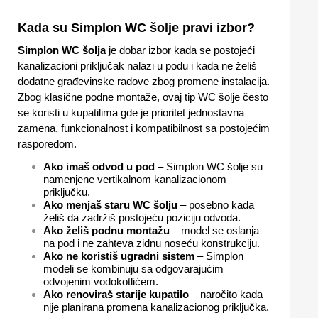
Kada su Simplon WC šolje pravi izbor?
Simplon WC šolja
je dobar izbor kada se postojeći
kanalizacioni priključak nalazi u podu i kada ne želiš
dodatne građevinske radove zbog promene instalacija.
Zbog klasične podne montaže, ovaj tip WC šolje često
se koristi u kupatilima gde je prioritet jednostavna
zamena, funkcionalnost i kompatibilnost sa postojećim
rasporedom.
Ako imaš odvod u pod
– Simplon WC šolje su
namenjene vertikalnom kanalizacionom
priključku.
Ako menjaš staru WC šolju
– posebno kada
želiš da zadržiš postojeću poziciju odvoda.
Ako želiš podnu montažu
– model se oslanja
na pod i ne zahteva zidnu noseću konstrukciju.
Ako ne koristiš ugradni sistem
– Simplon
modeli se kombinuju sa odgovarajućim
odvojenim vodokotlićem.
Ako renoviraš starije kupatilo
– naročito kada
nije planirana promena kanalizacionog priključka.