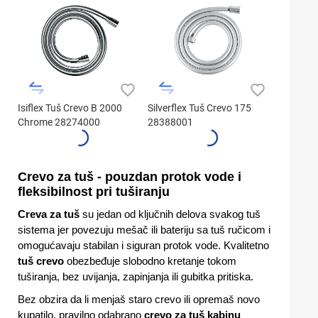
Isiflex Tuš Crevo B 2000
Silverflex Tuš Crevo 175
Chrome 28274000
28388001
Crevo za tuš - pouzdan protok vode i
fleksibilnost pri tuširanju
Creva za tuš
su jedan od ključnih delova svakog tuš
sistema jer povezuju mešač ili bateriju sa tuš ručicom i
omogućavaju stabilan i siguran protok vode. Kvalitetno
tuš crevo
obezbeđuje slobodno kretanje tokom
tuširanja, bez uvijanja, zapinjanja ili gubitka pritiska.
Bez obzira da li menjaš staro crevo ili opremaš novo
kupatilo, pravilno odabrano
crevo za tuš kabinu