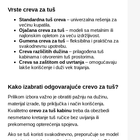
Vrste creva za tuš
Standardna tuš creva
– univerzalna rešenja za
većinu kupatila.
Ojačana creva za tuš
– modeli sa metalnim ili
najlonskim opletom za veću izdržljivost.
Gumena creva za tuš
– fleksibilna i praktična za
svakodnevnu upotrebu.
Creva različitih dužina
– prilagođena tuš
kabinama i otvorenim tuš prostorima.
Creva sa zaštitom od uvrtanja
– omogućavaju
lakše korišćenje i duži vek trajanja.
Kako izabrati odgovarajuće crevo za tuš?
Prilikom izbora važno je obratiti pažnju na dužinu,
materijal izrade, tip priključka i način korišćenja.
Kvalitetno
crevo za tuš kabinu
treba da obezbedi
nesmetano kretanje tuš ručice bez uvijanja ili
prekomernog opterećenja spojeva.
Ako se tuš koristi svakodnevno, preporučuje se model