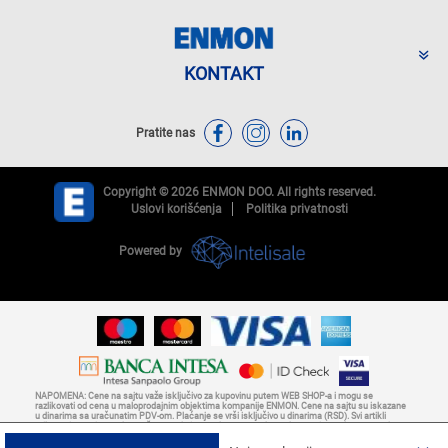
KONTAKT
Pratite nas
Copyright © 2026 ENMON DOO. All rights reserved.
Uslovi korišćenja
Politika privatnosti
Powered by
NAPOMENA: Cene na sajtu važe isključivo za kupovinu putem WEB SHOP-a i mogu se
razlikovati od cena u maloprodajnim objektima kompanije ENMON. Cene na sajtu su iskazane
u dinarima sa uračunatim PDV-om. Plaćanje se vrši isključivo u dinarima (RSD). Svi artikli
prikazani na sajtu su deo naše ponude i ne podrazumeva da su dostupni u svakom trenutku.
Nastojimo da budemo što precizniji u opisu proizvoda, prikazu slika i samih cena, ali ne
možemo garantovati da su opisi proizvoda, cene, fotografije ili bilo koji drugi sadržaji bez