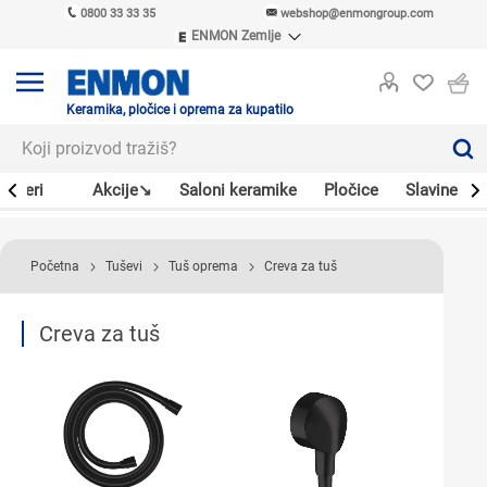
0800 33 33 35
webshop@enmongroup.com
ENMON Zemlje
ENMON SRB
ENMON BIH
ENMON HR
Keramika, pločice i oprema za kupatilo
ENMON MKD
Bojleri
Akcije↘
Saloni keramike
Pločice
Slavine
Početna
Tuševi
Tuš oprema
Creva za tuš
Creva za tuš