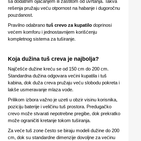
sa dodatnim ojačanjem ili zaštitom od uvrtanja. Takva
rešenja pružaju veću otpornost na habanje i dugoročnu
pouzdanost.
Pravilno odabrano
tuš crevo za kupatilo
doprinosi
većem komforu i jednostavnijem korišćenju
kompletnog sistema za tuširanje.
Koja dužina tuš creva je najbolja?
Najčešće dužine kreću se od 150 cm do 200 cm.
Standardna dužina odgovara većini kupatila i tuš
kabina, dok duža creva pružaju veću slobodu pokreta i
lakše usmeravanje mlaza vode.
Prilikom izbora važno je uzeti u obzir visinu korisnika,
poziciju baterije i veličinu tuš prostora. Predugačko
crevo može stvarati nepotrebne pregibe, dok prekratko
može ograničiti kretanje tokom tuširanja.
Za veće tuš zone često se biraju modeli dužine do 200
cm, dok su standardne dimenzije dovoljne za većinu