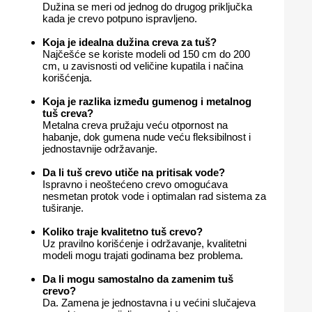
Dužina se meri od jednog do drugog priključka
kada je crevo potpuno ispravljeno.
Koja je idealna dužina creva za tuš?
Najčešće se koriste modeli od 150 cm do 200
cm, u zavisnosti od veličine kupatila i načina
korišćenja.
Koja je razlika između gumenog i metalnog
tuš creva?
Metalna creva pružaju veću otpornost na
habanje, dok gumena nude veću fleksibilnost i
jednostavnije održavanje.
Da li tuš crevo utiče na pritisak vode?
Ispravno i neoštećeno crevo omogućava
nesmetan protok vode i optimalan rad sistema za
tuširanje.
Koliko traje kvalitetno tuš crevo?
Uz pravilno korišćenje i održavanje, kvalitetni
modeli mogu trajati godinama bez problema.
Da li mogu samostalno da zamenim tuš
crevo?
Da. Zamena je jednostavna i u većini slučajeva