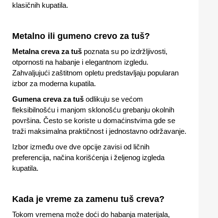
klasičnih kupatila.
Metalno ili gumeno crevo za tuš?
Metalna creva za tuš
poznata su po izdržljivosti,
otpornosti na habanje i elegantnom izgledu.
Zahvaljujući zaštitnom opletu predstavljaju popularan
izbor za moderna kupatila.
Gumena creva za tuš
odlikuju se većom
fleksibilnošću i manjom sklonošću grebanju okolnih
površina. Često se koriste u domaćinstvima gde se
traži maksimalna praktičnost i jednostavno održavanje.
Izbor između ove dve opcije zavisi od ličnih
preferencija, načina korišćenja i željenog izgleda
kupatila.
Kada je vreme za zamenu tuš creva?
Tokom vremena može doći do habanja materijala,