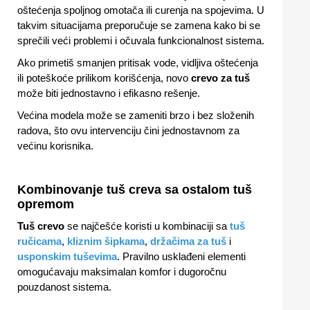
oštećenja spoljnog omotača ili curenja na spojevima. U
takvim situacijama preporučuje se zamena kako bi se
sprečili veći problemi i očuvala funkcionalnost sistema.
Ako primetiš smanjen pritisak vode, vidljiva oštećenja
ili poteškoće prilikom korišćenja, novo
crevo za tuš
može biti jednostavno i efikasno rešenje.
Većina modela može se zameniti brzo i bez složenih
radova, što ovu intervenciju čini jednostavnom za
većinu korisnika.
Kombinovanje tuš creva sa ostalom tuš
opremom
Tuš crevo
se najčešće koristi u kombinaciji sa
tuš
ručicama
,
kliznim šipkama
,
držačima za tuš
i
usponskim tuševima
. Pravilno usklađeni elementi
omogućavaju maksimalan komfor i dugoročnu
pouzdanost sistema.