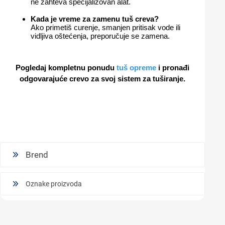
ne zahteva specijalizovan alat.
Kada je vreme za zamenu tuš creva?
Ako primetiš curenje, smanjen pritisak vode ili
vidljiva oštećenja, preporučuje se zamena.
Pogledaj kompletnu ponudu
tuš opreme
i pronađi
odgovarajuće crevo za svoj sistem za tuširanje.
Brend
Oznake proizvoda