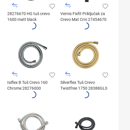
28276670 HG tuš crevo
Vernis Fixfit Priključak za
1600 matt black
Crevo Mat Crni 27454670
Isiflex B Tuš Crevo 160
Silverflex Tuš Crevo
Chrome 28276000
Twistfree 1750 28388GL0