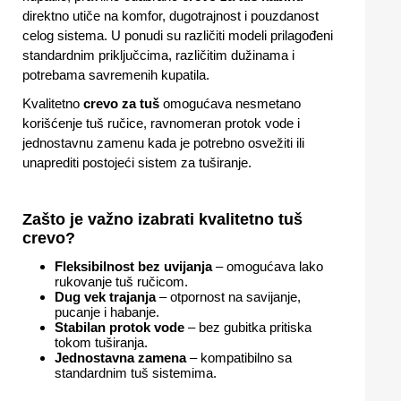
direktno utiče na komfor, dugotrajnost i pouzdanost
celog sistema. U ponudi su različiti modeli prilagođeni
standardnim priključcima, različitim dužinama i
potrebama savremenih kupatila.
Kvalitetno
crevo za tuš
omogućava nesmetano
korišćenje tuš ručice, ravnomeran protok vode i
jednostavnu zamenu kada je potrebno osvežiti ili
unaprediti postojeći sistem za tuširanje.
Zašto je važno izabrati kvalitetno tuš
crevo?
Fleksibilnost bez uvijanja
– omogućava lako
rukovanje tuš ručicom.
Dug vek trajanja
– otpornost na savijanje,
pucanje i habanje.
Stabilan protok vode
– bez gubitka pritiska
tokom tuširanja.
Jednostavna zamena
– kompatibilno sa
standardnim tuš sistemima.