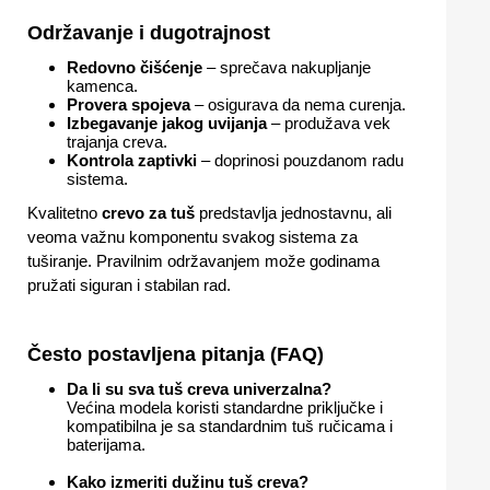
Održavanje i dugotrajnost
Redovno čišćenje
– sprečava nakupljanje
kamenca.
Provera spojeva
– osigurava da nema curenja.
Izbegavanje jakog uvijanja
– produžava vek
trajanja creva.
Kontrola zaptivki
– doprinosi pouzdanom radu
sistema.
Kvalitetno
crevo za tuš
predstavlja jednostavnu, ali
veoma važnu komponentu svakog sistema za
tuširanje. Pravilnim održavanjem može godinama
pružati siguran i stabilan rad.
Često postavljena pitanja (FAQ)
Da li su sva tuš creva univerzalna?
Većina modela koristi standardne priključke i
kompatibilna je sa standardnim tuš ručicama i
baterijama.
Kako izmeriti dužinu tuš creva?