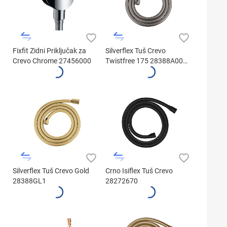
Fixfit Zidni Priključak za
Silverflex Tuš Crevo
Crevo Chrome 27456000
Twistfree 175 28388A00
Brušeni Grafit
Silverflex Tuš Crevo Gold
Crno Isiflex Tuš Crevo
28388GL1
28272670