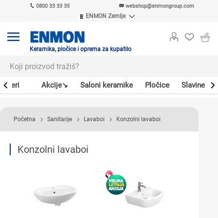
0800 33 33 35
webshop@enmongroup.com
ENMON Zemlje
ENMON SRB
ENMON BIH
ENMON HR
Keramika, pločice i oprema za kupatilo
ENMON MKD
Bojleri
Akcije↘
Saloni keramike
Pločice
Slavine
Početna
Sanitarije
Lavaboi
Konzolni lavaboi
Konzolni lavaboi