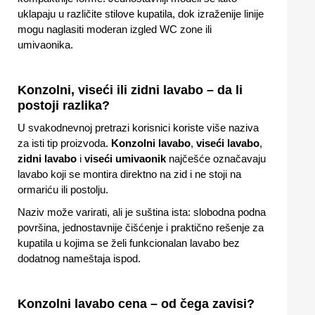
uklapaju u različite stilove kupatila, dok izraženije linije
mogu naglasiti moderan izgled WC zone ili
umivaonika.
Konzolni, viseći ili zidni lavabo – da li
postoji razlika?
U svakodnevnoj pretrazi korisnici koriste više naziva
za isti tip proizvoda.
Konzolni lavabo
,
viseći lavabo
,
zidni lavabo
i
viseći umivaonik
najčešće označavaju
lavabo koji se montira direktno na zid i ne stoji na
ormariću ili postolju.
Naziv može varirati, ali je suština ista: slobodna podna
površina, jednostavnije čišćenje i praktično rešenje za
kupatila u kojima se želi funkcionalan lavabo bez
dodatnog nameštaja ispod.
Konzolni lavabo cena – od čega zavisi?