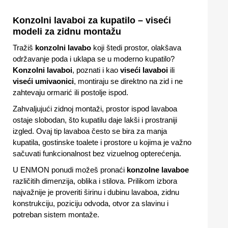
Konzolni lavaboi za kupatilo – viseći
modeli za zidnu montažu
Tražiš
konzolni lavabo
koji štedi prostor, olakšava
održavanje poda i uklapa se u moderno kupatilo?
Konzolni lavaboi
, poznati i kao
viseći lavaboi
ili
viseći umivaonici
, montiraju se direktno na zid i ne
zahtevaju ormarić ili postolje ispod.
Zahvaljujući zidnoj montaži, prostor ispod lavaboa
ostaje slobodan, što kupatilu daje lakši i prostraniji
izgled. Ovaj tip lavaboa često se bira za manja
kupatila, gostinske toalete i prostore u kojima je važno
sačuvati funkcionalnost bez vizuelnog opterećenja.
U ENMON ponudi možeš pronaći
konzolne lavaboe
različitih dimenzija, oblika i stilova. Prilikom izbora
najvažnije je proveriti širinu i dubinu lavaboa, zidnu
konstrukciju, poziciju odvoda, otvor za slavinu i
potreban sistem montaže.