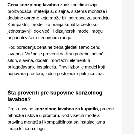
Cena konzolnog lavaboa
zavisi od dimenzija,
proizvođača, materijala, dizajna, sistema montaže i
dodatne opreme koja može biti potrebna za ugradnju.
Kompaktniji modeli za manja kupatila često su
jednostavniji, dok veći ili dizajnerski modeli mogu
pripadati višem cenovnom rangu.
Kod poređenja cena ne treba gledati samo cenu
lavaboa. Važno je proveriti da li su potrebni nosači,
sifon, slavina, dodatni montažni elementi ili
prilagođavanje instalacija. Pravi izbor je model koji
odgovara prostoru, zidu i postojećim priključcima.
Šta proveriti pre kupovine konzolnog
lavaboa?
Pre kupovine
konzolnog lavaboa za kupatilo
, proveri
tehničke uslove u prostoru. Kod visećih modela
pravilna montaža i kompatibilnost sa instalacijama
imaju ključnu ulogu.