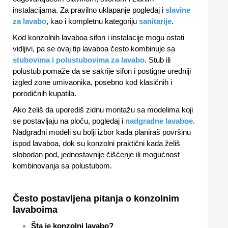
instalacijama. Za pravilno uklapanje pogledaj i
slavine
za lavabo
, kao i kompletnu kategoriju
sanitarije
.
Kod konzolnih lavaboa sifon i instalacije mogu ostati
vidljivi, pa se ovaj tip lavaboa često kombinuje sa
stubovima i polustubovima za lavabo
. Stub ili
polustub pomaže da se sakrije sifon i postigne uredniji
izgled zone umivaonika, posebno kod klasičnih i
porodičnih kupatila.
Ako želiš da uporediš zidnu montažu sa modelima koji
se postavljaju na ploču, pogledaj i
nadgradne lavaboe
.
Nadgradni modeli su bolji izbor kada planiraš površinu
ispod lavaboa, dok su konzolni praktični kada želiš
slobodan pod, jednostavnije čišćenje ili mogućnost
kombinovanja sa polustubom.
Često postavljena pitanja o konzolnim
lavaboima
Šta je konzolni lavabo?