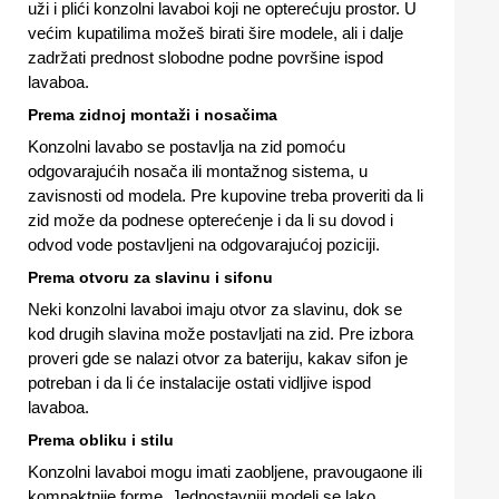
uži i plići konzolni lavaboi koji ne opterećuju prostor. U
većim kupatilima možeš birati šire modele, ali i dalje
zadržati prednost slobodne podne površine ispod
lavaboa.
Prema zidnoj montaži i nosačima
Konzolni lavabo se postavlja na zid pomoću
odgovarajućih nosača ili montažnog sistema, u
zavisnosti od modela. Pre kupovine treba proveriti da li
zid može da podnese opterećenje i da li su dovod i
odvod vode postavljeni na odgovarajućoj poziciji.
Prema otvoru za slavinu i sifonu
Neki konzolni lavaboi imaju otvor za slavinu, dok se
kod drugih slavina može postavljati na zid. Pre izbora
proveri gde se nalazi otvor za bateriju, kakav sifon je
potreban i da li će instalacije ostati vidljive ispod
lavaboa.
Prema obliku i stilu
Konzolni lavaboi mogu imati zaobljene, pravougaone ili
kompaktnije forme. Jednostavniji modeli se lako