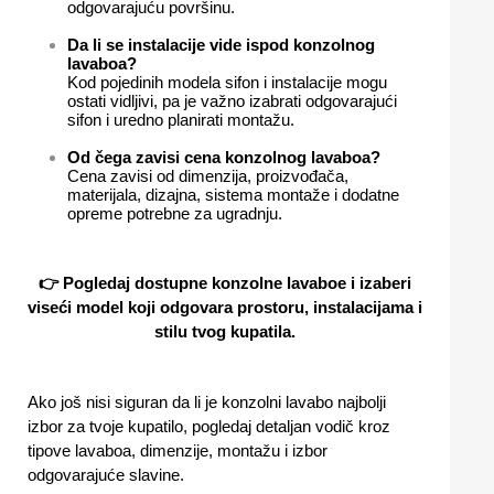
odgovarajuću površinu.
Da li se instalacije vide ispod konzolnog
lavaboa?
Kod pojedinih modela sifon i instalacije mogu
ostati vidljivi, pa je važno izabrati odgovarajući
sifon i uredno planirati montažu.
Od čega zavisi cena konzolnog lavaboa?
Cena zavisi od dimenzija, proizvođača,
materijala, dizajna, sistema montaže i dodatne
opreme potrebne za ugradnju.
👉 Pogledaj dostupne
konzolne lavaboe
i izaberi
viseći model koji odgovara prostoru, instalacijama i
stilu tvog kupatila.
Ako još nisi siguran da li je konzolni lavabo najbolji
izbor za tvoje kupatilo, pogledaj detaljan vodič kroz
tipove lavaboa, dimenzije, montažu i izbor
odgovarajuće slavine.