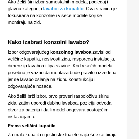
Ako želiš širi izbor samostalnih modela, pogledaj i
glavnu kategoriju
lavaboi za kupatilo
. Ova stranica je
fokusirana na konzolne i viseće modele koji se
montiraju na zid.
Kako izabrati konzolni lavabo?
Izbor odgovarajućeg
konzolnog lavaboa
zavisi od
veličine kupatila, nosivosti zida, rasporeda instalacija,
dimenzija lavaboa i tipa slavine. Kod visećih modela
posebno je važno da montaža bude pravilno izvedena,
jer se lavabo oslanja na zidnu konstrukciju i
odgovarajuće nosače.
Ako želiš brži izbor, prvo proveri raspoloživu širinu
zida, zatim uporedi dubinu lavaboa, poziciju odvoda,
otvor za bateriju i da li model odgovara postojećim
instalacijama.
Prema veličini kupatila
Za mala kupatila i gostinske toalete najčešće se biraju