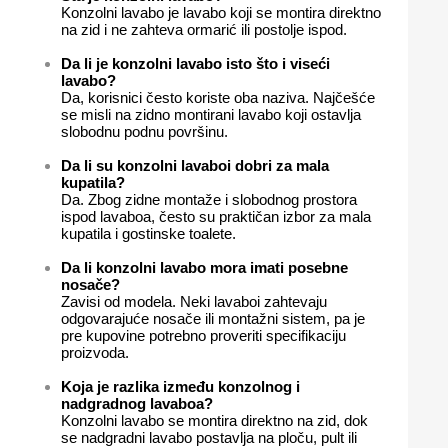
Konzolni lavabo je lavabo koji se montira direktno
na zid i ne zahteva ormarić ili postolje ispod.
Da li je konzolni lavabo isto što i viseći
lavabo?
Da, korisnici često koriste oba naziva. Najčešće
se misli na zidno montirani lavabo koji ostavlja
slobodnu podnu površinu.
Da li su konzolni lavaboi dobri za mala
kupatila?
Da. Zbog zidne montaže i slobodnog prostora
ispod lavaboa, često su praktičan izbor za mala
kupatila i gostinske toalete.
Da li konzolni lavabo mora imati posebne
nosače?
Zavisi od modela. Neki lavaboi zahtevaju
odgovarajuće nosače ili montažni sistem, pa je
pre kupovine potrebno proveriti specifikaciju
proizvoda.
Koja je razlika između konzolnog i
nadgradnog lavaboa?
Konzolni lavabo se montira direktno na zid, dok
se nadgradni lavabo postavlja na ploču, pult ili