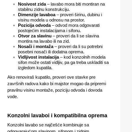
Nosivost zida
– lavabo mora biti montiran na
stabilnu zidnu konstrukciju.
Dimenzije lavaboa
– proveri širinu, dubinu i
visinu modela u odnosu na prostor.
Pozicija odvoda
– odvod mora odgovarati
postojećim instalacijama i sifonu.
Otvor za slavinu
– proveri da li se slavina
montira na lavabo ili na zid.
Nosači i montaža
– proveri da li su potrebni
posebni nosači ili dodatna oprema.
Vidljivost instalacija
– kod konzolnih modela
sifon može ostati vidljiv, pa ga treba uskladiti sa
izgledom kupatila.
Ako renoviraš kupatilo, proveri ove stavke pre
završnih radova kako bi majstor mogao da pripremi
pravilnu visinu montaže, poziciju odvoda i dovoda
vode.
Konzolni lavaboi i kompatibilna oprema
Konzolni lavabo se najčešće kombinuje sa
odgovarajućom slavinom, sifonom i zidnim