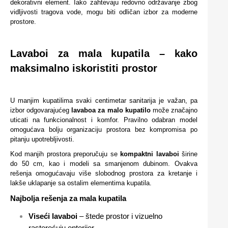
dekorativni element. Iako zahtevaju redovno održavanje zbog
vidljivosti tragova vode, mogu biti odličan izbor za moderne
prostore.
Lavaboi za mala kupatila – kako
maksimalno iskoristiti prostor
U manjim kupatilima svaki centimetar sanitarija je važan, pa
izbor odgovarajućeg
lavaboa za malo kupatilo
može značajno
uticati na funkcionalnost i komfor. Pravilno odabran model
omogućava bolju organizaciju prostora bez kompromisa po
pitanju upotrebljivosti.
Kod manjih prostora preporučuju se
kompaktni lavaboi
širine
do 50 cm, kao i modeli sa smanjenom dubinom. Ovakva
rešenja omogućavaju više slobodnog prostora za kretanje i
lakše uklapanje sa ostalim elementima kupatila.
Najbolja rešenja za mala kupatila
Viseći lavaboi
– štede prostor i vizuelno
rasterećuju enterijer