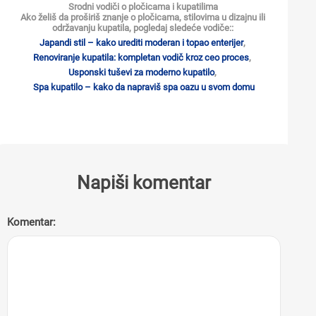
Srodni vodiči o pločicama i kupatilima
Ako želiš da proširiš znanje o pločicama, stilovima u dizajnu ili
održavanju kupatila, pogledaj sledeće vodiče::
Japandi stil – kako urediti moderan i topao enterijer
,
Renoviranje kupatila: kompletan vodič kroz ceo proces
,
Usponski tuševi za moderno kupatilo
,
Spa kupatilo – kako da napraviš spa oazu u svom domu
Napiši komentar
Komentar: