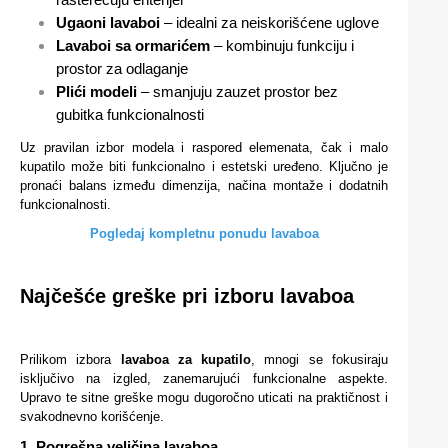
Ugaoni lavaboi
– idealni za neiskorišćene uglove
Lavaboi sa ormarićem
– kombinuju funkciju i
prostor za odlaganje
Plići modeli
– smanjuju zauzet prostor bez
gubitka funkcionalnosti
Uz pravilan izbor modela i raspored elemenata, čak i malo
kupatilo može biti funkcionalno i estetski uređeno. Ključno je
pronaći balans između dimenzija, načina montaže i dodatnih
funkcionalnosti.
Pogledaj kompletnu ponudu lavaboa
Najčešće greške pri izboru lavaboa
Prilikom izbora
lavaboa za kupatilo
, mnogi se fokusiraju
isključivo na izgled, zanemarujući funkcionalne aspekte.
Upravo te sitne greške mogu dugoročno uticati na praktičnost i
svakodnevno korišćenje.
1. Pogrešna veličina lavaboa