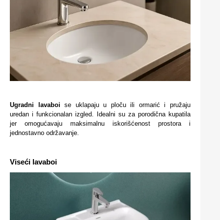
Ugradni lavaboi
se uklapaju u ploču ili ormarić i pružaju
uredan i funkcionalan izgled. Idealni su za porodična kupatila
jer omogućavaju maksimalnu iskorišćenost prostora i
jednostavno održavanje.
Viseći lavaboi