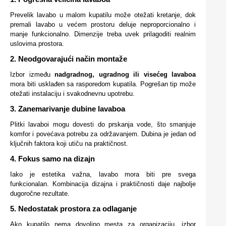
Prevelik lavabo u malom kupatilu može otežati kretanje, dok
premali lavabo u većem prostoru deluje neproporcionalno i
manje funkcionalno. Dimenzije treba uvek prilagoditi realnim
uslovima prostora.
2. Neodgovarajući način montaže
Izbor između
nadgradnog, ugradnog ili visećeg lavaboa
mora biti usklađen sa rasporedom kupatila. Pogrešan tip može
otežati instalaciju i svakodnevnu upotrebu.
3. Zanemarivanje dubine lavaboa
Plitki lavaboi mogu dovesti do prskanja vode, što smanjuje
komfor i povećava potrebu za održavanjem. Dubina je jedan od
ključnih faktora koji utiču na praktičnost.
4. Fokus samo na dizajn
Iako je estetika važna, lavabo mora biti pre svega
funkcionalan. Kombinacija dizajna i praktičnosti daje najbolje
dugoročne rezultate.
5. Nedostatak prostora za odlaganje
Ako kupatilo nema dovoljno mesta za organizaciju, izbor