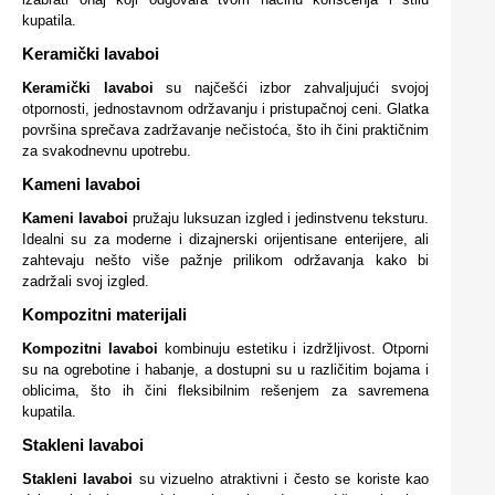
kupatila.
Keramički lavaboi
Keramički lavaboi
su najčešći izbor zahvaljujući svojoj
otpornosti, jednostavnom održavanju i pristupačnoj ceni. Glatka
površina sprečava zadržavanje nečistoća, što ih čini praktičnim
za svakodnevnu upotrebu.
Kameni lavaboi
Kameni lavaboi
pružaju luksuzan izgled i jedinstvenu teksturu.
Idealni su za moderne i dizajnerski orijentisane enterijere, ali
zahtevaju nešto više pažnje prilikom održavanja kako bi
zadržali svoj izgled.
Kompozitni materijali
Kompozitni lavaboi
kombinuju estetiku i izdržljivost. Otporni
su na ogrebotine i habanje, a dostupni su u različitim bojama i
oblicima, što ih čini fleksibilnim rešenjem za savremena
kupatila.
Stakleni lavaboi
Stakleni lavaboi
su vizuelno atraktivni i često se koriste kao