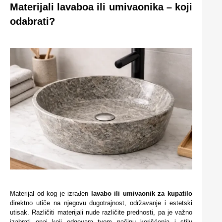
Materijali lavaboa ili umivaonika – koji
odabrati?
Materijal od kog je izrađen
lavabo ili umivaonik za kupatilo
direktno utiče na njegovu dugotrajnost, održavanje i estetski
utisak. Različiti materijali nude različite prednosti, pa je važno
izabrati onaj koji odgovara tvom načinu korišćenja i stilu