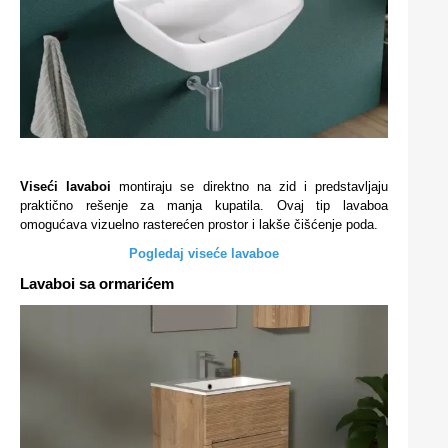
Viseći lavaboi
montiraju se direktno na zid i predstavljaju
praktično rešenje za manja kupatila. Ovaj tip lavaboa
omogućava vizuelno rasterećen prostor i lakše čišćenje poda.
Pogledaj viseće lavaboe
Lavaboi sa ormarićem