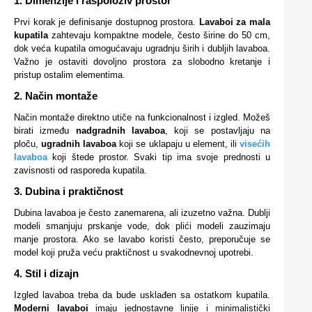
1. Dimenzije i raspoloživ prostor
Prvi korak je definisanje dostupnog prostora.
Lavaboi za mala
kupatila
zahtevaju kompaktne modele, često širine do 50 cm,
dok veća kupatila omogućavaju ugradnju širih i dubljih lavaboa.
Važno je ostaviti dovoljno prostora za slobodno kretanje i
pristup ostalim elementima.
2. Način montaže
Način montaže direktno utiče na funkcionalnost i izgled. Možeš
birati između
nadgradnih lavaboa
, koji se postavljaju na
ploču,
ugradnih lavaboa
koji se uklapaju u element, ili
visećih
lavaboa
koji štede prostor. Svaki tip ima svoje prednosti u
zavisnosti od rasporeda kupatila.
3. Dubina i praktičnost
Dubina lavaboa je često zanemarena, ali izuzetno važna. Dublji
modeli smanjuju prskanje vode, dok plići modeli zauzimaju
manje prostora. Ako se lavabo koristi često, preporučuje se
model koji pruža veću praktičnost u svakodnevnoj upotrebi.
4. Stil i dizajn
Izgled lavaboa treba da bude usklađen sa ostatkom kupatila.
Moderni lavaboi
imaju jednostavne linije i minimalistički