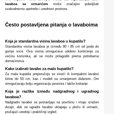
lavaboa sa ormarićem
može značajno poboljšati
svakodnevnu upotrebu i urednost prostora.
Često postavljena pitanja o lavaboima
Koja je standardna visina lavaboa u kupatilu?
Standardna visina lavaboa je između 80 i 85 cm od poda do
gornje ivice. Ova visina omogućava udobno korišćenje za
većinu korisnika, ali se može prilagoditi prema potrebama
domaćinstva.
Kako izabrati lavabo za malo kupatilo?
Za mala kupatila preporučuju se viseći ili kompaktni lavaboi
širine do 50 cm, kao i modeli sa smanjenom dubinom. Oni
omogućavaju bolju organizaciju prostora i lakše kretanje.
Koja je razlika između nadgradnog i ugradnog
lavaboa?
Nadgradni lavaboi se postavljaju na površinu i imaju izražen
dizajn, dok se ugradni lavaboi uklapaju u ploču ili ormarić,
pružajući uredniji i praktičniji izgled.