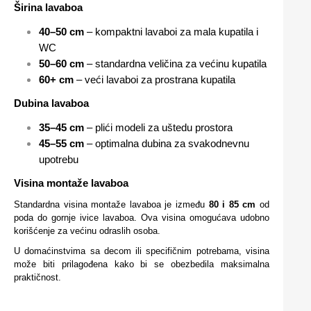
Širina lavaboa
40–50 cm
– kompaktni lavaboi za mala kupatila i
WC
50–60 cm
– standardna veličina za većinu kupatila
60+ cm
– veći lavaboi za prostrana kupatila
Dubina lavaboa
35–45 cm
– plići modeli za uštedu prostora
45–55 cm
– optimalna dubina za svakodnevnu
upotrebu
Visina montaže lavaboa
Standardna visina montaže lavaboa je između
80 i 85 cm
od
poda do gornje ivice lavaboa. Ova visina omogućava udobno
korišćenje za većinu odraslih osoba.
U domaćinstvima sa decom ili specifičnim potrebama, visina
može biti prilagođena kako bi se obezbedila maksimalna
praktičnost.