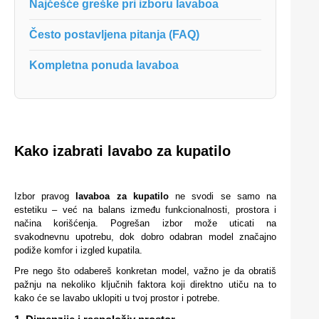
Najčešće greške pri izboru lavaboa
Često postavljena pitanja (FAQ)
Kompletna ponuda lavaboa
Kako izabrati lavabo za kupatilo
Izbor pravog
lavaboa za kupatilo
ne svodi se samo na
estetiku – već na balans između funkcionalnosti, prostora i
načina korišćenja. Pogrešan izbor može uticati na
svakodnevnu upotrebu, dok dobro odabran model značajno
podiže komfor i izgled kupatila.
Pre nego što odabereš konkretan model, važno je da obratiš
pažnju na nekoliko ključnih faktora koji direktno utiču na to
kako će se lavabo uklopiti u tvoj prostor i potrebe.