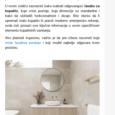
U ovom vodiču saznaćeš kako izabrati odgovarajući
lavabo za
kupatilo
, koje vrste postoje, koje dimenzije su standardne i
kako da uskladiš funkcionalnost i dizajn. Bez obzira da li
opremaš malo kupatilo ili praviš moderno enterijersko rešenje,
ovde ćeš pronaći sve ključne informacije o ovom specifičnom
elementu kupatilskih sanitarija.
Ako planiraš kupovinu, važno je da pre izbora razumeš koje
vrste lavaboa postoje
i koji model najbolje odgovara tvom
prostoru.