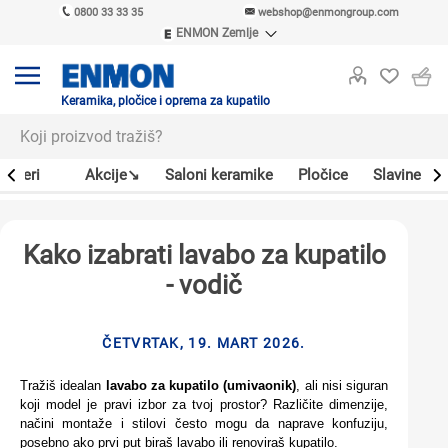
0800 33 33 35
webshop@enmongroup.com
ENMON Zemlje
ENMON SRB
ENMON BIH
ENMON HR
Keramika, pločice i oprema za kupatilo
ENMON MKD
Bojleri
Akcije↘
Saloni keramike
Pločice
Slavine
Kako izabrati lavabo za kupatilo
- vodič
ČETVRTAK, 19. MART 2026.
Tražiš idealan
lavabo za kupatilo (umivaonik)
, ali nisi siguran
koji model je pravi izbor za tvoj prostor? Različite dimenzije,
načini montaže i stilovi često mogu da naprave konfuziju,
posebno ako prvi put biraš lavabo ili renoviraš kupatilo.