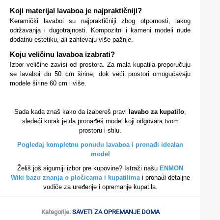
Koji materijal lavaboa je najpraktičniji?
Keramički lavaboi su najpraktičniji zbog otpornosti, lakog
održavanja i dugotrajnosti. Kompozitni i kameni modeli nude
dodatnu estetiku, ali zahtevaju više pažnje.
Koju veličinu lavaboa izabrati?
Izbor veličine zavisi od prostora. Za mala kupatila preporučuju
se lavaboi do 50 cm širine, dok veći prostori omogućavaju
modele širine 60 cm i više.
Sada kada znaš kako da izabereš pravi
lavabo za kupatilo
,
sledeći korak je da pronađeš model koji odgovara tvom
prostoru i stilu.
Pogledaj kompletnu ponudu lavaboa i pronađi idealan
model
Želiš još sigurniji izbor pre kupovine? Istraži našu
ENMON
Wiki bazu znanja o pločicama i kupatilima
i pronađi detaljne
vodiče za uređenje i opremanje kupatila.
Kategorije:
SAVETI ZA OPREMANJE DOMA