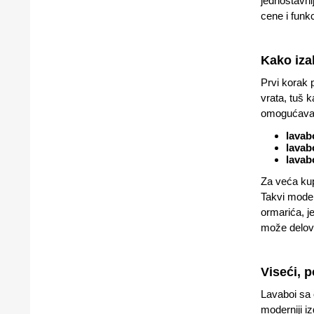
jednostavni
cene i funk
Kako iza
Prvi korak 
vrata, tuš k
omogućavaj
lavab
lavab
lavab
Za veća kup
Takvi model
ormarića, j
može delova
Viseći, 
Lavaboi sa 
moderniji i