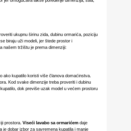
or jer omogućava lakše poređenje dimenzija, stila,
overiti ukupnu širinu zida, dubinu ormarića, poziciju
e biraju uži modeli, jer štede prostor i
našem tržištu je prema dimenziji:
no ako kupatilo koristi više članova domaćinstva.
ora. Kod svake dimenzije treba proveriti i dubinu
o kupatilo, dok previše uzak model u većem prostoru
ji prostora.
Viseći lavabo sa ormarićem
daje
ga je dobar izbor za savremena kupatila i manje