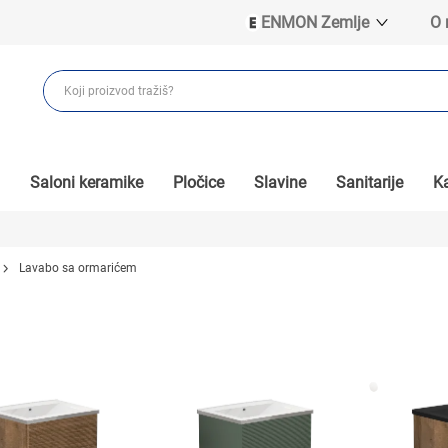
ENMON Zemlje
O
ENMON SRB
ENMON BIH
ENMON HR
ENMON MKD
Saloni keramike
Pločice
Slavine
Sanitarije
Ka
Lavabo sa ormarićem