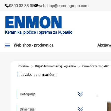
0800 33 33 35
webshop@enmongroup.com
Keramika, pločice i oprema za kupatilo
Web shop - prodavnica
Akcije↘
AKCIJE↘
Početna
Kupatilski nameštaj i ogledala
Ormarići za kupatilo
PLOČICE
Lavabo sa ormarićem
SLAVINE
KADE I TUŠ KABINE
Kategorija
SANITARIJE
TUŠEVI
Dimenzija