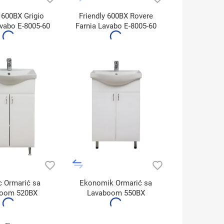
y 600BX Grigio
Friendly 600BX Rovere
vabo E-8005-60
Farnia Lavabo E-8005-60
c Ormarić sa
Ekonomik Ormarić sa
boom 520BX
Lavaboom 550BX