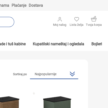
 nama
Plaćanje
Dostava
Moj nalog
Lista želja
Tvoja korpa
de i tuš kabine
Kupatilski nameštaj i ogledala
Bojleri
Sortiraj po