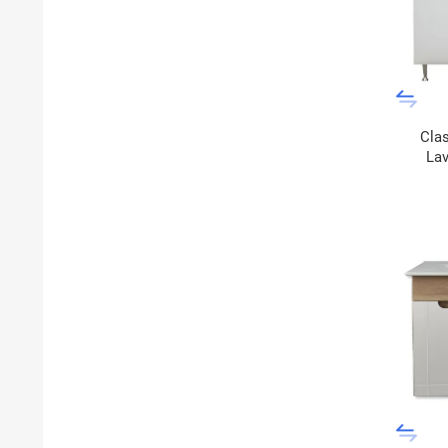
Cla
La