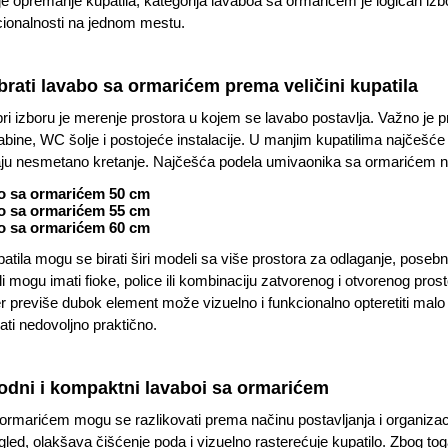
je opremanje kupatila, kategorija lavaboa sa ormarićem je logičan izb
cionalnosti na jednom mestu.
brati lavabo sa ormarićem prema veličini kupatila
pri izboru je merenje prostora u kojem se lavabo postavlja. Važno je pr
abine, WC šolje i postojeće instalacije. U manjim kupatilima najčešće s
u nesmetano kretanje. Najčešća podela umivaonika sa ormarićem na 
o sa ormarićem 50 cm
o sa ormarićem 55 cm
o sa ormarićem 60 cm
atila mogu se birati širi modeli sa više prostora za odlaganje, poseb
i mogu imati fioke, police ili kombinaciju zatvorenog i otvorenog prost
er previše dubok element može vizuelno i funkcionalno opteretiti mal
ti nedovoljno praktično.
podni i kompaktni lavaboi sa ormarićem
ormarićem mogu se razlikovati prema načinu postavljanja i organizaci
zgled, olakšava čišćenje poda i vizuelno rasterećuje kupatilo. Zbog to