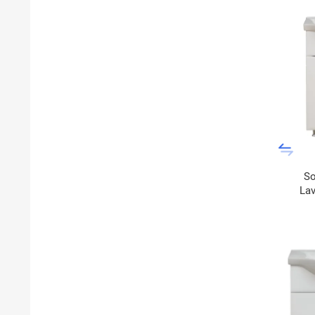
So
La