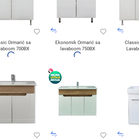
ssic Ormarić sa
Ekonomik Ormarić sa
Classi
vaboom 700BX
lavaboom 750BX
Lava