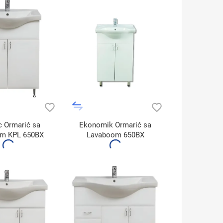
c Ormarić sa
Ekonomik Ormarić sa
om KPL 650BX
Lavaboom 650BX