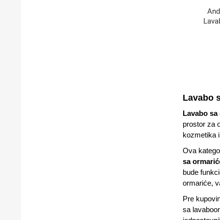
And
Lava
Lavabo s
Lavabo sa
prostor za 
kozmetika i
Ova kategor
sa ormari
bude funkci
ormariće, v
Pre kupovin
sa lavaboom