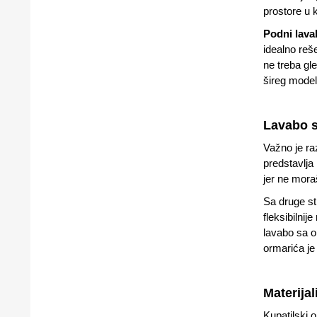
prostore u 
Podni lava
idealno reš
ne treba gl
šireg model
Lavabo s
Važno je ra
predstavlja
jer ne mora
Sa druge s
fleksibilnij
lavabo sa o
ormarića je 
Materija
Kupatilski o