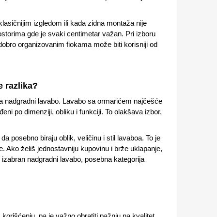
klasičnijim izgledom ili kada zidna montaža nije
storima gde je svaki centimetar važan. Pri izboru
 dobro organizovanim fiokama može biti korisniji od
e razlika?
za nadgradni lavabo. Lavabo sa ormarićem najčešće
 po dimenziji, obliku i funkciji. To olakšava izbor,
 posebno biraju oblik, veličinu i stil lavaboa. To je
nje. Ako želiš jednostavniju kupovinu i brže uklapanje,
aš izabran nadgradni lavabo, posebna kategorija
korišćenju, pa je važno obratiti pažnju na kvalitet