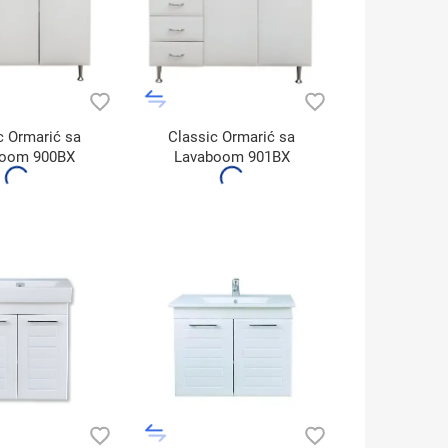
c Ormarić sa
Classic Ormarić sa
boom 900BX
Lavaboom 901BX