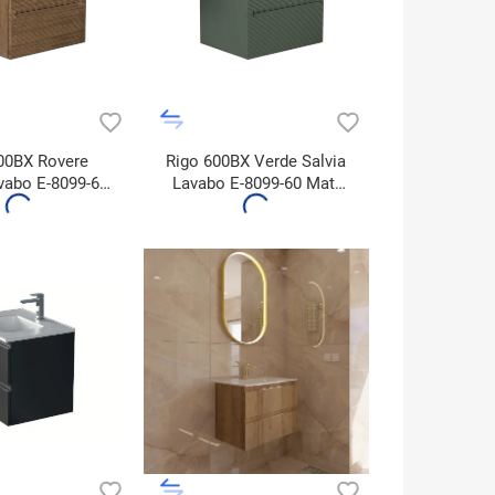
00BX Rovere
Rigo 600BX Verde Salvia
vabo E-8099-60
Lavabo E-8099-60 Matt
tt Black
Black