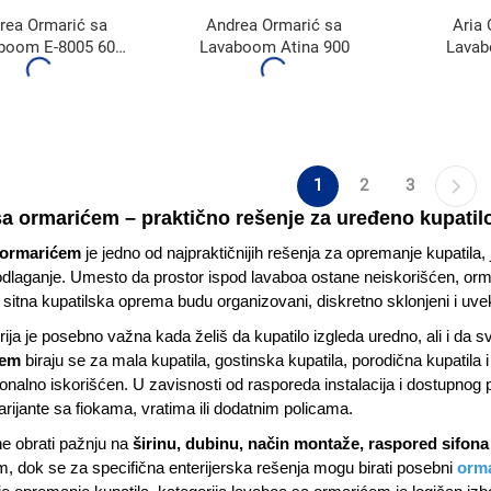
rea Ormarić sa
Andrea Ormarić sa
Aria 
boom E-8005 60
Lavaboom Atina 900
Lava
600BX
1
2
3
a ormarićem – praktično rešenje za uređeno kupatil
 ormarićem
je jedno od najpraktičnijih rešenja za opremanje kupatila
odlaganje. Umesto da prostor ispod lavaboa ostane neiskorišćen, orm
 sitna kupatilska oprema budu organizovani, diskretno sklonjeni i uvek 
ija je posebno važna kada želiš da kupatilo izgleda uredno, ali i da
ćem
biraju se za mala kupatila, gostinska kupatila, porodična kupatila
onalno iskorišćen. U zavisnosti od rasporeda instalacija i dostupnog
arijante sa fiokama, vratima ili dodatnim policama.
e obrati pažnju na
širinu, dubinu, način montaže, raspored sifona
, dok se za specifična enterijerska rešenja mogu birati posebni
orma