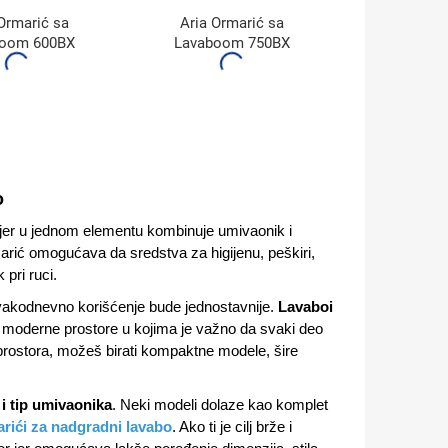
Ormarić sa
Aria Ormarić sa
boom 600BX
Lavaboom 750BX
o
, jer u jednom elementu kombinuje umivaonik i
arić omogućava da sredstva za higijenu, peškiri,
pri ruci.
 svakodnevno korišćenje bude jednostavnije.
Lavaboi
 i moderne prostore u kojima je važno da svaki deo
 prostora, možeš birati kompaktne modele, šire
 i tip umivaonika
. Neki modeli dolaze kao komplet
rići za nadgradni lavabo
. Ako ti je cilj brže i