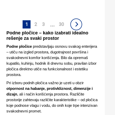
...
1
2
3
30
Podne pločice – kako izabrati idealno
rešenje za svaki prostor
Podne pločice
predstavljaju osnovu svakog enterijera
– utiču na izgled prostora, dugotrajnost površina i
svakodnevni komfor korišćenja. Bilo da opremaš
kupatilo, kuhinju, hodnik ili dnevnu sobu, pravilan izbor
pločica direktno utiče na funkcionalnost i estetiku
prostora.
Pri izboru podnih pločica važno je uzeti u obzir
otpornost na habanje, protivkliznost, dimenzije i
dizajn
, ali i način korišćenja prostora. Različite
prostorije zahtevaju različite karakteristike – od pločica
koje podnose vlagu i vodu, do onih koje trpe intenzivan
svakodnevni promet.