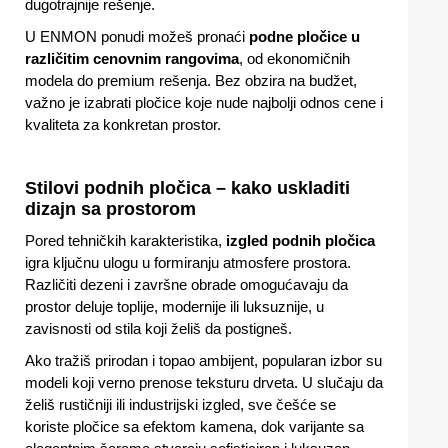
dugotrajnije rešenje.
U ENMON ponudi možeš pronaći
podne pločice u
različitim cenovnim rangovima
, od ekonomičnih
modela do premium rešenja. Bez obzira na budžet,
važno je izabrati pločice koje nude najbolji odnos cene i
kvaliteta za konkretan prostor.
Stilovi podnih pločica – kako uskladiti
dizajn sa prostorom
Pored tehničkih karakteristika,
izgled podnih pločica
igra ključnu ulogu u formiranju atmosfere prostora.
Različiti dezeni i završne obrade omogućavaju da
prostor deluje toplije, modernije ili luksuznije, u
zavisnosti od stila koji želiš da postigneš.
Ako tražiš prirodan i topao ambijent, popularan izbor su
modeli koji verno prenose teksturu drveta. U slučaju da
želiš rustičniji ili industrijski izgled, sve češće se
koriste pločice sa efektom kamena, dok varijante sa