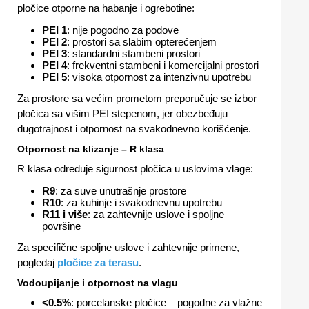
pločice otporne na habanje i ogrebotine:
PEI 1
: nije pogodno za podove
PEI 2
: prostori sa slabim opterećenjem
PEI 3
: standardni stambeni prostori
PEI 4
: frekventni stambeni i komercijalni prostori
PEI 5
: visoka otpornost za intenzivnu upotrebu
Za prostore sa većim prometom preporučuje se izbor
pločica sa višim PEI stepenom, jer obezbeđuju
dugotrajnost i otpornost na svakodnevno korišćenje.
Otpornost na klizanje – R klasa
R klasa određuje sigurnost pločica u uslovima vlage:
R9
: za suve unutrašnje prostore
R10
: za kuhinje i svakodnevnu upotrebu
R11 i više
: za zahtevnije uslove i spoljne
površine
Za specifične spoljne uslove i zahtevnije primene,
pogledaj
pločice za terasu
.
Vodoupijanje i otpornost na vlagu
<0.5%
: porcelanske pločice – pogodne za vlažne