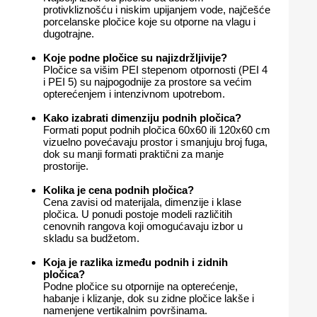
protivkliznošću i niskim upijanjem vode, najčešće
porcelanske pločice koje su otporne na vlagu i
dugotrajne.
Koje podne pločice su najizdržljivije?
Pločice sa višim PEI stepenom otpornosti (PEI 4
i PEI 5) su najpogodnije za prostore sa većim
opterećenjem i intenzivnom upotrebom.
Kako izabrati dimenziju podnih pločica?
Formati poput podnih pločica 60x60 ili 120x60 cm
vizuelno povećavaju prostor i smanjuju broj fuga,
dok su manji formati praktični za manje
prostorije.
Kolika je cena podnih pločica?
Cena zavisi od materijala, dimenzije i klase
pločica. U ponudi postoje modeli različitih
cenovnih rangova koji omogućavaju izbor u
skladu sa budžetom.
Koja je razlika između podnih i zidnih
pločica?
Podne pločice su otpornije na opterećenje,
habanje i klizanje, dok su zidne pločice lakše i
namenjene vertikalnim površinama.