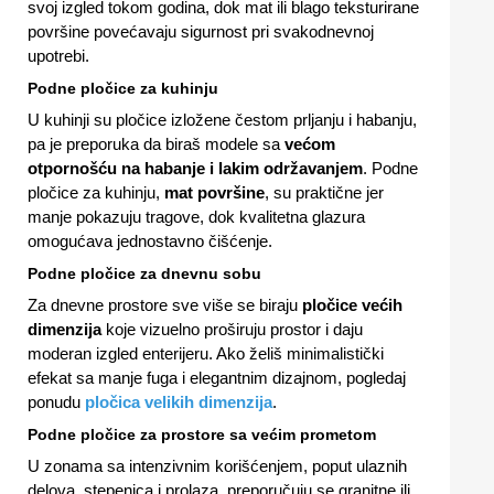
svoj izgled tokom godina, dok mat ili blago teksturirane
površine povećavaju sigurnost pri svakodnevnoj
upotrebi.
Podne pločice za kuhinju
U kuhinji su pločice izložene čestom prljanju i habanju,
pa je preporuka da biraš modele sa
većom
otpornošću na habanje i lakim održavanjem
. Podne
pločice za kuhinju,
mat površine
, su praktične jer
manje pokazuju tragove, dok kvalitetna glazura
omogućava jednostavno čišćenje.
Podne pločice za dnevnu sobu
Za dnevne prostore sve više se biraju
pločice većih
dimenzija
koje vizuelno proširuju prostor i daju
moderan izgled enterijeru. Ako želiš minimalistički
efekat sa manje fuga i elegantnim dizajnom, pogledaj
ponudu
pločica velikih dimenzija
.
Podne pločice za prostore sa većim prometom
U zonama sa intenzivnim korišćenjem, poput ulaznih
delova, stepenica i prolaza, preporučuju se granitne ili