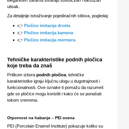
elegantnim šarama stvaraju sofisticiran i luksuzan
utisak.
Za detaljnije istraživanje pojedinačnih stilova, pogledaj:
👉
Pločice imitacija drveta
👉
Pločice imitacija kamena
👉
Pločice imitacija mermera
Tehničke karakteristike podnih pločica
koje treba da znaš
Prilikom izbora
podnih pločica
, tehničke
karakteristike igraju ključnu ulogu u dugotrajnosti i
funkcionalnosti. Ove oznake ti pomažu da razumeš
gde se pločice mogu koristiti i kako će se ponašati
tokom vremena.
Otpornost na habanje – PEI ocena
PEI (Porcelain Enamel Institute) pokazuje koliko su