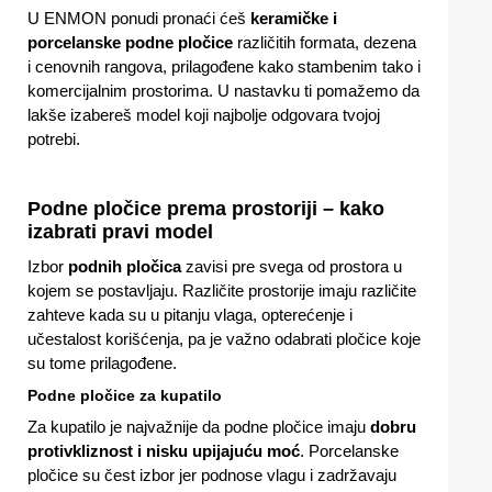
U ENMON ponudi pronaći ćeš
keramičke i
porcelanske podne pločice
različitih formata, dezena
i cenovnih rangova, prilagođene kako stambenim tako i
komercijalnim prostorima. U nastavku ti pomažemo da
lakše izabereš model koji najbolje odgovara tvojoj
potrebi.
Podne pločice prema prostoriji – kako
izabrati pravi model
Izbor
podnih pločica
zavisi pre svega od prostora u
kojem se postavljaju. Različite prostorije imaju različite
zahteve kada su u pitanju vlaga, opterećenje i
učestalost korišćenja, pa je važno odabrati pločice koje
su tome prilagođene.
Podne pločice za kupatilo
Za kupatilo je najvažnije da podne pločice imaju
dobru
protivkliznost i nisku upijajuću moć
. Porcelanske
pločice su čest izbor jer podnose vlagu i zadržavaju