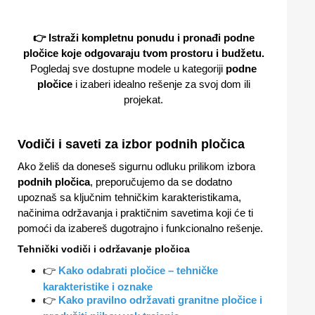
👉 Istraži kompletnu ponudu i pronađi podne
pločice koje odgovaraju tvom prostoru i budžetu.
Pogledaj sve dostupne modele u kategoriji
podne
pločice
i izaberi idealno rešenje za svoj dom ili
projekat.
Vodiči i saveti za izbor podnih pločica
Ako želiš da doneseš sigurnu odluku prilikom izbora
podnih pločica
, preporučujemo da se dodatno
upoznaš sa ključnim tehničkim karakteristikama,
načinima održavanja i praktičnim savetima koji će ti
pomoći da izabereš dugotrajno i funkcionalno rešenje.
Tehnički vodiči i održavanje pločica
👉
Kako odabrati pločice – tehničke
karakteristike i oznake
👉
Kako pravilno održavati granitne pločice i