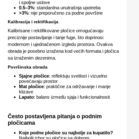
i spoljne uslove
0.5–3%
: standardna unutrašnja upotreba
>3%
: nije preporučeno za podne površine
Kalibracija i rektifikacija
Kalibrisane i rektifikovane pločice omogućavaju
preciznije postavljanje i tanje fuge, što doprinosi
modernom i ujednačenom izgledu prostora. Ovakva
obrada je posebno izražena kod većih formata i pločica
sa izraženim dezenima.
Površinska obrada
Sjajne pločice
: reflektuju svetlost i vizuelno
povećavaju prostor
Mat pločice
: praktične za održavanje i manje
klizave
Lapato
: balans između sjaja i funkcionalnosti
Često postavljena pitanja o podnim
pločicama
Koje podne pločice su najbolje za kupatilo?
Najbolji izbor su pločice sa dobrom