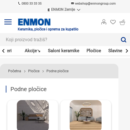
0800 33 33 35
webshop@enmongroup.com
ENMON Zemlje
ENMON SRB
ENMON BIH
ENMON HR
Keramika, pločice i oprema za kupatilo
ENMON MKD
Bojleri
Akcije↘
Saloni keramike
Pločice
Slavine
Početna
Pločice
Podne pločice
Podne pločice