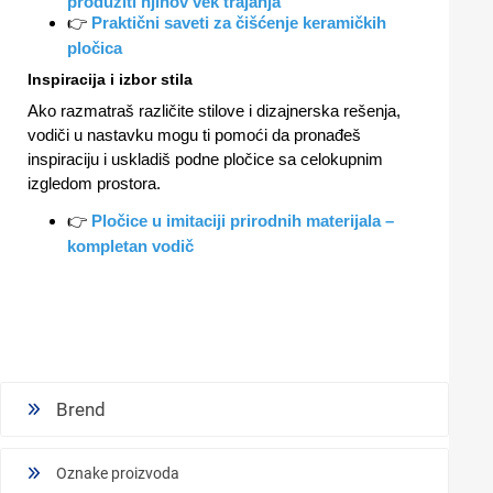
produžiti njihov vek trajanja
👉
Praktični saveti za čišćenje keramičkih
pločica
Inspiracija i izbor stila
Ako razmatraš različite stilove i dizajnerska rešenja,
vodiči u nastavku mogu ti pomoći da pronađeš
inspiraciju i uskladiš podne pločice sa celokupnim
izgledom prostora.
👉
Pločice u imitaciji prirodnih materijala –
kompletan vodič
Brend
Oznake proizvoda