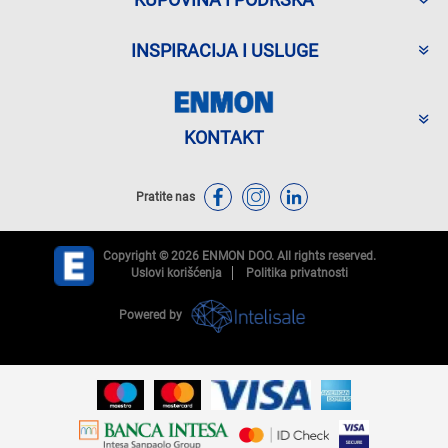
INSPIRACIJA I USLUGE
KONTAKT
Pratite nas
Copyright © 2026 ENMON DOO. All rights reserved.
Uslovi korišćenja
Politika privatnosti
Powered by