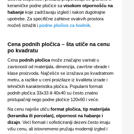
keramičke podne pločice sa
visokom otpornošću na
habanje
koje zadržavaju izgled i nakon dugotrajne
upotrebe. Za specifične zahteve ovakvih prostora
možeš istražiti i
podne pločice za hodnik
.
Cena podnih pločica – šta utiče na cenu
po kvadratu
Cena
podnih pločica
može značajno varirati u
zavisnosti od materijala, dimenzija, završne obrade i
klase proizvoda. Najčešće se izražava po kvadratnom
metru, a razlike u ceni proizilaze iz kvaliteta izrade i
tehničkih karakteristika pločica. Popularni formati
podnih pločica 33x33 ili 40x40 su često znatno
pristupačniji nego podne pločice 120x60 i veće.
Na cenu najviše utiču
format pločica, tip materijala
(keramika ili porcelan), otpornost na habanje i
dizajn
. Veći formati i sofisticiraniji dezeni često imaju
višu cenu, ali istovremeno pružaju moderniji izgled i