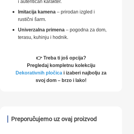
i autentičan karakter.
Imitacija kamena
– prirodan izgled i
rustični šarm.
Univerzalna primena
– pogodna za dom,
terasu, kuhinju i hodnik.
👉 Treba ti još opcija?
Pregledaj kompletnu kolekciju
Dekorativnih pločica
i izaberi najbolju za
svoj dom – brzo i lako!
Preporučujemo uz ovaj proizvod