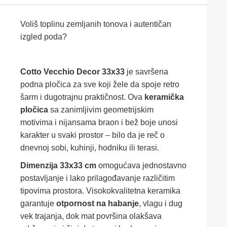
Voliš toplinu zemljanih tonova i autentičan
izgled poda?
Cotto Vecchio Decor 33x33
je savršena
podna pločica za sve koji žele da spoje retro
šarm i dugotrajnu praktičnost. Ova
keramička
pločica
sa zanimljivim geometrijskim
motivima i nijansama braon i bež boje unosi
karakter u svaki prostor – bilo da je reč o
dnevnoj sobi, kuhinji, hodniku ili terasi.
Dimenzija 33x33 cm
omogućava jednostavno
postavljanje i lako prilagođavanje različitim
tipovima prostora. Visokokvalitetna keramika
garantuje
otpornost na habanje
, vlagu i dug
vek trajanja, dok mat površina olakšava