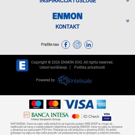
INSPIRACIJA I USLUGE
KONTAKT
Pratite nas
Copyright © 2026 ENMON DOO. All rights reserved.
Uslovi korišćenja
Politika privatnosti
Powered by
NAPOMENA: Cene na sajtu važe isključivo za kupovinu putem WEB SHOP-a i mogu se
razlikovati od cena u maloprodajnim objektima kompanije ENMON. Cene na sajtu su iskazane
u dinarima sa uračunatim PDV-om. Plaćanje se vrši isključivo u dinarima (RSD). Svi artikli
prikazani na sajtu su deo naše ponude i ne podrazumeva da su dostupni u svakom trenutku.