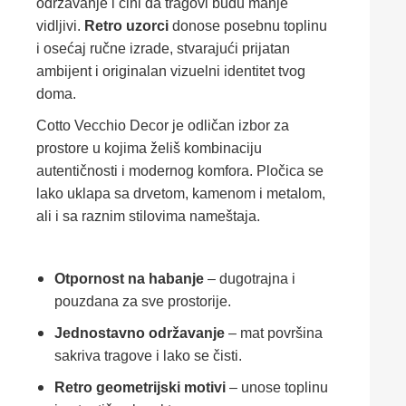
održavanje i čini da tragovi budu manje
vidljivi.
Retro uzorci
donose posebnu toplinu
i osećaj ručne izrade, stvarajući prijatan
ambijent i originalan vizuelni identitet tvog
doma.
Cotto Vecchio Decor je odličan izbor za
prostore u kojima želiš kombinaciju
autentičnosti i modernog komfora. Pločica se
lako uklapa sa drvetom, kamenom i metalom,
ali i sa raznim stilovima nameštaja.
Otpornost na habanje
– dugotrajna i
pouzdana za sve prostorije.
Jednostavno održavanje
– mat površina
sakriva tragove i lako se čisti.
Retro geometrijski motivi
– unose toplinu