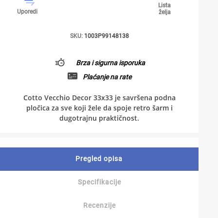
Lista
Uporedi
želja
SKU:
1003P99148138
Brza i sigurna isporuka
Plaćanje na rate
Cotto Vecchio Decor 33x33 je savršena podna
pločica za sve koji žele da spoje retro šarm i
dugotrajnu praktičnost.
Pregled opisa
Specifikacije
Recenzije