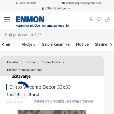
0800 33 33 35
webshop@enmongroup.com
ENMON Zemlje
ENMON SRB
ENMON BIH
ENMON HR
Keramika, pločice i oprema za kupatilo
ENMON MKD
Bojleri
Akcije↘
Saloni keramike
Pločice
Slavine
Početna
Pločice
Podne pločice
Pločice imitacija kamena
Učitavanje
Cotto Vecchio Decor 33x33
Brend:
Enmon Brend
Ostavi prvu recenziju na ovaj proizvod