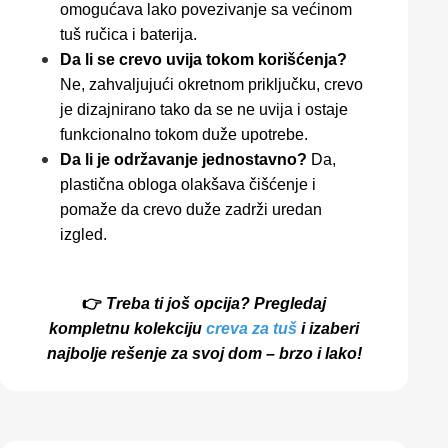
omogućava lako povezivanje sa većinom
tuš ručica i baterija.
Da li se crevo uvija tokom korišćenja?
Ne, zahvaljujući okretnom priključku, crevo
je dizajnirano tako da se ne uvija i ostaje
funkcionalno tokom duže upotrebe.
Da li je održavanje jednostavno?
Da,
plastična obloga olakšava čišćenje i
pomaže da crevo duže zadrži uredan
izgled.
👉
Treba ti još opcija? Pregledaj
kompletnu kolekciju
creva za tuš
i izaberi
najbolje rešenje za svoj dom – brzo i lako!