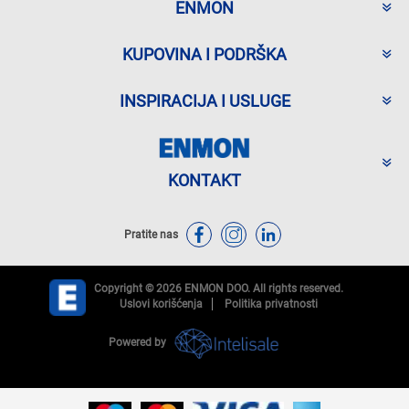
ENMON
KUPOVINA I PODRŠKA
INSPIRACIJA I USLUGE
KONTAKT
Pratite nas
Copyright © 2026 ENMON DOO. All rights reserved.
Uslovi korišćenja
Politika privatnosti
Powered by