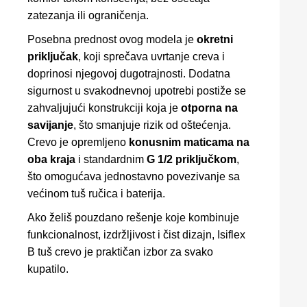
zatezanja ili ograničenja.
Posebna prednost ovog modela je
okretni
priključak
, koji sprečava uvrtanje creva i
doprinosi njegovoj dugotrajnosti. Dodatna
sigurnost u svakodnevnoj upotrebi postiže se
zahvaljujući konstrukciji koja je
otporna na
savijanje
, što smanjuje rizik od oštećenja.
Crevo je opremljeno
konusnim maticama na
oba kraja
i standardnim
G 1/2 priključkom
,
što omogućava jednostavno povezivanje sa
većinom tuš ručica i baterija.
Ako želiš pouzdano rešenje koje kombinuje
funkcionalnost, izdržljivost i čist dizajn, Isiflex
B tuš crevo je praktičan izbor za svako
kupatilo.