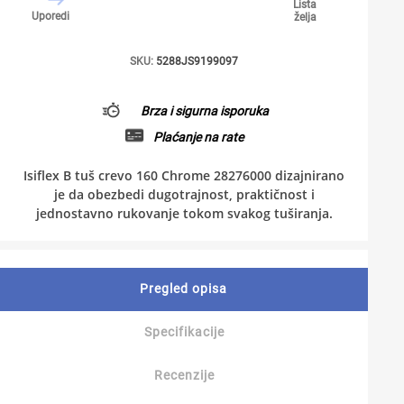
Lista
Uporedi
želja
SKU:
5288JS9199097
Brza i sigurna isporuka
Plaćanje na rate
Isiflex B tuš crevo 160 Chrome 28276000 dizajnirano
je da obezbedi dugotrajnost, praktičnost i
jednostavno rukovanje tokom svakog tuširanja.
Pregled opisa
Specifikacije
Recenzije