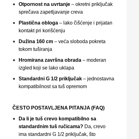
Otpornost na uvrtanje
– okretni priključak
sprečava zapetljavanje creva
Plastična obloga
– lako čišćenje i prijatan
kontakt pri korišćenju
Dužina 160 cm
– veća sloboda pokreta
tokom tuširanja
Hromirana završna obrada
– moderan
izgled koji se lako uklapa
Standardni G 1/2 priključak
– jednostavna
kompatibilnost sa tuš opremom
ČESTO POSTAVLJENA PITANJA (FAQ)
Da li je tuš crevo kompatibilno sa
standardnim tuš ručicama?
Da, crevo
ima standardni G 1/2 priključak, što