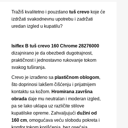
Tražiš kvalitetno i pouzdano
tuš crevo
koje će
izdržati svakodnevnu upotrebu i zadržati
uredan izgled u kupatilu?
Isiflex B tuš crevo 160 Chrome 28276000
dizajnirano je da obezbedi dugotrajnost,
praktičnost i jednostavno rukovanje tokom
svakog tuširanja.
Crevo je izrađeno sa
plastičnom oblogom
,
što doprinosi lakšem čišćenju i prijatnijem
kontaktu sa kožom.
Hromirana završna
obrada
daje mu neutralan i moderan izgled,
pa se lako uklapa uz različite stilove
kupatilske opreme. Zahvaljujući
dužini od
160 cm
, omogućava veću slobodu pokreta i
komfor tokom korišćenja, bez osećaja