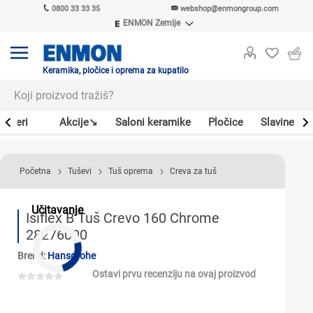
0800 33 33 35
webshop@enmongroup.com
ENMON Zemlje
ENMON SRB
ENMON BIH
ENMON HR
Keramika, pločice i oprema za kupatilo
ENMON MKD
Bojleri
Akcije↘
Saloni keramike
Pločice
Slavine
Početna
Tuševi
Tuš oprema
Creva za tuš
Učitavanje
Isiflex B Tuš Crevo 160 Chrome
28276000
Brend:
Hansgrohe
Ostavi prvu recenziju na ovaj proizvod