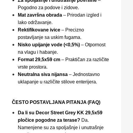
Za spoljašnje i unutrašnje površine
–
Pogodno za podove i zidove.
Mat završna obrada
– Prirodan izgled i
lako održavanje.
Rektifikovane ivice
– Precizno
postavljanje sa uskim fugama.
Nisko upijanje vode (<0,5%)
– Otpornost
na vlagu i habanje.
Format 29,5x59 cm
– Praktičan za različite
vrste prostora.
Neutralna siva nijansa
– Jednostavno
uklapanje u različite stilove enterijera.
ČESTO POSTAVLJANA PITANJA (FAQ)
Da li su Decor Street Grey KK 29,5x59
pločice pogodne za terase?
Da.
Namenjene su za spoljašnje i unutrašnje