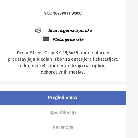
SKU:
1635P991IW00C
Brza i sigurna isporuka
Plaćanje na rate
Decor Street Grey KK 29,5x59 podne pločice
predstavljaju idealan izbor za enterijere i eksterijere
u kojima želiš moderan dizajn uz toplinu
dekorativnih motiva.
Pregled opisa
Specifikacije
Recenzije