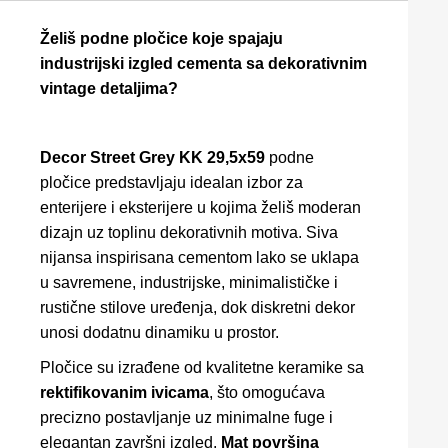
Želiš podne pločice koje spajaju
industrijski izgled cementa sa dekorativnim
vintage detaljima?
Decor Street Grey KK 29,5x59
podne
pločice predstavljaju idealan izbor za
enterijere i eksterijere u kojima želiš moderan
dizajn uz toplinu dekorativnih motiva. Siva
nijansa inspirisana cementom lako se uklapa
u savremene, industrijske, minimalističke i
rustične stilove uređenja, dok diskretni dekor
unosi dodatnu dinamiku u prostor.
Pločice su izrađene od kvalitetne keramike sa
rektifikovanim ivicama
, što omogućava
precizno postavljanje uz minimalne fuge i
elegantan završni izgled.
Mat površina