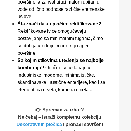
površine, a zahvaljujući malom upijanju
vode odlično podnose različite vremenske
uslove.
Šta znači da su pločice rektifikovane?
Rektifikovane ivice omogućavaju
postavljanje sa minimalnim fugama, čime
se dobija uredniji i moderniji izgled
površine.
Sa kojim stilovima uređenja se najbolje
kombinuju?
Odlično se uklapaju u
industrijske, moderne, minimalističke,
skandinavske i rustične enterijere, kao i sa
elementima drveta, kamena i metala.
👉 Spreman za izbor?
Ne čekaj – istraži kompletnu kolekciju
Dekorativnih pločica
i pronađi savršeni