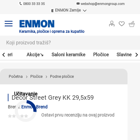
0800 33 33 35
webshop@enmongroup.com
ENMON Zemlje
ENMON SRB
ENMON BIH
ENMON HR
Keramika, pločice i oprema za kupatilo
ENMON MKD
Bojleri
Akcije↘
Saloni keramike
Pločice
Slavine
Početna
Pločice
Podne pločice
Učitavanje
Decor Street Grey KK 29,5x59
Brend:
Enmon Brend
Ostavi prvu recenziju na ovaj proizvod