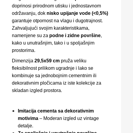
doprinosi prirodnom utisku i jednostavnom
održavanju, dok
nisko upijanje vode (<0,5%)
garantuje otpornost na vlagu i dugotrajnost.
Zahvaljujući svojim karakteristikama,
namenjene su za
podne i zidne površine
,
kako u unutrašnjim, tako i u spoljašnjim
prostorima.
Dimenzija
29,5x59 cm
pruža veliku
fleksibilnost prilikom ugradnje i lako se
kombinuje sa jednobojnim cementnim ili
dekorativnim pločicama iz iste kolekcije za
skladan izgled prostora.
Imitacija cementa sa dekorativnim
motivima
– Moderan izgled uz vintage
detalje.