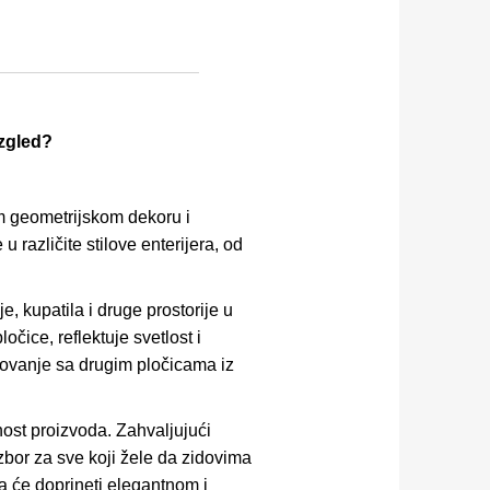
izgled?
om geometrijskom dekoru i
azličite stilove enterijera, od
e, kupatila i druge prostorije u
čice, reflektuje svetlost i
vanje sa drugim pločicama iz
anost proizvoda. Zahvaljujući
bor za sve koji žele da zidovima
ca će doprineti elegantnom i