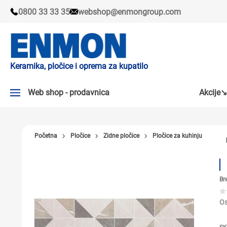
0800 33 33 35
webshop@enmongroup.com
Keramika, pločice i oprema za kupatilo
Web shop - prodavnica
Akcije↘
AKCIJE↘
Početna
Pločice
Zidne pločice
Pločice za kuhinju
PLOČICE
SLAVINE
Br
KADE I TUŠ KABINE
SANITARIJE
Os
TUŠEVI