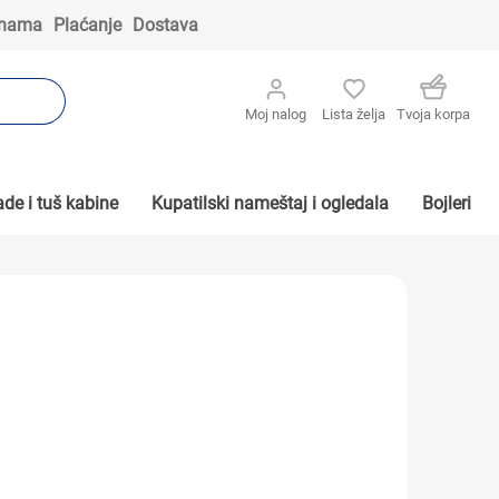
 nama
Plaćanje
Dostava
Moj nalog
Lista želja
Tvoja korpa
de i tuš kabine
Kupatilski nameštaj i ogledala
Bojleri