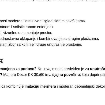
osi moderan i atraktivan izgled zidnim površinama.
tnom i sofisticiranom enterijeru.
t i vizuelno oplemenjuje prostor.
dnostavno uklapanje i kombinovanje sa drugim pločicama.
lan izbor za kuhinje i druge unutrašnje prostorije.
Q
)
amenjena za podove?
Ne, ovaj model predviđen je za
unutrašn
a?
Manero Decor KK 30x60 ima
sjajnu površinu
, koja doprinos
ica kombinuje
imitaciju mermera
i moderan geometrijski dekor, 