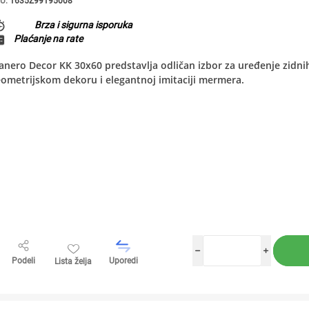
U:
1635Z99195008
Brza i sigurna isporuka
Plaćanje na rate
nero Decor KK 30x60 predstavlja odličan izbor za uređenje zidni
ometrijskom dekoru i elegantnoj imitaciji mermera.
h
i
Podeli
Uporedi
Lista želja