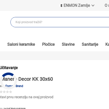
ENMON Zemlje
O
ENMON SRB
ENMON BIH
ENMON HR
ENMON MKD
Saloni keramike
Pločice
Slavine
Sanitarije
Ka
Učitavanje
Manero Decor KK 30x60
end:
Enmon Brend
tavi prvu recenziju na ovaj proizvod