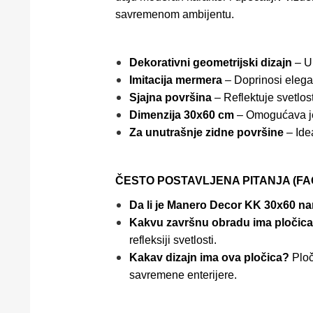
savremenom ambijentu.
Dekorativni geometrijski dizajn
– Un
Imitacija mermera
– Doprinosi elegan
Sjajna površina
– Reflektuje svetlos
Dimenzija 30x60 cm
– Omogućava je
Za unutrašnje zidne površine
– Idea
ČESTO POSTAVLJENA PITANJA (FA
Da li je Manero Decor KK 30x60 n
Kakvu završnu obradu ima pločic
refleksiji svetlosti.
Kakav dizajn ima ova pločica?
Ploč
savremene enterijere.