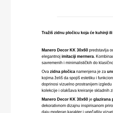
Tražiš zidnu pločicu koja će kuhinji 
Manero Decor KK 30x60
predstavlja o
elegantnoj
imitaciji mermera
. Kombina
savremenih i minimalističkih do klasičn
Ova
zidna pločica
namenjena je za
unu
kojima želiš da spojiš estetiku i funkcio
doprinosi vizuelno prostranijem izgledu
kolekcije i olakšava kreiranje skladnih 
Manero Decor KK 30x60
je
glazirana 
dekorativnom dizajnu inspirisanom priro
daju moderan karakter i upečatljiv vizuel