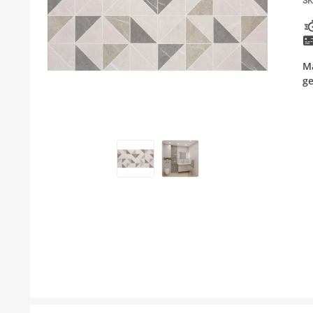
SK
KUPATILSKI NAMEŠTAJ I OGLEDALA
PODNE I ZIDNE OBLOGE
Ma
BOJLERI
ge
LAJSNE ZA PLOČICE
MATERIJALI ZA KERAMIČARSKE RADOVE
ALATI ZA KERAMIKU
ODVOD VODE
GREJANJE I HLAĐENJE
KUPATILSKA GALANTERIJA
NAMEŠTAJ
SVI PROIZVODI