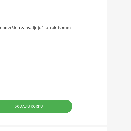
h površina zahvaljujući atraktivnom