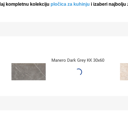
edaj kompletnu kolekciju
pločica za kuhinju
i izaberi najbolju
Manero Dark Grey KK 30x60