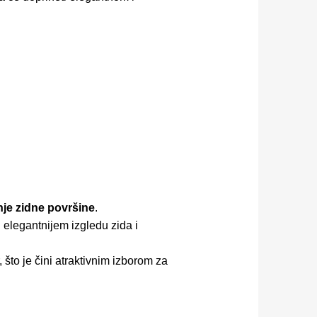
je zidne površine
.
i elegantnijem izgledu zida i
što je čini atraktivnim izborom za