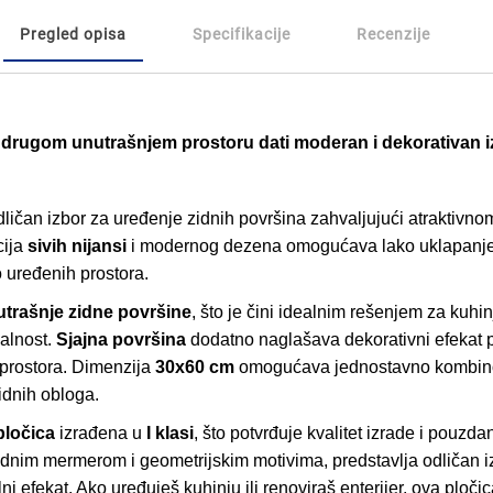
Pregled opisa
Specifikacije
Recenzije
ili drugom unutrašnjem prostoru dati moderan i dekorativan 
dličan izbor za uređenje zidnih površina zahvaljujući atraktivn
cija
sivih nijansi
i modernog dezena omogućava lako uklapanje u r
o uređenih prostora.
trašnje zidne površine
, što je čini idealnim rešenjem za kuhinj
nalnost.
Sjajna površina
dodatno naglašava dekorativni efekat plo
 prostora. Dimenzija
30x60 cm
omogućava jednostavno kombino
zidnih obloga.
pločica
izrađena u
I klasi
, što potvrđuje kvalitet izrade i pouzd
dnim mermerom i geometrijskim motivima, predstavlja odličan iz
ni efekat. Ako uređuješ kuhinju ili renoviraš enterijer, ova ploči