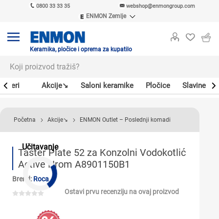
0800 33 33 35
webshop@enmongroup.com
ENMON Zemlje
ENMON SRB
ENMON BIH
ENMON HR
Keramika, pločice i oprema za kupatilo
ENMON MKD
Bojleri
Akcije↘
Saloni keramike
Pločice
Slavine
Početna
Akcije↘
ENMON Outlet – Poslednji komadi
Učitavanje
Taster Plate 52 za Konzolni Vodokotlić
Active Hrom A8901150B1
Brend:
Roca
Ostavi prvu recenziju na ovaj proizvod