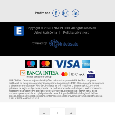
Pratite nas
Copyright © 2026 ENMON DOO. All rights reserved.
Uslovi korišćenja
Politika privatnosti
Powered by
NAPOMENA: Cene na sajtu važe isključivo za kupovinu putem WEB SHOP-a i mogu se
razlikovati od cena u maloprodajnim objektima kompanije ENMON. Cene na sajtu su iskazane
u dinarima sa uračunatim PDV-om. Plaćanje se vrši isključivo u dinarima (RSD). Svi artikli
prikazani na sajtu su deo naše ponude i ne podrazumeva da su dostupni u svakom trenutku.
Nastojimo da budemo što precizniji u opisu proizvoda, prikazu slika i samih cena, ali ne
možemo garantovati da su opisi proizvoda, cene, fotografije ili bilo koji drugi sadržaji bez
greške. Raspoloživost robe i dodatne informacije možete proveriti pozivom besplatnog broja
CALL CENTRA 0800 33 33 35.
h
i