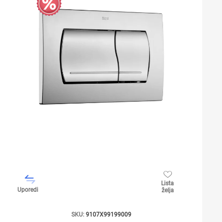
Lista
Uporedi
želja
SKU:
9107X99199009