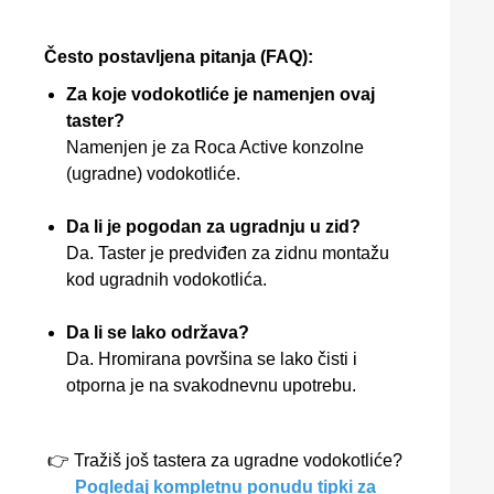
Često postavljena pitanja (FAQ):
Za koje vodokotliće je namenjen ovaj
taster?
Namenjen je za Roca Active konzolne
(ugradne) vodokotliće.
Da li je pogodan za ugradnju u zid?
Da. Taster je predviđen za zidnu montažu
kod ugradnih vodokotlića.
Da li se lako održava?
Da. Hromirana površina se lako čisti i
otporna je na svakodnevnu upotrebu.
👉 Tražiš još tastera za ugradne vodokotliće?
Pogledaj kompletnu ponudu tipki za