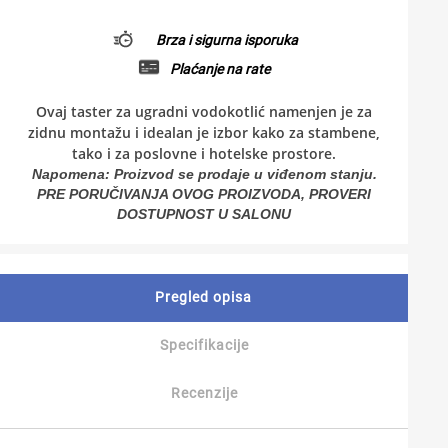
Brza i sigurna isporuka
Plaćanje na rate
Ovaj taster za ugradni vodokotlić namenjen je za
zidnu montažu i idealan je izbor kako za stambene,
tako i za poslovne i hotelske prostore.
Napomena: Proizvod se prodaje u viđenom stanju.
PRE PORUČIVANJA OVOG PROIZVODA, PROVERI
DOSTUPNOST U SALONU
Pregled opisa
Specifikacije
Recenzije