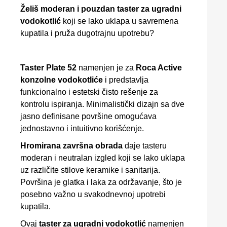
Želiš moderan i pouzdan taster za ugradni
vodokotlić
koji se lako uklapa u savremena
kupatila i pruža dugotrajnu upotrebu?
Taster Plate 52
namenjen je za
Roca Active
konzolne vodokotliće
i predstavlja
funkcionalno i estetski čisto rešenje za
kontrolu ispiranja. Minimalistički dizajn sa dve
jasno definisane površine omogućava
jednostavno i intuitivno korišćenje.
Hromirana završna obrada
daje tasteru
moderan i neutralan izgled koji se lako uklapa
uz različite stilove keramike i sanitarija.
Površina je glatka i laka za održavanje, što je
posebno važno u svakodnevnoj upotrebi
kupatila.
Ovaj
taster za ugradni vodokotlić
namenjen