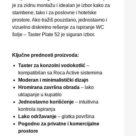
je za zidnu montažu i idealan je izbor kako za
stambene, tako i za poslovne i hotelske
prostore. Ako tražiš pouzdano, jednostavno i
vizuelno diskretno rešenje za ispiranje WC
šolje – Taster Plate 52 je siguran izbor.
Ključne prednosti proizvoda:
Taster za konzolni vodokotlić
–
kompatibilan sa Roca Active sistemima
Moderan i minimalistički dizajn
Hromirana završna obrada
– lako
uklapanje u kupatilo
Jednostavno korišćenje
– intuitivna
kontrola ispiranja
Lako održavanje
– glatka površina
Pogodno za privatne i komercijalne
prostore