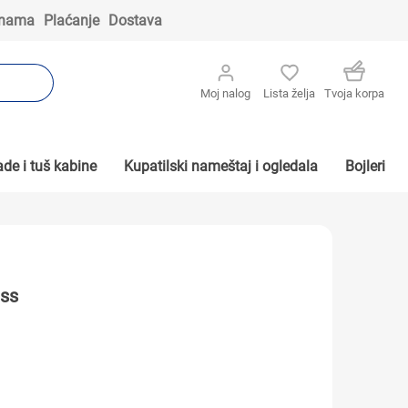
 nama
Plaćanje
Dostava
Moj nalog
Lista želja
Tvoja korpa
de i tuš kabine
Kupatilski nameštaj i ogledala
Bojleri
ass