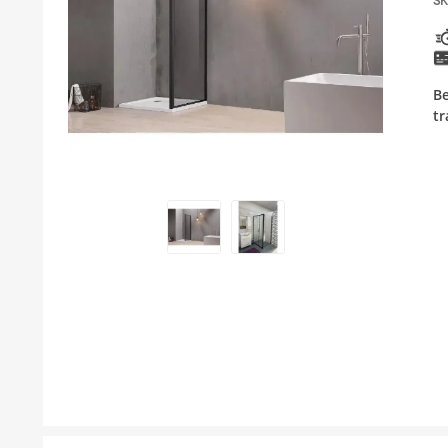
SK
KUPATILSKI NAMEŠTAJ I OGLEDALA
PODNE I ZIDNE OBLOGE
Be
BOJLERI
t
LAJSNE ZA PLOČICE
MATERIJALI ZA KERAMIČARSKE RADOVE
ALATI ZA KERAMIKU
ODVOD VODE
GREJANJE I HLAĐENJE
KUPATILSKA GALANTERIJA
NAMEŠTAJ
SVI PROIZVODI