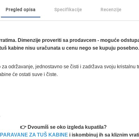
Pregled opisa
Specifikacije
Recenzije
ratima. Dimenzije proveriti sa prodavcem - moguće odstup
ta tuš kabine nisu uračunata u cenu nego se kupuju posebno
 za održavanje, jednostavno se čisti i zadržava svoju kristalnu 
ine će ostati suve i čiste.
e
👉 Dvoumíš se oko izgleda kupatila?
PARAVANE ZA TUŠ KABINE
i iskombinuj ih sa kliznim vrat