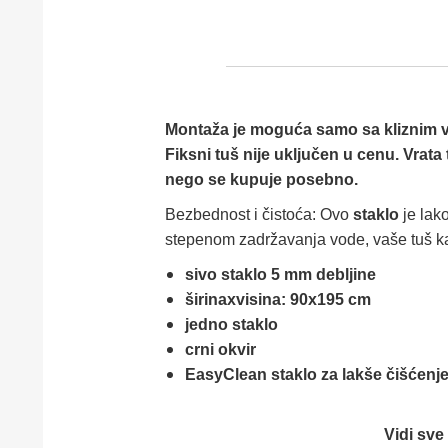
Montaža je moguća samo sa kliznim v
Fiksni tuš nije uključen u cenu. Vra
nego se kupuje posebno.
Bezbednost i čistoća: Ovo
staklo
je lako
stepenom zadržavanja vode, vaše tuš kab
sivo staklo 5 mm debljine
širinaxvisina: 90x195 cm
jedno staklo
crni okvir
EasyClean staklo za lakše čišćenj
Vidi sve