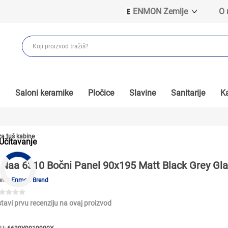
ENMON Zemlje
O
ENMON SRB
ENMON BIH
ENMON HR
ENMON MKD
Saloni keramike
Pločice
Slavine
Sanitarije
Ka
za tuš kabine
Učitavanje
Naa 6310 Bočni Panel 90x195 Matt Black Grey Gl
end:
Enmon Brend
tavi prvu recenziju na ovaj proizvod