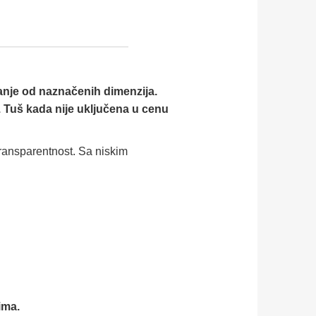
anje od naznačenih dimenzija.
. Tuš kada nije uključena u cenu
transparentnost. Sa niskim
ima.