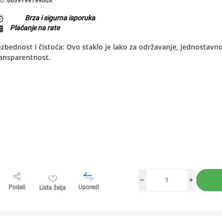
U:
6639Y9919900X
Brza i sigurna isporuka
Plaćanje na rate
zbednost i čistoća: Ovo staklo je lako za održavanje, jednostavno 
ransparentnost.
h
i
Podeli
Uporedi
Lista želja