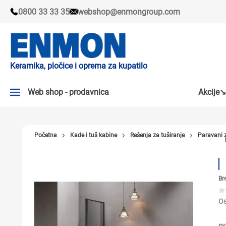
0800 33 33 35
webshop@enmongroup.com
Keramika, pločice i oprema za kupatilo
Web shop - prodavnica
Akcije↘
AKCIJE↘
Početna
Kade i tuš kabine
Rešenja za tuširanje
Paravani 
PLOČICE
SLAVINE
Br
KADE I TUŠ KABINE
SANITARIJE
Os
TUŠEVI