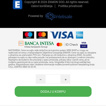
Copyright © 2026 ENMON DOO. All rights reserved.
Uslovi korišćenja
Politika privatnosti
Powered by
NAPOMENA: Cene na sajtu važe isključivo za kupovinu putem WEB SHOP-a i mogu se
razlikovati od cena u maloprodajnim objektima kompanije ENMON. Cene na sajtu su iskazane
u dinarima sa uračunatim PDV-om. Plaćanje se vrši isključivo u dinarima (RSD). Svi artikli
prikazani na sajtu su deo naše ponude i ne podrazumeva da su dostupni u svakom trenutku.
Nastojimo da budemo što precizniji u opisu proizvoda, prikazu slika i samih cena, ali ne
možemo garantovati da su opisi proizvoda, cene, fotografije ili bilo koji drugi sadržaji bez
greške. Raspoloživost robe i dodatne informacije možete proveriti pozivom besplatnog broja
CALL CENTRA 0800 33 33 35.
h
i