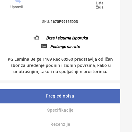
Lista
Uporedi
želja
SKU:
1670P9916500D
Brza i sigurna isporuka
Plaćanje na rate
PG Lamina Beige 1169 Rec 60x60 predstavlja odličan
izbor za uređenje podnih i zidnih površina, kako u
unutrašnjim, tako i na spoljašnjim prostorima.
Pregled opisa
Specifikacije
Recenzije