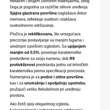
metalom i drugim završnim materijalima, zbog
čega je pogodna za različite stilove uređenja.
Sjajna glazirana površina
naglašava dekor
mermera, reflektuje svetlost i olakšava
svakodnevno održavanje.
Pločica je
rektifikovana
, što omogućava
preciznije postavljanje sa manjim fugama i
urednijim završnim izgledom. Sa
upijanjem
manjim od 0,5%
, poseduje karakteristike
predviđene za svoju namenu, dok
R9
protivkliznost
predstavlja jednu od tehničkih
karakteristika prema specifikaciji proizvoda.
Namenjena je za
podne i zidne površine
,
kao i za
unutrašnju i spoljašnju upotrebu
,
pružajući veliku fleksibilnost pri uređenju
prostora.
Ako želiš spoj elegantnog izgleda,