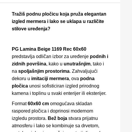
Tražiš podnu pločicu koja pruža elegantan
izgled mermera i lako se uklapa u različite
stilove uređenja?
PG Lamina Beige 1169 Rec 60x60
predstavlja odličan izbor za uređenje
podnih i
zidnih površina
, kako u
unutrašnjim
, tako i
na
spoljašnjim prostorima
. Zahvaljujući
dekoru u
imitaciji mermera
, ova
podna
pločica
unosi sofisticiran izgled prirodnog
kamena i toplinu u svaki enterijer ili eksterijer.
Format
60x60 cm
omogućava skladan
raspored pločica i doprinosi modernom
izgledu prostora.
Bež boja
stvara prijatnu
atmosferu i lako se kombinuje sa drvetom,