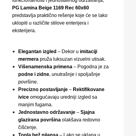
funkcionalnosti i jednostavnog održavanja,
PG Lamina Beige 1169 Rec 60x60
predstavlja praktično rešenje koje će se lako
uklopiti u različite stilove enterijera i
eksterijera.
Elegantan izgled
– Dekor u
imitaciji
mermera
pruža luksuzan vizuelni utisak.
Višenamenska primena
– Pogodna je za
podne i zidne
, unutrašnje i spoljašnje
površine.
Precizno postavljanje
–
Rektifikovane
ivice
omogućavaju uredniji izgled sa
manjim fugama.
Jednostavno održavanje
–
Sjajna
glazirana površina
olakšava redovno
čišćenje.
Topla bež nijansa
– Lako se uklapa u