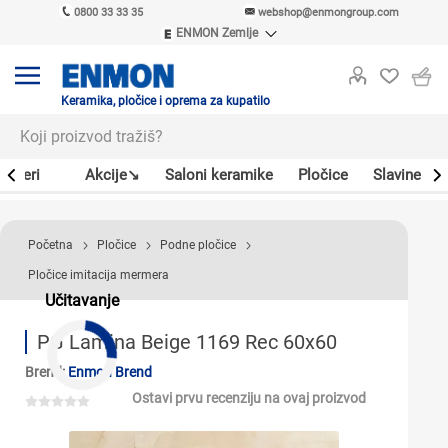
0800 33 33 35
webshop@enmongroup.com
ENMON Zemlje
ENMON SRB
ENMON BIH
ENMON HR
Keramika, pločice i oprema za kupatilo
ENMON MKD
Bojleri
Akcije↘
Saloni keramike
Pločice
Slavine
Početna
Pločice
Podne pločice
Pločice imitacija mermera
Učitavanje
PG Lamina Beige 1169 Rec 60x60
Brend:
Enmon Brend
Ostavi prvu recenziju na ovaj proizvod