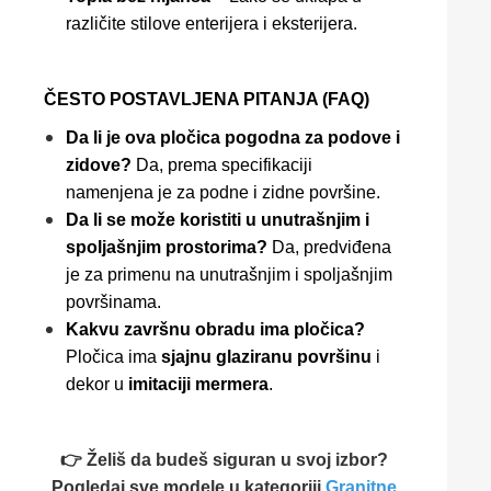
različite stilove enterijera i eksterijera.
ČESTO POSTAVLJENA PITANJA (FAQ)
Da li je ova pločica pogodna za podove i
zidove?
Da, prema specifikaciji
namenjena je za podne i zidne površine.
Da li se može koristiti u unutrašnjim i
spoljašnjim prostorima?
Da, predviđena
je za primenu na unutrašnjim i spoljašnjim
površinama.
Kakvu završnu obradu ima pločica?
Pločica ima
sjajnu glaziranu površinu
i
dekor u
imitaciji mermera
.
👉 Želiš da budeš siguran u svoj izbor?
Pogledaj sve modele u kategoriji
Granitne