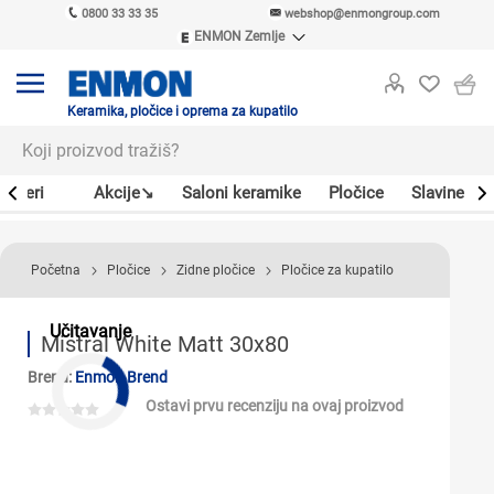
0800 33 33 35
webshop@enmongroup.com
ENMON Zemlje
ENMON SRB
ENMON BIH
ENMON HR
Keramika, pločice i oprema za kupatilo
ENMON MKD
Bojleri
Akcije↘
Saloni keramike
Pločice
Slavine
Početna
Pločice
Zidne pločice
Pločice za kupatilo
Učitavanje
Mistral White Matt 30x80
Brend:
Enmon Brend
Ostavi prvu recenziju na ovaj proizvod