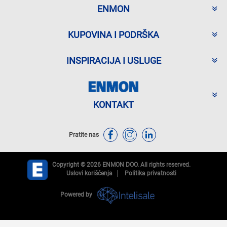
ENMON
KUPOVINA I PODRŠKA
INSPIRACIJA I USLUGE
KONTAKT
Pratite nas
Copyright © 2026 ENMON DOO. All rights reserved.
Uslovi korišćenja
Politika privatnosti
Powered by