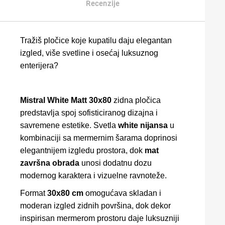
Recenzije
Tražiš pločice koje kupatilu daju elegantan
izgled, više svetline i osećaj luksuznog
enterijera?
Mistral White Matt 30x80
zidna pločica
predstavlja spoj sofisticiranog dizajna i
savremene estetike. Svetla
white nijansa
u
kombinaciji sa mermernim šarama doprinosi
elegantnijem izgledu prostora, dok
mat
završna obrada
unosi dodatnu dozu
modernog karaktera i vizuelne ravnoteže.
Format
30x80 cm
omogućava skladan i
moderan izgled zidnih površina, dok dekor
inspirisan mermerom prostoru daje luksuzniji