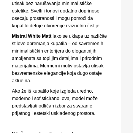
utisak bez narušavanja minimalističke
estetike. Svetliji tonovi dodatno doprinose
osećaju prostranosti i mogu pomoći da
kupatilo deluje otvorenije i vizuelno čistije.
Mistral White Matt
lako se uklapa uz različite
stilove opremanja kupatila – od savremenih
minimalističkih enterijera do elegantnijih
ambijenata sa toplijim detaljima i prirodnim
materijalima. Mermerni motiv ostavlja utisak
bezvremenske elegancije koja dugo ostaje
aktuelna.
Ako želiš kupatilo koje izgleda uredno,
moderno i sofisticirano, ovaj model može
predstavljati odličan izbor za stvaranje
prijatnog i estetski usklađenog prostora.