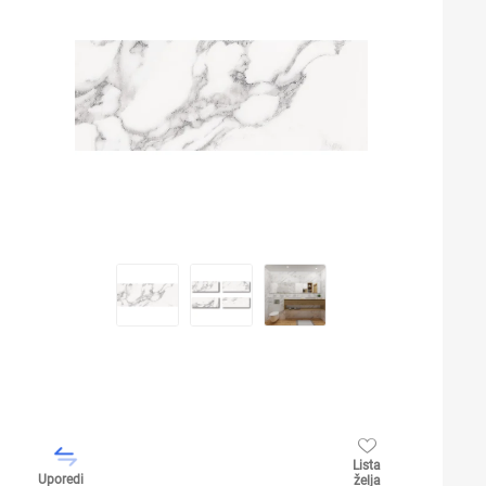
Lista
Uporedi
želja