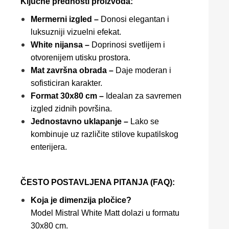
Ključne prednosti proizvoda:
Mermerni izgled –
Donosi elegantan i
luksuzniji vizuelni efekat.
White nijansa –
Doprinosi svetlijem i
otvorenijem utisku prostora.
Mat završna obrada –
Daje moderan i
sofisticiran karakter.
Format 30x80 cm –
Idealan za savremen
izgled zidnih površina.
Jednostavno uklapanje –
Lako se
kombinuje uz različite stilove kupatilskog
enterijera.
ČESTO POSTAVLJENA PITANJA (FAQ):
Koja je dimenzija pločice?
Model Mistral White Matt dolazi u formatu
30x80 cm.