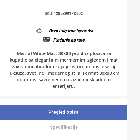
SKU:
1285Z991PD002
Brza i sigurna isporuka
Plaćanje na rate
Mistral White Matt 30x80 je zidna pločica za
kupatilo sa elegantnim mermernim izgledom i mat
završnom obradom koja prostoru donosi osećaj
luksuza, svetline i modernog stila. Format 30x80 cm
doprinosi savremenom i vizuelno skladnom
enterijeru.
Pregled opisa
Specifikacije