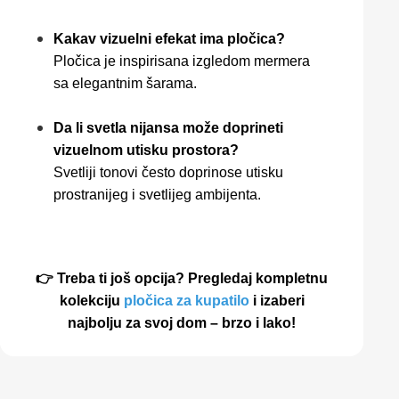
Kakav vizuelni efekat ima pločica?
Pločica je inspirisana izgledom mermera
sa elegantnim šarama.
Da li svetla nijansa može doprineti
vizuelnom utisku prostora?
Svetliji tonovi često doprinose utisku
prostranijeg i svetlijeg ambijenta.
👉 Treba ti još opcija? Pregledaj kompletnu
kolekciju
pločica za kupatilo
i izaberi
najbolju za svoj dom – brzo i lako!