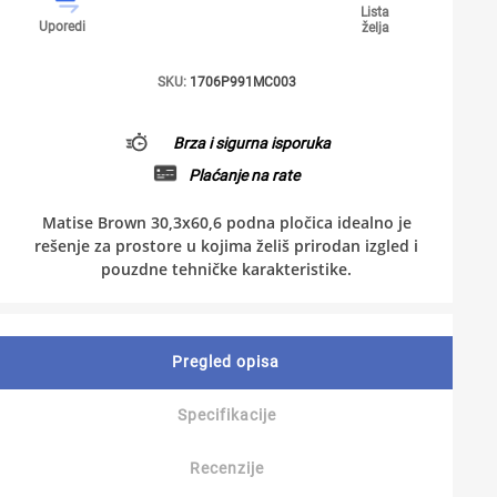
Lista
Uporedi
želja
SKU:
1706P991MC003
Brza i sigurna isporuka
Plaćanje na rate
Matise Brown 30,3x60,6 podna pločica idealno je
rešenje za prostore u kojima želiš prirodan izgled i
pouzdne tehničke karakteristike.
Pregled opisa
Specifikacije
Recenzije