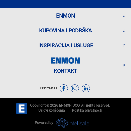
ENMON
KUPOVINA I PODRŠKA
INSPIRACIJA I USLUGE
KONTAKT
Pratite nas
Copyright © 2026 ENMON DOO. All rights reserved.
Uslovi korišćenja
Politika privatnosti
Powered by