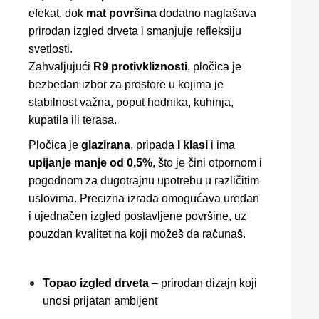
efekat, dok
mat površina
dodatno naglašava
prirodan izgled drveta i smanjuje refleksiju
svetlosti.
Zahvaljujući
R9 protivkliznosti
, pločica je
bezbedan izbor za prostore u kojima je
stabilnost važna, poput hodnika, kuhinja,
kupatila ili terasa.
Pločica je
glazirana
, pripada
I klasi
i ima
upijanje manje od 0,5%
, što je čini otpornom i
pogodnom za dugotrajnu upotrebu u različitim
uslovima. Precizna izrada omogućava uredan
i ujednačen izgled postavljene površine, uz
pouzdan kvalitet na koji možeš da računaš.
Topao izgled drveta
– prirodan dizajn koji
unosi prijatan ambijent