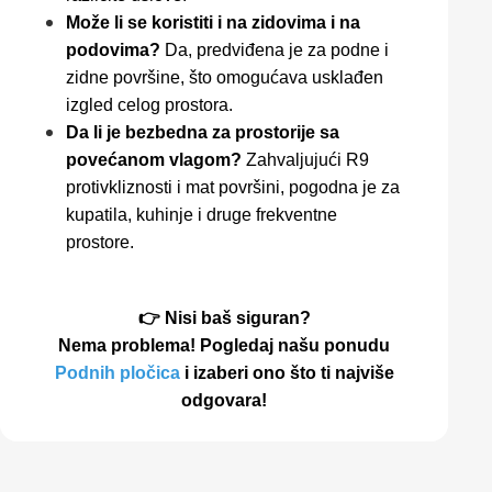
Može li se koristiti i na zidovima i na
podovima?
Da, predviđena je za podne i
zidne površine, što omogućava usklađen
izgled celog prostora.
Da li je bezbedna za prostorije sa
povećanom vlagom?
Zahvaljujući R9
protivkliznosti i mat površini, pogodna je za
kupatila, kuhinje i druge frekventne
prostore.
👉 Nisi baš siguran?
Nema problema! Pogledaj našu ponudu
Podnih pločica
i izaberi ono što ti najviše
odgovara!