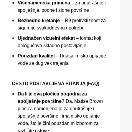
Višenamenska primena
– za unutrašnje i
spoljašnje, podne i zidne površine
Bezbedno kretanje
– R9 protivkliznost za
sigurniju svakodnevnu upotrebu
Ujednačen vizuelni efekat
– format koji
omogućava skladno postavljanje
Pouzdan kvalitet
– I klasa i nisko upijanje
vode za dug vek trajanja
ČESTO POSTAVLJENA PITANJA (FAQ)
Da li je ova pločica pogodna za
spoljašnje površine?
Da, Matise Brown
pločica namenjena je za unutrašnje i
spoljašnje površine i ima nisko upijanje
vode, što je čini pouzdanim izborom za
različite uslove.