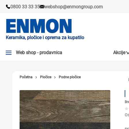
0800 33 33 35
webshop@enmongroup.com
Keramika, pločice i oprema za kupatilo
Web shop - prodavnica
Akcije↘
AKCIJE↘
Početna
Pločice
Podne pločice
PLOČICE
SLAVINE
Br
KADE I TUŠ KABINE
SANITARIJE
Os
TUŠEVI