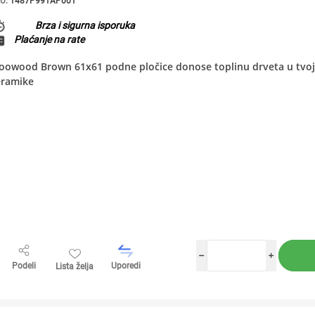
U:
1487P991AP001
Brza i sigurna isporuka
Plaćanje na rate
owood Brown 61x61 podne pločice donose toplinu drveta u tvoj p
eramike
h
i
Podeli
Uporedi
Lista želja