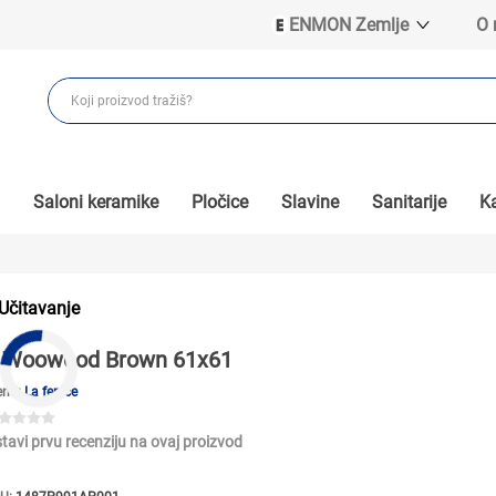
ENMON Zemlje
O
ENMON SRB
ENMON BIH
ENMON HR
ENMON MKD
Saloni keramike
Pločice
Slavine
Sanitarije
Ka
Učitavanje
Woowood Brown 61x61
end:
La fenice
tavi prvu recenziju na ovaj proizvod