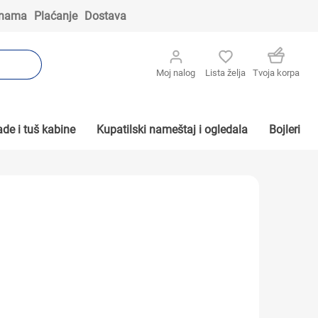
 nama
Plaćanje
Dostava
Moj nalog
Lista želja
Tvoja korpa
de i tuš kabine
Kupatilski nameštaj i ogledala
Bojleri