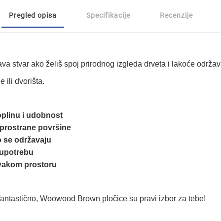
Pregled opisa
Specifikacije
Recenzije
va stvar ako želiš spoj prirodnog izgleda drveta i lakoće održa
 ili dvorišta.
oplinu i udobnost
 prostrane površine
ko se održavaju
 upotrebu
svakom prostoru
a fantastično, Woowood Brown pločice su pravi izbor za tebe!