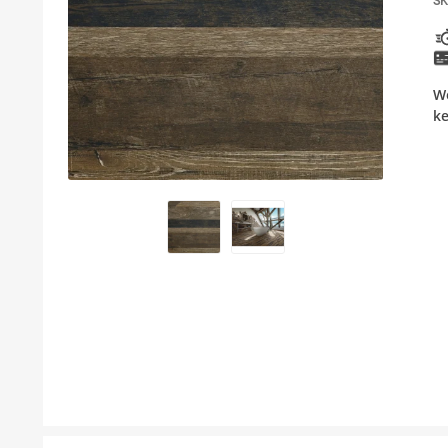
SK
KUPATILSKI NAMEŠTAJ I OGLEDALA
PODNE I ZIDNE OBLOGE
Wo
BOJLERI
k
LAJSNE ZA PLOČICE
MATERIJALI ZA KERAMIČARSKE RADOVE
ALATI ZA KERAMIKU
ODVOD VODE
GREJANJE I HLAĐENJE
KUPATILSKA GALANTERIJA
NAMEŠTAJ
SVI PROIZVODI