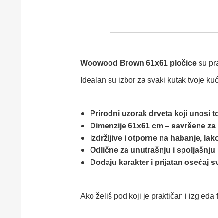
Woowood Brown 61x61 pločice
su pra
Idealan su izbor za svaki kutak tvoje kuće
Prirodni uzorak drveta koji unosi t
Dimenzije 61x61 cm – savršene za
Izdržljive i otporne na habanje, la
Odlične za unutrašnju i spoljašnju
Dodaju karakter i prijatan osećaj 
Ako želiš pod koji je praktičan i izgled