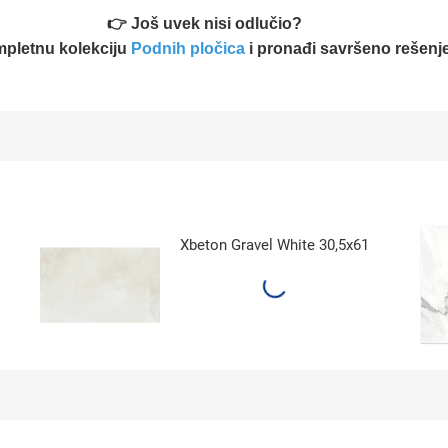
👉 Još uvek nisi odlučio?
mpletnu kolekciju
Podnih pločica
i pronađi savršeno rešenje
Xbeton Gravel White 30,5x61