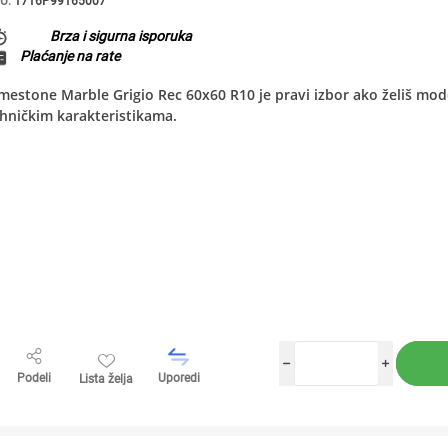
U:
1716P99165007
Brza i sigurna isporuka
Plaćanje na rate
mestone Marble Grigio Rec 60x60 R10 je pravi izbor ako želiš mod
hničkim karakteristikama.
h
i
Podeli
Uporedi
Lista želja