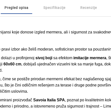
Pregled opisa
Specifikacije
Recenzije
 nijansi koje donose izgled mermera, ali i sigurnost za svakodn
 pravi izbor ako želiš moderan, sofisticiran prostor sa pouzdani
dolazi u profinjenoj
sivoj boji
sa efektom
imitacije mermera
, 
ji
60x60 cm
, dobijaš ujednačen vizuelni tok sa manje fuga, do
d.
u
, čime se postiže prirodan mermerni efekat bez naglašenog sj
ju, što je čini odličnim rešenjem za terase i druge podne površi
ličitim uslovima.
enomirani proizvođač
Savoia Italia SPA
, poznat po kvalitetnim k
oderno i prirodno, a istovremeno pruža sigurnost i trajnost – L