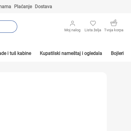
 nama
Plaćanje
Dostava
Moj nalog
Lista želja
Tvoja korpa
de i tuš kabine
Kupatilski nameštaj i ogledala
Bojleri