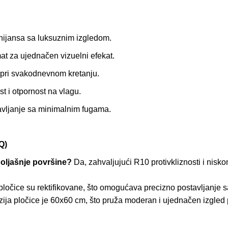
nijansa sa luksuznim izgledom.
t za ujednačen vizuelni efekat.
 pri svakodnevnom kretanju.
t i otpornost na vlagu.
vljanje sa minimalnim fugama.
Q)
poljašnje površine?
Da, zahvaljujući R10 protivkliznosti i nis
pločice su rektifikovane, što omogućava precizno postavljanje
ija pločice je 60x60 cm, što pruža moderan i ujednačen izgled