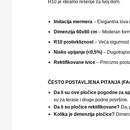
R10 je idealno rešenje za tvoj dom.
Imitacija mermera
– Elegantna siva 
Dimenzija 60x60 cm
– Moderan forma
R10 protivkliznost
– Veća sigurnost
Nisko upijanje (<0,5%)
– Dugotrajnos
Rektifikovane ivice
– Precizno posta
ČESTO POSTAVLJENA PITANJA (FA
Da li su ove pločice pogodne za s
su za terase i druge podne površine.
Da li su pločice rektifikovane?
Da, 
Kolika je dimenzija pločice?
Dimenz