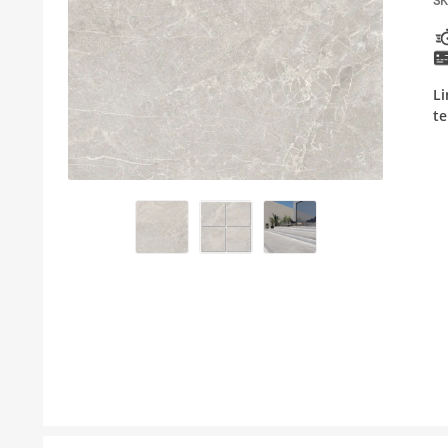
SK
KUPATILSKI NAMEŠTAJ I OGLEDALA
PODNE I ZIDNE OBLOGE
Li
BOJLERI
te
LAJSNE ZA PLOČICE
MATERIJALI ZA KERAMIČARSKE RADOVE
ALATI ZA KERAMIKU
ODVOD VODE
GREJANJE I HLAĐENJE
KUPATILSKA GALANTERIJA
NAMEŠTAJ
SVI PROIZVODI