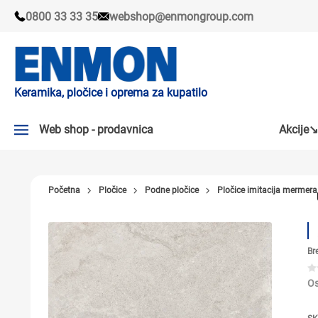
0800 33 33 35
webshop@enmongroup.com
Keramika, pločice i oprema za kupatilo
Web shop - prodavnica
Akcije↘
AKCIJE↘
Početna
Pločice
Podne pločice
Pločice imitacija mermera
PLOČICE
SLAVINE
Br
KADE I TUŠ KABINE
SANITARIJE
Os
TUŠEVI