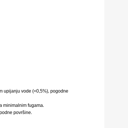
kom upijanju vode (<0,5%), pogodne
 sa minimalnim fugama.
 podne površine.