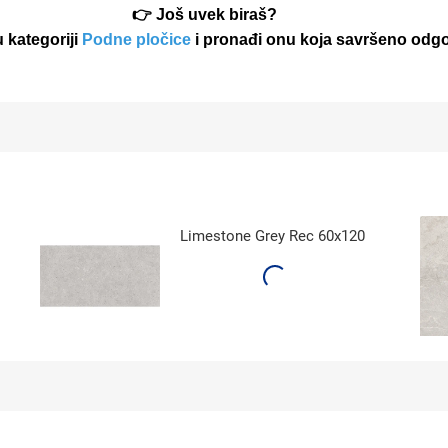
👉 Još uvek biraš?
 kategoriji
Podne pločice
i pronađi onu koja savršeno odgo
Limestone Grey Rec 60x120