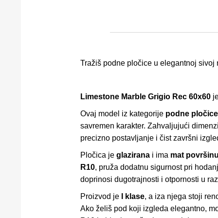
Tražiš podne pločice u elegantnoj sivoj
Limestone Marble Grigio Rec 60x60
je
Ovaj model iz kategorije
podne pločice
savremen karakter. Zahvaljujući dimenzi
precizno postavljanje i čist završni izgle
Pločica je
glazirana
i ima
mat površin
R10
, pruža dodatnu sigurnost pri hodan
doprinosi dugotrajnosti i otpornosti u raz
Proizvod je
I klase
, a iza njega stoji r
Ako želiš pod koji izgleda elegantno, m