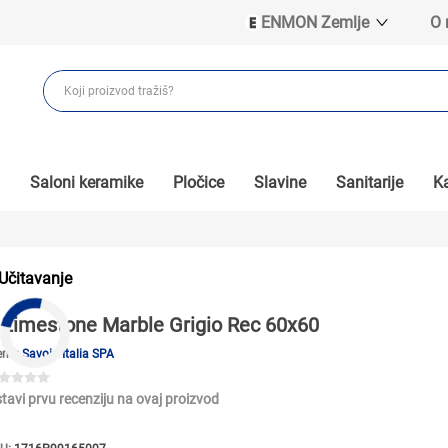
ENMON Zemlje
O
ENMON SRB
ENMON BIH
ENMON HR
ENMON MKD
Saloni keramike
Pločice
Slavine
Sanitarije
Ka
Učitavanje
Limestone Marble Grigio Rec 60x60
end:
Savoia Italia SPA
tavi prvu recenziju na ovaj proizvod