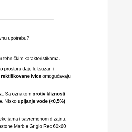
evnu upotrebu?
m tehničkim karakteristikama.
što prostoru daje luksuzan i
k
rektifikovane ivice
omogućavaju
aja. Sa oznakom
protiv kliznosti
ne. Nisko
upijanje vode (<0,5%)
olekcijama i savremenom dizajnu.
imestone Marble Grigio Rec 60x60