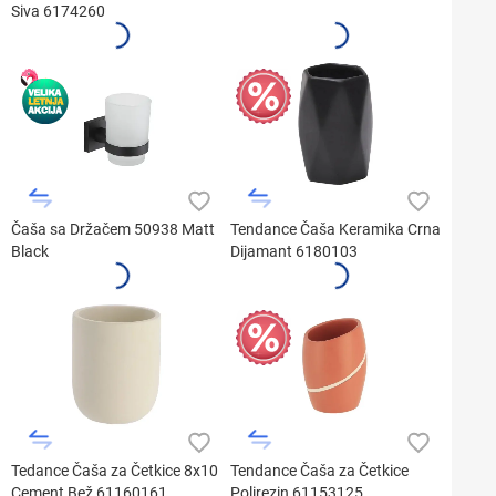
Siva 6174260
Čaša sa Držačem 50938 Matt
Tendance Čaša Keramika Crna
Black
Dijamant 6180103
Tedance Čaša za Četkice 8x10
Tendance Čaša za Četkice
Cement Bež 61160161
Polirezin 61153125