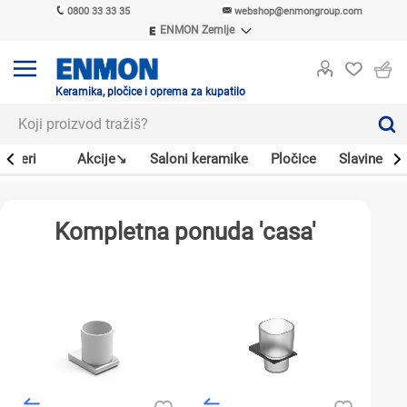
0800 33 33 35
webshop@enmongroup.com
ENMON Zemlje
ENMON SRB
ENMON BIH
ENMON HR
Keramika, pločice i oprema za kupatilo
ENMON MKD
Bojleri
Akcije↘
Saloni keramike
Pločice
Slavine
Kompletna ponuda 'casa'