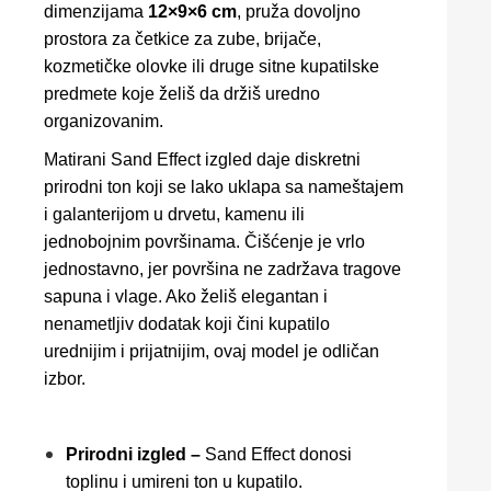
dimenzijama
12×9×6 cm
, pruža dovoljno
prostora za četkice za zube, brijače,
kozmetičke olovke ili druge sitne kupatilske
predmete koje želiš da držiš uredno
organizovanim.
Matirani Sand Effect izgled daje diskretni
prirodni ton koji se lako uklapa sa nameštajem
i galanterijom u drvetu, kamenu ili
jednobojnim površinama. Čišćenje je vrlo
jednostavno, jer površina ne zadržava tragove
sapuna i vlage. Ako želiš elegantan i
nenametljiv dodatak koji čini kupatilo
urednijim i prijatnijim, ovaj model je odličan
izbor.
Prirodni izgled –
Sand Effect donosi
toplinu i umireni ton u kupatilo.