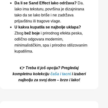
Da li se Sand Effect lako održava?
Da.
Iako ima teksturu, površina je dizajnirana
tako da se lako briše i ne zadržava
prljavštinu ili tragove vlage.
U kakva kupatila se najbolje uklapa?
Zbog
bež boje
i prirodnog efekta peska,
odlično odgovara modernim,
minimalističkim, spa i prirodno stilizovanim
kupatilima.
👉
Treba ti još opcija? Pregledaj
kompletnu kolekciju
čaša i tacni
i izaberi
najbolju za svoj dom – brzo i lako!