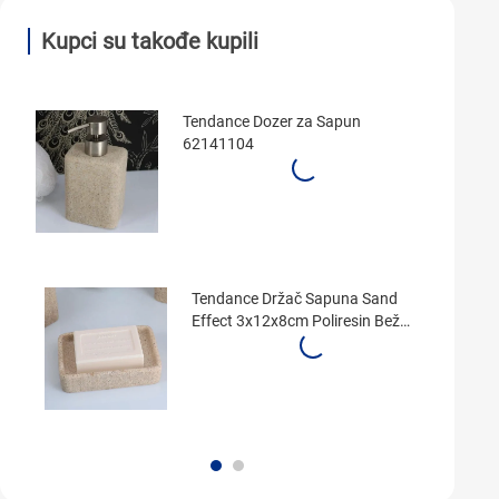
Kupci su takođe kupili
Tendance Dozer za Sapun
62141104
Tendance Držač Sapuna Sand
Effect 3x12x8cm Poliresin Bež
64141104