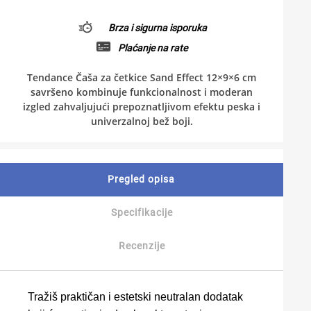
Brza i sigurna isporuka
Plaćanje na rate
Tendance Čaša za četkice Sand Effect 12×9×6 cm
savršeno kombinuje funkcionalnost i moderan
izgled zahvaljujući prepoznatljivom efektu peska i
univerzalnoj bež boji.
Pregled opisa
Specifikacije
Recenzije
Tražiš praktičan i estetski neutralan dodatak