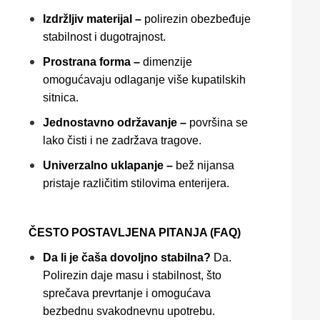
Izdržljiv materijal –
polirezin obezbeđuje
stabilnost i dugotrajnost.
Prostrana forma –
dimenzije
omogućavaju odlaganje više kupatilskih
sitnica.
Jednostavno održavanje –
površina se
lako čisti i ne zadržava tragove.
Univerzalno uklapanje –
bež nijansa
pristaje različitim stilovima enterijera.
ČESTO POSTAVLJENA PITANJA (FAQ)
Da li je čaša dovoljno stabilna?
Da.
Polirezin daje masu i stabilnost, što
sprečava prevrtanje i omogućava
bezbednu svakodnevnu upotrebu.