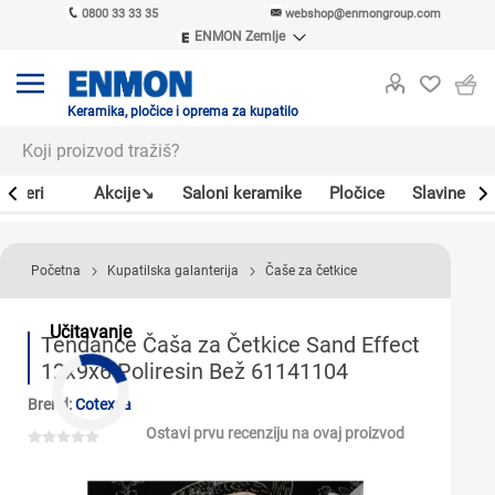
0800 33 33 35
webshop@enmongroup.com
ENMON Zemlje
ENMON SRB
ENMON BIH
ENMON HR
Keramika, pločice i oprema za kupatilo
ENMON MKD
Bojleri
Akcije↘
Saloni keramike
Pločice
Slavine
Početna
Kupatilska galanterija
Čaše za četkice
Učitavanje
Tendance Čaša za Četkice Sand Effect
12x9x6 Poliresin Bež 61141104
Brend:
Cotexsa
Ostavi prvu recenziju na ovaj proizvod