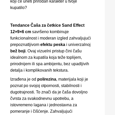
koji će uneti prirodan karakter u tvoje
kupatilo?
Tendance Čaša za četkice Sand Effect
12×9×6 cm
savršeno kombinuje
funkcionalnost i moderan izgled zahvaljujući
prepoznatljivom
efektu peska
i univerzalnoj
bež boji
. Ovaj vizuelni pristup čini čašu
idealnom za kupatila koja teže toplijem,
prirodnijem ili spa ambijentu, bez upadljivih
detalja i komplikovanih tekstura.
Izrađena je od
polirezina
, materijala koji je
poznat po svojoj otpornosti, stabilnosti i
dugotrajnosti. To znači da je čaša dovoljno
čvrsta za svakodnevnu upotrebu, a
istovremeno lagana i jednostavna za
pomeranje i čišćenje. Zahvaljujući