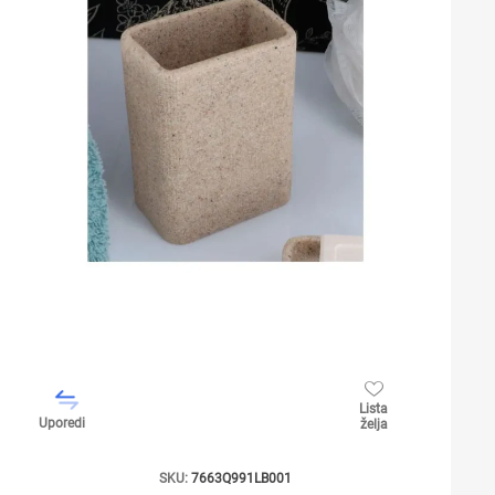
Lista
Uporedi
želja
SKU:
7663Q991LB001