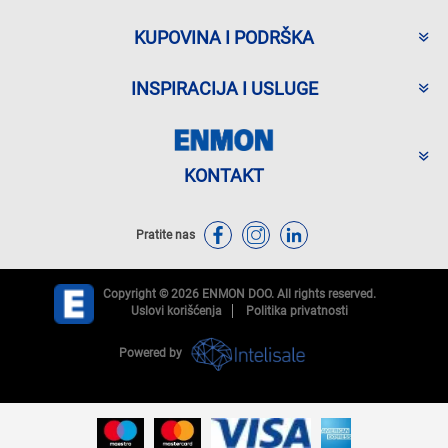
KUPOVINA I PODRŠKA
INSPIRACIJA I USLUGE
KONTAKT
Pratite nas
Copyright © 2026 ENMON DOO. All rights reserved.
Uslovi korišćenja
Politika privatnosti
Powered by