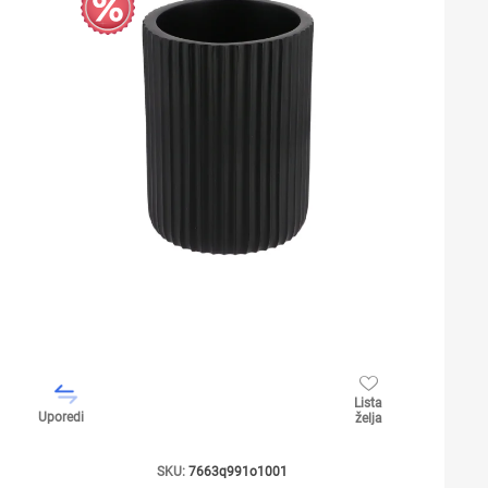
Lista
Uporedi
želja
SKU:
7663q991o1001