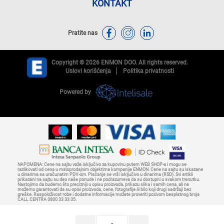
KONTAKT
Pratite nas
Copyright © 2026 ENMON DOO. All rights reserved.
Uslovi korišćenja
Politika privatnosti
Powered by
NAPOMENA: Cene na sajtu važe isključivo za kupovinu putem WEB SHOP-a i mogu se
razlikovati od cena u maloprodajnim objektima kompanije ENMON. Cene na sajtu su iskazane
u dinarima sa uračunatim PDV-om. Plaćanje se vrši isključivo u dinarima (RSD). Svi artikli
prikazani na sajtu su deo naše ponude i ne podrazumeva da su dostupni u svakom trenutku.
Nastojimo da budemo što precizniji u opisu proizvoda, prikazu slika i samih cena, ali ne
možemo garantovati da su opisi proizvoda, cene, fotografije ili bilo koji drugi sadržaji bez
greške. Raspoloživost robe i dodatne informacije možete proveriti pozivom besplatnog broja
CALL CENTRA 0800 33 33 35.