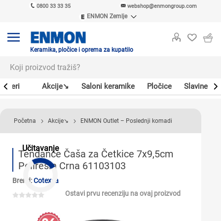
0800 33 33 35
webshop@enmongroup.com
ENMON Zemlje
ENMON SRB
ENMON BIH
ENMON HR
Keramika, pločice i oprema za kupatilo
ENMON MKD
Bojleri
Akcije↘
Saloni keramike
Pločice
Slavine
Početna
Akcije↘
ENMON Outlet – Poslednji komadi
Učitavanje
Tendance Čaša za Četkice 7x9,5cm
Poliresin Crna 61103103
Brend:
Cotexsa
Ostavi prvu recenziju na ovaj proizvod