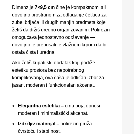
Dimenzije
7×9,5 cm
čine je kompaktnom, ali
dovoljno prostranom za odlaganje četkica za
zube, brijača ili drugih manjih predmeta koje
želiš da držiš uredno organizovanim. Polirezin
omogućava jednostavno održavanje —
dovoljno je prebrisati je vlažnom krpom da bi
ostala čista i uredna.
Ako želiš kupatilski dodatak koji podiže
estetiku prostora bez nepotrebnog
komplikovanja, ova čaša je odličan izbor za
jasan, moderan i funkcionalan akcenat.
Elegantna estetika –
crna boja donosi
moderan i minimalistički akcenat.
Izdržljiv materijal –
polirezin pruža
čvrstoću i stabilnost.