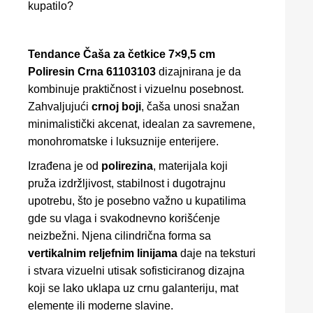
kupatilo?
Tendance Čaša za četkice 7×9,5 cm
Poliresin Crna 61103103
dizajnirana je da
kombinuje praktičnost i vizuelnu posebnost.
Zahvaljujući
crnoj boji
, čaša unosi snažan
minimalistički akcenat, idealan za savremene,
monohromatske i luksuznije enterijere.
Izrađena je od
polirezina
, materijala koji
pruža izdržljivost, stabilnost i dugotrajnu
upotrebu, što je posebno važno u kupatilima
gde su vlaga i svakodnevno korišćenje
neizbežni. Njena cilindrična forma sa
vertikalnim reljefnim linijama
daje na teksturi
i stvara vizuelni utisak sofisticiranog dizajna
koji se lako uklapa uz crnu galanteriju, mat
elemente ili moderne slavine.