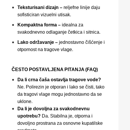
Teksturisani dizajn –
reljefne linije daju
sofisticiran vizuelni utisak.
Kompaktna forma –
idealna za
svakodnevno odlaganje četkica i sitnica.
Lako održavanje –
jednostavno čišćenje i
otpornost na tragove vlage.
ČESTO POSTAVLJENA PITANJA (FAQ)
Da li crna čaša ostavlja tragove vode?
Ne. Polirezin je otporan i lako se čisti, tako
da tragovi vlage mogu jednostavno da se
uklone.
Da li je dovoljna za svakodnevnu
upotrebu?
Da. Stabilna je, otporna i
dovoljno prostrana za osnovne kupatilske