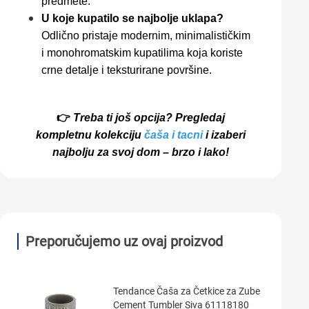
predmete.
U koje kupatilo se najbolje uklapa?
Odlično pristaje modernim, minimalističkim
i monohromatskim kupatilima koja koriste
crne detalje i teksturirane površine.
👉
Treba ti još opcija? Pregledaj
kompletnu kolekciju
čaša i tacni
i izaberi
najbolju za svoj dom – brzo i lako!
Preporučujemo uz ovaj proizvod
Tendance Čaša za Četkice za Zube
Cement Tumbler Siva 61118180