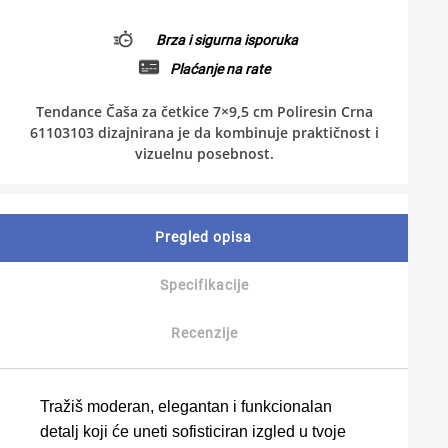
Brza i sigurna isporuka
Plaćanje na rate
Tendance Čaša za četkice 7×9,5 cm Poliresin Crna
61103103 dizajnirana je da kombinuje praktičnost i
vizuelnu posebnost.
Pregled opisa
Specifikacije
Recenzije
Tražiš moderan, elegantan i funkcionalan
detalj koji će uneti sofisticiran izgled u tvoje