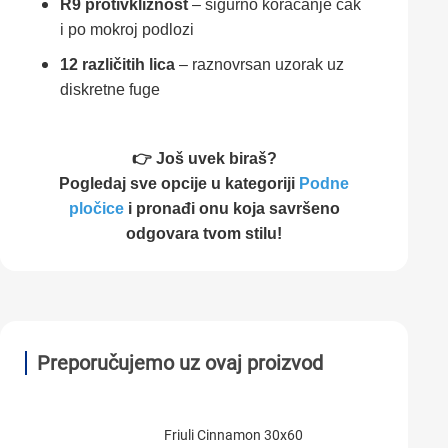
R9 protivkliznost
– sigurno koračanje čak
i po mokroj podlozi
12 različitih lica
– raznovrsan uzorak uz
diskretne fuge
👉 Još uvek biraš?
Pogledaj sve opcije u kategoriji
Podne
pločice
i pronađi onu koja savršeno
odgovara tvom stilu!
Preporučujemo uz ovaj proizvod
Friuli Cinnamon 30x60