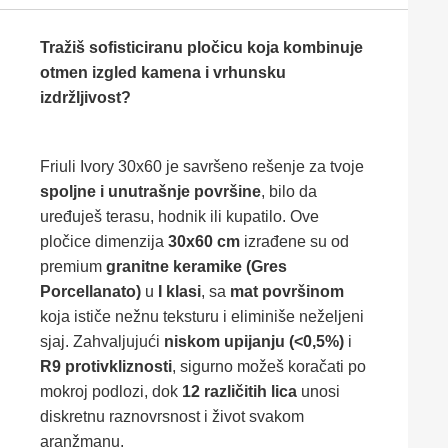
Tražiš sofisticiranu pločicu koja kombinuje
otmen izgled kamena i vrhunsku
izdržljivost?
Friuli Ivory 30x60 je savršeno rešenje za tvoje
spoljne i unutrašnje površine
, bilo da
uređuješ terasu, hodnik ili kupatilo. Ove
pločice dimenzija
30x60 cm
izrađene su od
premium
granitne keramike (Gres
Porcellanato)
u
I klasi
, sa
mat površinom
koja ističe nežnu teksturu i eliminiše neželjeni
sjaj. Zahvaljujući
niskom upijanju (<0,5%)
i
R9 protivkliznosti
, sigurno možeš koračati po
mokroj podlozi, dok
12 različitih lica
unosi
diskretnu raznovrsnost i život svakom
aranžmanu.