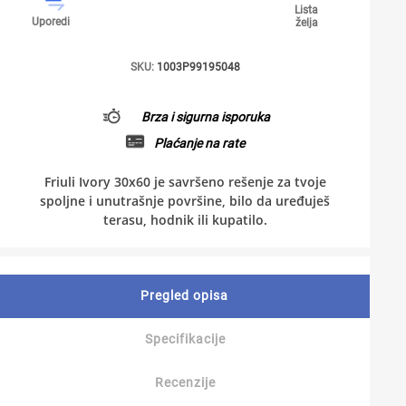
Lista
Uporedi
želja
SKU:
1003P99195048
Brza i sigurna isporuka
Plaćanje na rate
Friuli Ivory 30x60 je savršeno rešenje za tvoje
spoljne i unutrašnje površine, bilo da uređuješ
terasu, hodnik ili kupatilo.
Pregled opisa
Specifikacije
Recenzije