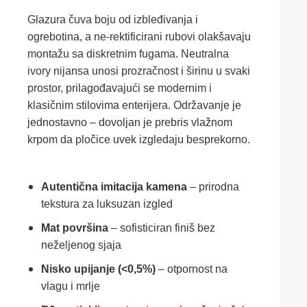
Glazura čuva boju od izbleđivanja i
ogrebotina, a ne-rektificirani rubovi olakšavaju
montažu sa diskretnim fugama. Neutralna
ivory nijansa unosi prozračnost i širinu u svaki
prostor, prilagođavajući se modernim i
klasičnim stilovima enterijera. Održavanje je
jednostavno – dovoljan je prebris vlažnom
krpom da pločice uvek izgledaju besprekorno.
Autentična imitacija kamena
– prirodna
tekstura za luksuzan izgled
Mat površina
– sofisticiran finiš bez
neželjenog sjaja
Nisko upijanje (<0,5%)
– otpornost na
vlagu i mrlje