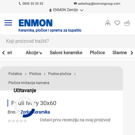
0800 33 33 35
webshop@enmongroup.com
ENMON Zemlje
ENMON SRB
ENMON BIH
ENMON HR
Keramika, pločice i oprema za kupatilo
ENMON MKD
Bojleri
Akcije↘
Saloni keramike
Pločice
Slavine
Početna
Pločice
Podne pločice
Pločice imitacija kamena
Učitavanje
Friuli Ivory 30x60
Brend:
Zorka Keramika
Ostavi prvu recenziju na ovaj proizvod