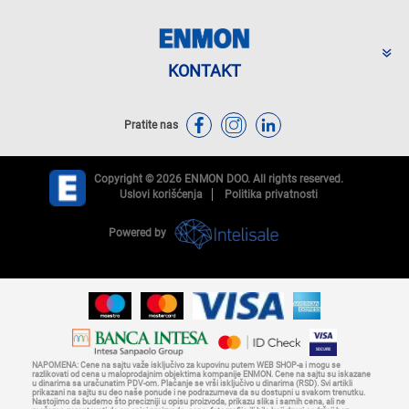
KONTAKT
Pratite nas
Copyright © 2026 ENMON DOO. All rights reserved.
Uslovi korišćenja
Politika privatnosti
Powered by
NAPOMENA: Cene na sajtu važe isključivo za kupovinu putem WEB SHOP-a i mogu se
razlikovati od cena u maloprodajnim objektima kompanije ENMON. Cene na sajtu su iskazane
u dinarima sa uračunatim PDV-om. Plaćanje se vrši isključivo u dinarima (RSD). Svi artikli
prikazani na sajtu su deo naše ponude i ne podrazumeva da su dostupni u svakom trenutku.
Nastojimo da budemo što precizniji u opisu proizvoda, prikazu slika i samih cena, ali ne