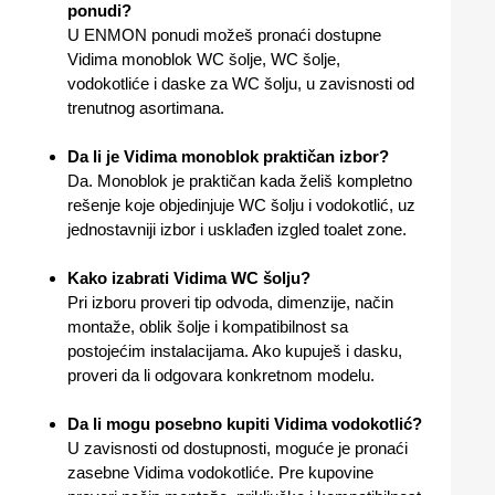
ponudi?
U ENMON ponudi možeš pronaći dostupne
Vidima monoblok WC šolje, WC šolje,
vodokotliće i daske za WC šolju, u zavisnosti od
trenutnog asortimana.
Da li je Vidima monoblok praktičan izbor?
Da. Monoblok je praktičan kada želiš kompletno
rešenje koje objedinjuje WC šolju i vodokotlić, uz
jednostavniji izbor i usklađen izgled toalet zone.
Kako izabrati Vidima WC šolju?
Pri izboru proveri tip odvoda, dimenzije, način
montaže, oblik šolje i kompatibilnost sa
postojećim instalacijama. Ako kupuješ i dasku,
proveri da li odgovara konkretnom modelu.
Da li mogu posebno kupiti Vidima vodokotlić?
U zavisnosti od dostupnosti, moguće je pronaći
zasebne Vidima vodokotliće. Pre kupovine