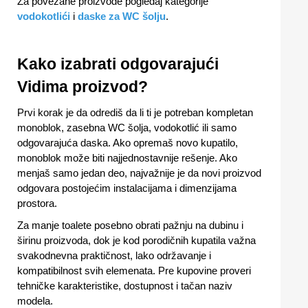
Za povezane proizvode pogledaj kategorije
vodokotlići
i
daske za WC šolju
.
Kako izabrati odgovarajući
Vidima proizvod?
Prvi korak je da odrediš da li ti je potreban kompletan
monoblok, zasebna WC šolja, vodokotlić ili samo
odgovarajuća daska. Ako opremaš novo kupatilo,
monoblok može biti najjednostavnije rešenje. Ako
menjaš samo jedan deo, najvažnije je da novi proizvod
odgovara postojećim instalacijama i dimenzijama
prostora.
Za manje toalete posebno obrati pažnju na dubinu i
širinu proizvoda, dok je kod porodičnih kupatila važna
svakodnevna praktičnost, lako održavanje i
kompatibilnost svih elemenata. Pre kupovine proveri
tehničke karakteristike, dostupnost i tačan naziv
modela.