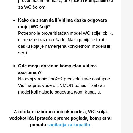
proveri način montaže, priključke i kompatibilnost
sa WC šoljom.
Kako da znam da li Vidima daska odgovara
mojoj WC šolji?
Potrebno je proveriti tačan model WC šolje, oblik,
dimenzije i razmak šarki. Najsigurnije je birati
dasku koja je namenjena konkretnom modelu ili
seriji.
Gde mogu da vidim kompletan Vidima
asortiman?
Na ovoj stranici možeš pregledati sve dostupne
Vidima proizvode u ENMON ponudi i izabrati
model koji najbolje odgovara tvom kupatilu.
Za dodatni izbor monoblok modela, WC šolja,
vodokotlića i prateće opreme pogledaj kompletnu
ponudu
sanitarija za kupatilo
.