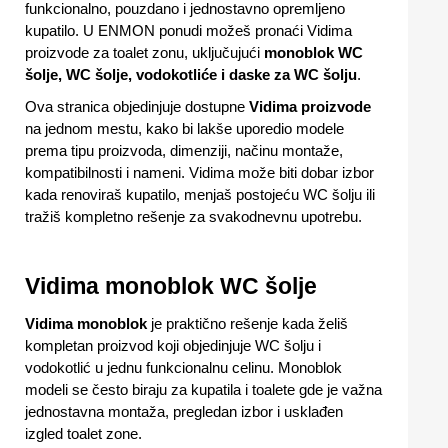
funkcionalno, pouzdano i jednostavno opremljeno
kupatilo. U ENMON ponudi možeš pronaći Vidima
proizvode za toalet zonu, uključujući
monoblok WC
šolje, WC šolje, vodokotliće i daske za WC šolju
.
Ova stranica objedinjuje dostupne
Vidima proizvode
na jednom mestu, kako bi lakše uporedio modele
prema tipu proizvoda, dimenziji, načinu montaže,
kompatibilnosti i nameni. Vidima može biti dobar izbor
kada renoviraš kupatilo, menjaš postojeću WC šolju ili
tražiš kompletno rešenje za svakodnevnu upotrebu.
Vidima monoblok WC šolje
Vidima monoblok
je praktično rešenje kada želiš
kompletan proizvod koji objedinjuje WC šolju i
vodokotlić u jednu funkcionalnu celinu. Monoblok
modeli se često biraju za kupatila i toalete gde je važna
jednostavna montaža, pregledan izbor i usklađen
izgled toalet zone.