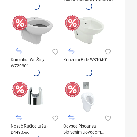
Konzolna Wc Šolja
Konzolni Bide W810401
W720301
Nosač Ručice tuša -
Odysee Pisoar sa
B4493AA
Skrivenim Dovodom