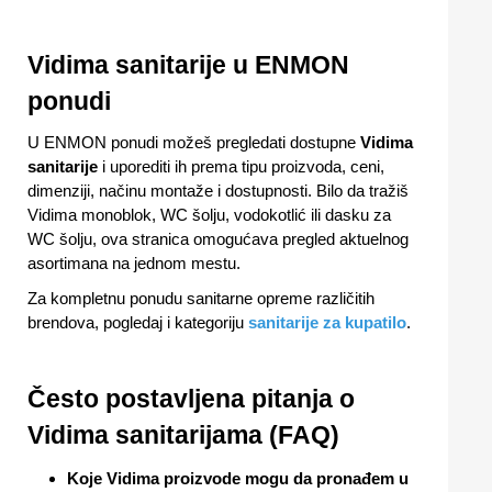
Vidima sanitarije u ENMON
ponudi
U ENMON ponudi možeš pregledati dostupne
Vidima
sanitarije
i uporediti ih prema tipu proizvoda, ceni,
dimenziji, načinu montaže i dostupnosti. Bilo da tražiš
Vidima monoblok, WC šolju, vodokotlić ili dasku za
WC šolju, ova stranica omogućava pregled aktuelnog
asortimana na jednom mestu.
Za kompletnu ponudu sanitarne opreme različitih
brendova, pogledaj i kategoriju
sanitarije za kupatilo
.
Često postavljena pitanja o
Vidima sanitarijama (FAQ)
Koje Vidima proizvode mogu da pronađem u