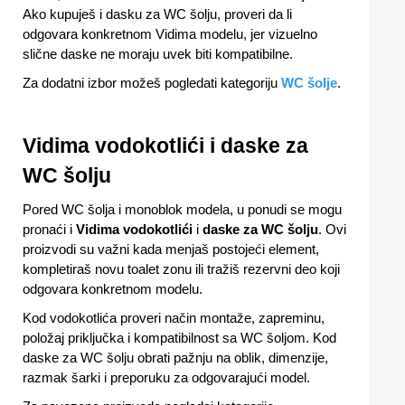
Ako kupuješ i dasku za WC šolju, proveri da li
odgovara konkretnom Vidima modelu, jer vizuelno
slične daske ne moraju uvek biti kompatibilne.
Za dodatni izbor možeš pogledati kategoriju
WC šolje
.
Vidima vodokotlići i daske za
WC šolju
Pored WC šolja i monoblok modela, u ponudi se mogu
pronaći i
Vidima vodokotlići
i
daske za WC šolju
. Ovi
proizvodi su važni kada menjaš postojeći element,
kompletiraš novu toalet zonu ili tražiš rezervni deo koji
odgovara konkretnom modelu.
Kod vodokotlića proveri način montaže, zapreminu,
položaj priključka i kompatibilnost sa WC šoljom. Kod
daske za WC šolju obrati pažnju na oblik, dimenzije,
razmak šarki i preporuku za odgovarajući model.