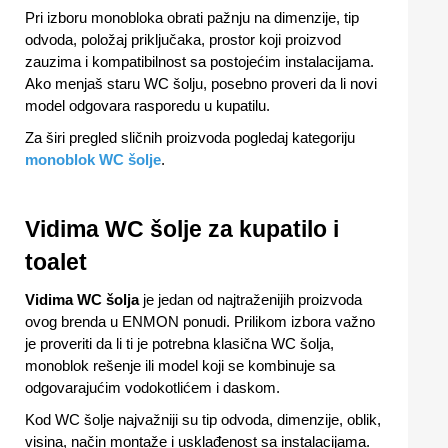
Pri izboru monobloka obrati pažnju na dimenzije, tip
odvoda, položaj priključaka, prostor koji proizvod
zauzima i kompatibilnost sa postojećim instalacijama.
Ako menjaš staru WC šolju, posebno proveri da li novi
model odgovara rasporedu u kupatilu.
Za širi pregled sličnih proizvoda pogledaj kategoriju
monoblok WC šolje
.
Vidima WC šolje za kupatilo i
toalet
Vidima WC šolja
je jedan od najtraženijih proizvoda
ovog brenda u ENMON ponudi. Prilikom izbora važno
je proveriti da li ti je potrebna klasična WC šolja,
monoblok rešenje ili model koji se kombinuje sa
odgovarajućim vodokotlićem i daskom.
Kod WC šolje najvažniji su tip odvoda, dimenzije, oblik,
visina, način montaže i usklađenost sa instalacijama.