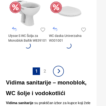
Ulysse S WC Šolja za
WC daska Univerzalna
Monoblok Baltik W839101
W301001
1
2
Vidima sanitarije – monoblok,
WC šolje i vodokotlići
Vidima sanitarije
su praktičan izbor za kupce koji žele