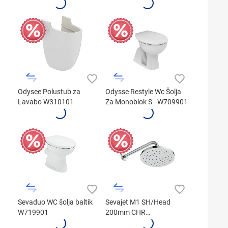
W390101
Odysee Polustub za
Odysse Restyle Wc Šolja
Lavabo W310101
Za Monoblok S - W709901
Sevaduo WC šolja baltik
Sevajet M1 SH/Head
W719901
200mm CHR
Wall/ARM300 B9369AA