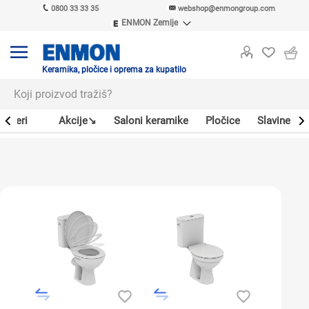
0800 33 33 35
webshop@enmongroup.com
ENMON Zemlje
ENMON SRB
ENMON BIH
ENMON HR
Keramika, pločice i oprema za kupatilo
ENMON MKD
Bojleri
Akcije↘
Saloni keramike
Pločice
Slavine