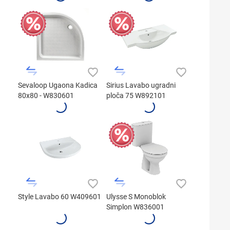
Sevaloop Ugaona Kadica
Sirius Lavabo ugradni
80x80 - W830601
ploča 75 W892101
Style Lavabo 60 W409601
Ulysse S Monoblok
Simplon W836001