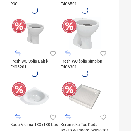
R90
E406501
Fresh WC Šolja Baltik
Fresh WC šolja simplon
E406201
E406301
Kada Vidima 130x130 Lux
Keramička Tuš Kada
90x90 W830001 W830701