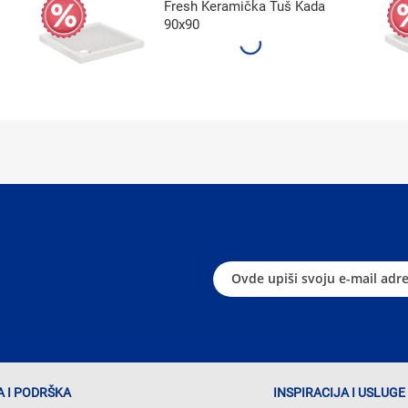
Fresh Keramička Tuš Kada
90x90
 I PODRŠKA
INSPIRACIJA I USLUGE