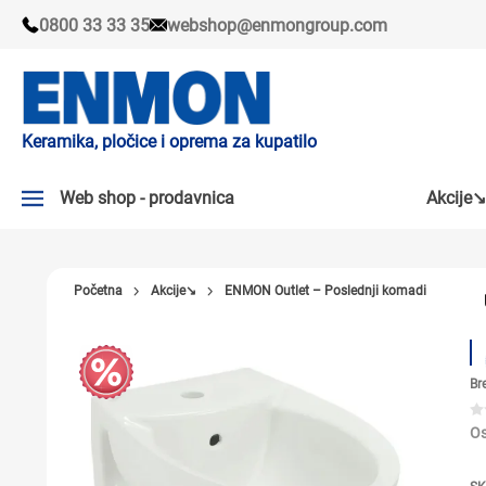
0800 33 33 35
webshop@enmongroup.com
Keramika, pločice i oprema za kupatilo
Web shop - prodavnica
Akcije↘
AKCIJE↘
Početna
Akcije↘
ENMON Outlet – Poslednji komadi
PLOČICE
SLAVINE
Br
KADE I TUŠ KABINE
SANITARIJE
Os
TUŠEVI