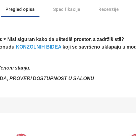
Pregled opisa
Specifikacije
Recenzije
👉 Nisi siguran kako da uštediš prostor, a zadržiš stil?
 ponudu
KONZOLNIH BIDEA
koji se savršeno uklapaju u mod
đenom stanju.
DA, PROVERI DOSTUPNOST U SALONU