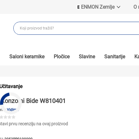
ENMON Zemlje
O
ENMON SRB
ENMON BIH
ENMON HR
ENMON MKD
Saloni keramike
Pločice
Slavine
Sanitarije
Ka
Učitavanje
Konzolni Bide W810401
end:
Vidima
tavi prvu recenziju na ovaj proizvod