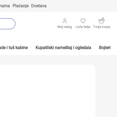
 nama
Plaćanje
Dostava
Moj nalog
Lista želja
Tvoja korpa
de i tuš kabine
Kupatilski nameštaj i ogledala
Bojleri