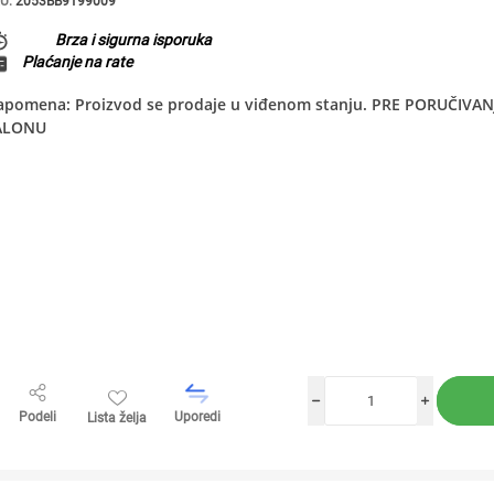
U:
2053BB9199009
Brza i sigurna isporuka
Plaćanje na rate
apomena: Proizvod se prodaje u viđenom stanju. PRE PORUČIV
ALONU
h
i
Podeli
Uporedi
Lista želja