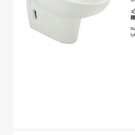
SK
KUPATILSKI NAMEŠTAJ I OGLEDALA
PODNE I ZIDNE OBLOGE
N
BOJLERI
S
LAJSNE ZA PLOČICE
MATERIJALI ZA KERAMIČARSKE RADOVE
ALATI ZA KERAMIKU
ODVOD VODE
GREJANJE I HLAĐENJE
KUPATILSKA GALANTERIJA
NAMEŠTAJ
SVI PROIZVODI