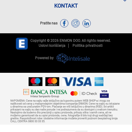
KONTAKT
Pratite nas
Copyright © 2026 ENMON DOO. All rights reserved.
Uslovi korišćenja
Politika privatnosti
Powered by
NAPOMENA: Cene na sajtu važe isključivo za kupovinu putem WEB SHOP-a i mogu se
razlikovati od cena u maloprodajnim objektima kompanije ENMON. Cene na sajtu su iskazane
u dinarima sa uračunatim PDV-om. Plaćanje se vrši isključivo u dinarima (RSD). Svi artikli
prikazani na sajtu su deo naše ponude i ne podrazumeva da su dostupni u svakom trenutku.
Nastojimo da budemo što precizniji u opisu proizvoda, prikazu slika i samih cena, ali ne
možemo garantovati da su opisi proizvoda, cene, fotografije ili bilo koji drugi sadržaji bez
greške. Raspoloživost robe i dodatne informacije možete proveriti pozivom besplatnog broja
CALL CENTRA 0800 33 33 35.