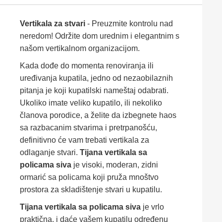
Vertikala za stvari
- Preuzmite kontrolu nad
neredom! Održite dom urednim i elegantnim s
našom vertikalnom organizacijom.
Kada dođe do momenta renoviranja ili
uređivanja kupatila, jedno od nezaobilaznih
pitanja je koji kupatilski nameštaj odabrati.
Ukoliko imate veliko kupatilo, ili nekoliko
članova porodice, a želite da izbegnete haos
sa razbacanim stvarima i pretrpanošću,
definitivno će vam trebati vertikala za
odlaganje stvari.
Tijana vertikala sa
policama siva
je visoki, moderan, zidni
ormarić sa policama koji pruža mnoštvo
prostora za skladištenje stvari u kupatilu.
Tijana vertikala sa policama siva
je vrlo
praktična, i daće vašem kupatilu određenu