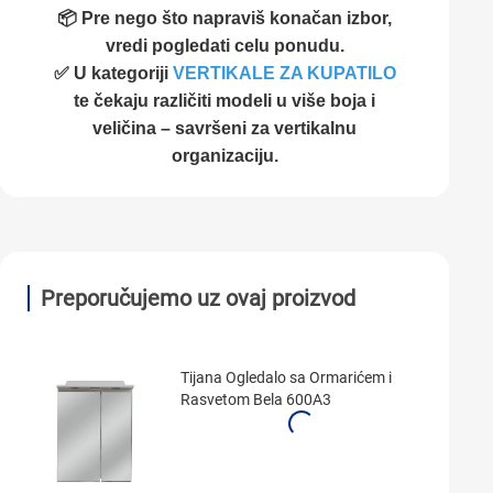
📦 Pre nego što napraviš konačan izbor,
vredi pogledati celu ponudu.
✅ U kategoriji
VERTIKALE ZA KUPATILO
te čekaju različiti modeli u više boja i
veličina – savršeni za vertikalnu
organizaciju.
Preporučujemo uz ovaj proizvod
Tijana Ogledalo sa Ormarićem i
Rasvetom Bela 600A3