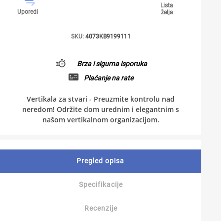
Lista
Uporedi
želja
SKU:
4073KB9199111
Brza i sigurna isporuka
Plaćanje na rate
Vertikala za stvari - Preuzmite kontrolu nad
neredom! Održite dom urednim i elegantnim s
našom vertikalnom organizacijom.
Pregled opisa
Specifikacije
Recenzije