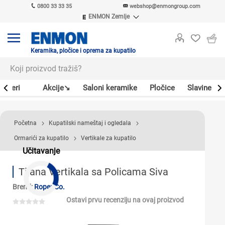
0800 33 33 35
webshop@enmongroup.com
ENMON Zemlje
ENMON SRB
ENMON BIH
ENMON HR
Keramika, pločice i oprema za kupatilo
ENMON MKD
Bojleri
Akcije↘
Saloni keramike
Pločice
Slavine
Početna
Kupatilski nameštaj i ogledala
Ormarići za kupatilo
Vertikale za kupatilo
Učitavanje
Tijana Vertikala sa Policama Siva
Brend:
Roper Co.
Ostavi prvu recenziju na ovaj proizvod