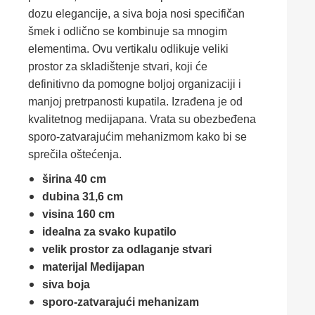
dozu elegancije, a siva boja nosi specifičan
šmek i odlično se kombinuje sa mnogim
elementima. Ovu vertikalu odlikuje veliki
prostor za skladištenje stvari, koji će
definitivno da pomogne boljoj organizaciji i
manjoj pretrpanosti kupatila. Izrađena je od
kvalitetnog medijapana. Vrata su obezbeđena
sporo-zatvarajućim mehanizmom kako bi se
sprečila oštećenja.
širina 40 cm
dubina 31,6 cm
visina 160 cm
idealna za svako kupatilo
velik prostor za odlaganje stvari
materijal Medijapan
siva boja
sporo-zatvarajući mehanizam