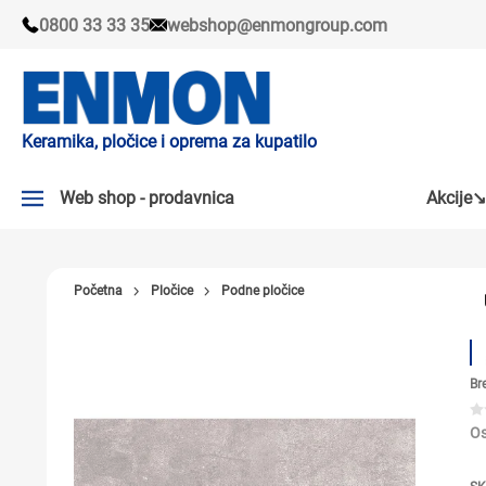
0800 33 33 35
webshop@enmongroup.com
Keramika, pločice i oprema za kupatilo
Web shop - prodavnica
Akcije↘
AKCIJE↘
Početna
Pločice
Podne pločice
PLOČICE
SLAVINE
Br
KADE I TUŠ KABINE
SANITARIJE
Os
TUŠEVI