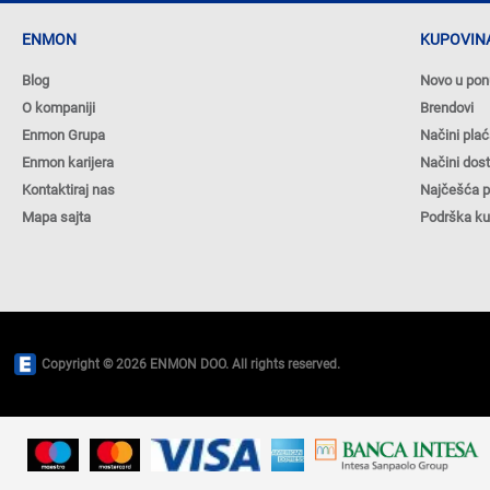
ENMON
KUPOVINA
Blog
Novo u pon
O kompaniji
Brendovi
Enmon Grupa
Načini plać
Enmon karijera
Načini dos
Kontaktiraj nas
Najčešća p
Mapa sajta
Podrška k
Copyright © 2026 ENMON DOO. All rights reserved.