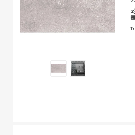
SK
KUPATILSKI NAMEŠTAJ I OGLEDALA
PODNE I ZIDNE OBLOGE
Tr
BOJLERI
LAJSNE ZA PLOČICE
MATERIJALI ZA KERAMIČARSKE RADOVE
ALATI ZA KERAMIKU
ODVOD VODE
GREJANJE I HLAĐENJE
KUPATILSKA GALANTERIJA
NAMEŠTAJ
SVI PROIZVODI