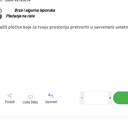
U:
1089P99195014
Brza i sigurna isporuka
Plaćanje na rate
ažiš pločice koje će tvoju prostoriju pretvoriti u savremeni umetn
h
i
Podeli
Uporedi
Lista želja