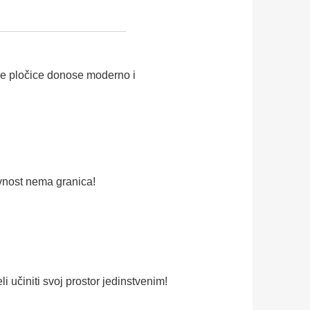
 Ove pločice donose moderno i
vnost nema granica!
 učiniti svoj prostor jedinstvenim!