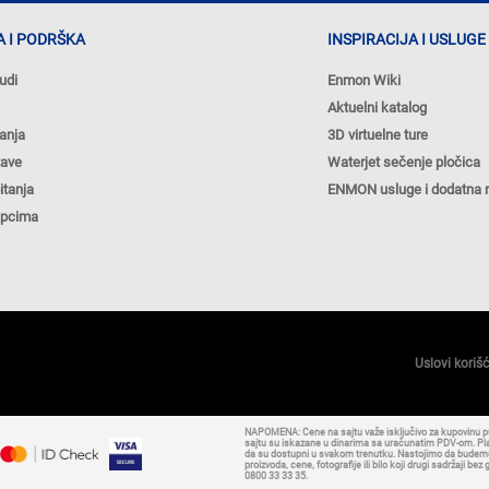
 I PODRŠKA
INSPIRACIJA I USLUGE
udi
Enmon Wiki
Aktuelni katalog
anja
3D virtuelne ture
tave
Waterjet sečenje pločica
itanja
ENMON usluge i dodatna 
upcima
Uslovi koriš
NAPOMENA: Cene na sajtu važe isključivo za kupovinu 
sajtu su iskazane u dinarima sa uračunatim PDV-om. Plaća
da su dostupni u svakom trenutku. Nastojimo da budemo š
proizvoda, cene, fotografije ili bilo koji drugi sadržaji
0800 33 33 35.