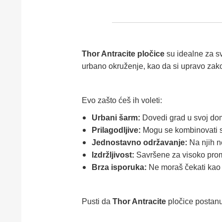
Thor Antracite pločice
su idealne za sv
urbano okruženje, kao da si upravo zak
Evo zašto ćeš ih voleti:
Urbani šarm:
Dovedi grad u svoj dom
Prilagodljive:
Mogu se kombinovati sa
Jednostavno održavanje:
Na njih ne
Izdržljivost:
Savršene za visoko prome
Brza isporuka:
Ne moraš čekati kao na
Pusti da
Thor Antracite
pločice postanu