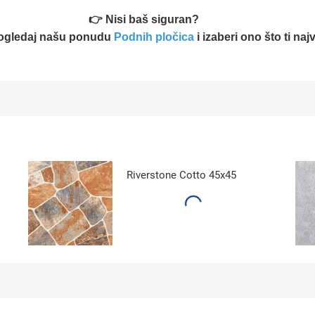
👉 Nisi baš siguran?
ogledaj našu ponudu
Podnih pločica
i izaberi ono što ti na
Riverstone Cotto 45x45