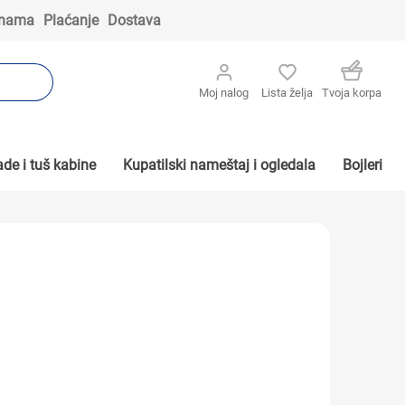
 nama
Plaćanje
Dostava
Moj nalog
Lista želja
Tvoja korpa
de i tuš kabine
Kupatilski nameštaj i ogledala
Bojleri