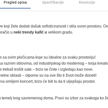
Pregled opisa
Specifikacije
Recenzije
e koji žele dodati dašak sofisticiranosti i stila svom prostoru.
oračio u
neki trendy kafić u
velikom gradu.
 sa ovim pločicama koje su idealne za svaku prostoriju!
 raznim stilovima, od industrijskog do modernog – tvoja kreati
 trebaš trošiti sate – brzo se čiste i izgledaju kao nove.
tne oblasti – otporne su na sve što ti život može doneti!
 omiljeni koncert, brzo će biti tu da ti uljepšaju prostor.
 temelj tvog savremenog doma. Pravi su izbor za svakoga ko želi