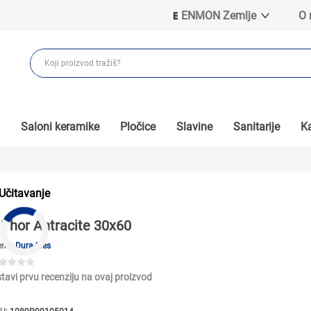
ENMON Zemlje
O
ENMON SRB
ENMON BIH
ENMON HR
ENMON MKD
Saloni keramike
Pločice
Slavine
Sanitarije
Ka
Učitavanje
Thor Antracite 30x60
end:
Dura-tiles
tavi prvu recenziju na ovaj proizvod