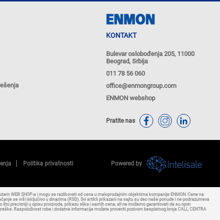
KONTAKT
Bulevar oslobođenja 205, 11000
Beograd, Srbija
011 78 56 060
rešenja
office@enmongroup.com
ENMON webshop
Pratite nas
ćenja
Politika privatnosti
Powered by
putem WEB SHOP-a i mogu se razlikovati od cena u maloprodajnim objektima kompanije ENMON. Cene na
nje se vrši isključivo u dinarima (RSD). Svi artikli prikazani na sajtu su deo naše ponude i ne podrazumeva
to precizniji u opisu proizvoda, prikazu slika i samih cena, ali ne možemo garantovati da su opisi
 bez greške. Raspoloživost robe i dodatne informacije možete proveriti pozivom besplatnog broja CALL CENTRA