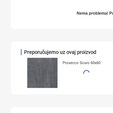
Nema problema! P
Preporučujemo uz ovaj proizvod
60
Prosecco Scuro 60x60