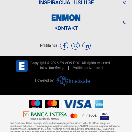
INSPIRACIJA I USLUGE
KONTAKT
Pratite nas
Copyright © 2026 ENMON DOO. All rights reserved.
Uslovi korišćenja
Politika privatnosti
Powered by
NAPOMENA: Cene na sajtu važe isključivo za kupovinu putem WEB SHOP-a i mogu se
razlikovati od cena u maloprodajnim objektima kompanije ENMON. Cene na sajtu su iskazane
u dinarima sa uračunatim PDV-om. Plaćanje se vrši isključivo u dinarima (RSD). Svi artikli
prikazani na sajtu su deo naše ponude i ne podrazumeva da su dostupni u svakom trenutku.