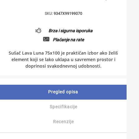
SKU:
9347X99199070
Brza i sigurna isporuka
Plaćanje na rate
Sušač Lava Luna 75x100 je praktičan izbor ako želiš
element koji se lako uklapa u savremen prostor i
doprinosi svakodnevnoj udobnosti.
Pregled opisa
Specifikacije
Recenzije