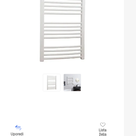
Lista
Uporedi
želja