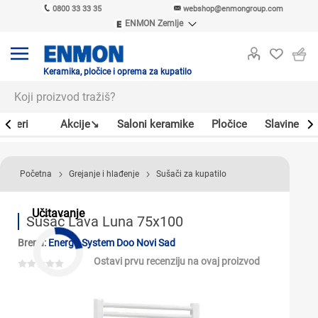
0800 33 33 35
webshop@enmongroup.com
ENMON Zemlje
ENMON SRB
ENMON BIH
ENMON HR
Keramika, pločice i oprema za kupatilo
ENMON MKD
Bojleri
Akcije↘
Saloni keramike
Pločice
Slavine
Početna
Grejanje i hlađenje
Sušači za kupatilo
Učitavanje
Sušač Lava Luna 75x100
Brend:
Energo System Doo Novi Sad
Ostavi prvu recenziju na ovaj proizvod