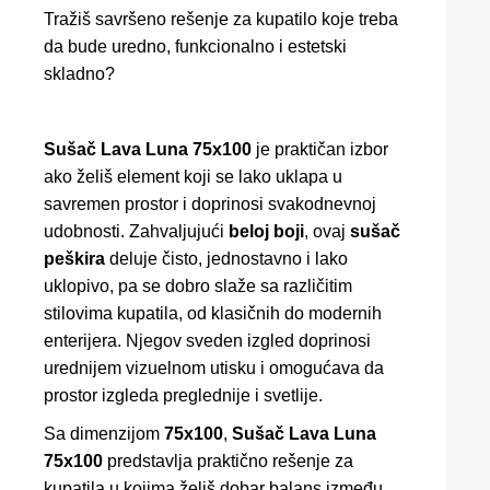
Tražiš savršeno rešenje za kupatilo koje treba
da bude uredno, funkcionalno i estetski
skladno?
Sušač Lava Luna 75x100
je praktičan izbor
ako želiš element koji se lako uklapa u
savremen prostor i doprinosi svakodnevnoj
udobnosti. Zahvaljujući
beloj boji
, ovaj
sušač
peškira
deluje čisto, jednostavno i lako
uklopivo, pa se dobro slaže sa različitim
stilovima kupatila, od klasičnih do modernih
enterijera. Njegov sveden izgled doprinosi
urednijem vizuelnom utisku i omogućava da
prostor izgleda preglednije i svetlije.
Sa dimenzijom
75x100
,
Sušač Lava Luna
75x100
predstavlja praktično rešenje za
kupatila u kojima želiš dobar balans između