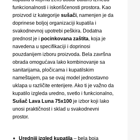
funkcionalnosti i iskorišćenosti prostora. Kao
proizvod iz kategorije
sušači
, namenjen je da
doprinese boljoj organizaciji kupatila i
svakodnevnoj upotrebi peškira. Dodatna
prednost je i
pocinkovana zaštita
, koja je
navedena u specifikaciji i doprinosi
pouzdanijem izboru proizvoda. Bela završna
obrada omogućava lako kombinovanje sa
sanitarijama, pločicama i kupatilskim
nameštajem, pa se ovaj model jednostavno
uklapa u različite enterijere. Ako ti je važno da
kupatilo izgleda uredno, svetlo i funkcionalno,
Sušač Lava Luna 75x100
je izbor koji lako
unosi praktičnost i sklad u svakodnevni
prostor.
Uredniji izgled kupatila
– bela boja