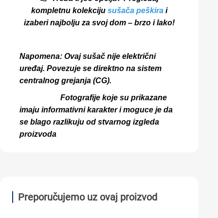
kompletnu kolekciju
sušača peškira
i
izaberi najbolju za svoj dom – brzo i lako!
Napomena: Ovaj sušač nije električni
uređaj. Povezuje se direktno na sistem
centralnog grejanja (CG).
Fotografije koje su prikazane
imaju informativni karakter i moguce je da
se blago razlikuju od stvarnog izgleda
proizvoda
Preporučujemo uz ovaj proizvod