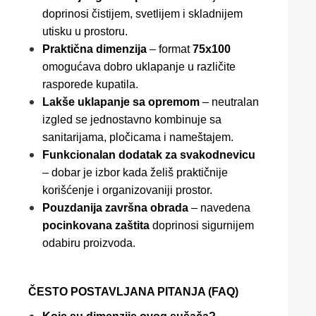
doprinosi čistijem, svetlijem i skladnijem
utisku u prostoru.
Praktična dimenzija
– format
75x100
omogućava dobro uklapanje u različite
rasporede kupatila.
Lakše uklapanje sa opremom
– neutralan
izgled se jednostavno kombinuje sa
sanitarijama, pločicama i nameštajem.
Funkcionalan dodatak za svakodnevicu
– dobar je izbor kada želiš praktičnije
korišćenje i organizovaniji prostor.
Pouzdanija završna obrada
– navedena
pocinkovana zaštita
doprinosi sigurnijem
odabiru proizvoda.
ČESTO POSTAVLJANA PITANJA (FAQ)