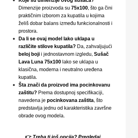
Koje su dimenzije ovog sušača?
Dimenzije proizvoda su
75x100
, što ga čini
praktičnim izborom za kupatila u kojima
želiš dobar balans između funkcionalnosti i
prostora.
Da li se ovaj model lako uklapa u
različite stilove kupatila?
Da, zahvaljujući
beloj boji
i jednostavnom izgledu,
Sušač
Lava Luna 75x100
lako se uklapa u
klasična, moderna i neutralno uređena
kupatila.
Šta znači da proizvod ima pocinkovanu
zaštitu?
Prema dostupnoj specifikaciji,
navedena je
pocinkovana zaštita
, što
predstavlja jednu od karakteristika završne
obrade ovog modela.
👉
Treba ti još opcija? Pregledaj