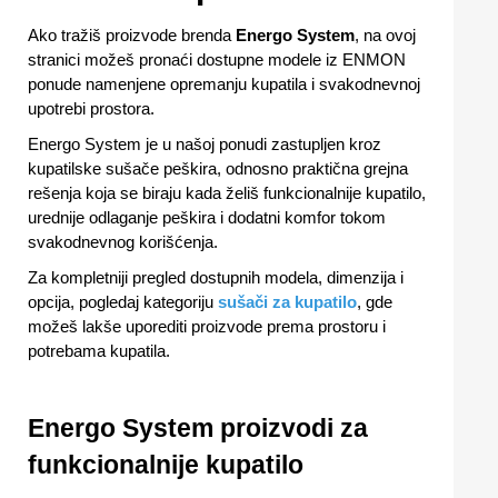
Ako tražiš proizvode brenda
Energo System
, na ovoj
stranici možeš pronaći dostupne modele iz ENMON
ponude namenjene opremanju kupatila i svakodnevnoj
upotrebi prostora.
Energo System je u našoj ponudi zastupljen kroz
kupatilske sušače peškira, odnosno praktična grejna
rešenja koja se biraju kada želiš funkcionalnije kupatilo,
urednije odlaganje peškira i dodatni komfor tokom
svakodnevnog korišćenja.
Za kompletniji pregled dostupnih modela, dimenzija i
opcija, pogledaj kategoriju
sušači za kupatilo
, gde
možeš lakše uporediti proizvode prema prostoru i
potrebama kupatila.
Energo System proizvodi za
funkcionalnije kupatilo