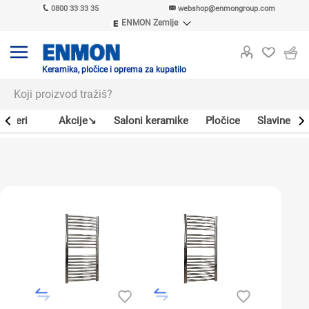
0800 33 33 35
webshop@enmongroup.com
ENMON Zemlje
ENMON SRB
ENMON BIH
ENMON HR
Keramika, pločice i oprema za kupatilo
ENMON MKD
Bojleri
Akcije↘
Saloni keramike
Pločice
Slavine