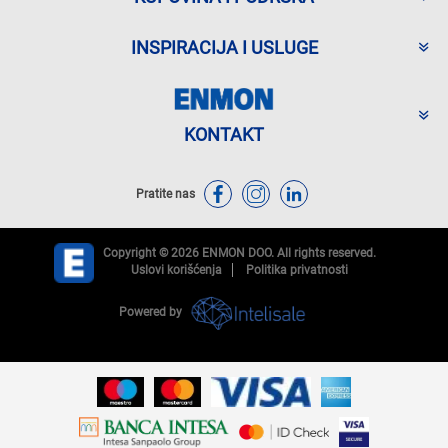
INSPIRACIJA I USLUGE
KONTAKT
Pratite nas
Copyright © 2026 ENMON DOO. All rights reserved.
Uslovi korišćenja
Politika privatnosti
Powered by