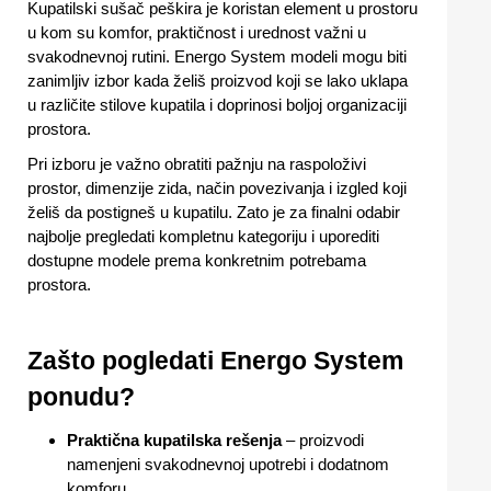
Kupatilski sušač peškira je koristan element u prostoru
u kom su komfor, praktičnost i urednost važni u
svakodnevnoj rutini. Energo System modeli mogu biti
zanimljiv izbor kada želiš proizvod koji se lako uklapa
u različite stilove kupatila i doprinosi boljoj organizaciji
prostora.
Pri izboru je važno obratiti pažnju na raspoloživi
prostor, dimenzije zida, način povezivanja i izgled koji
želiš da postigneš u kupatilu. Zato je za finalni odabir
najbolje pregledati kompletnu kategoriju i uporediti
dostupne modele prema konkretnim potrebama
prostora.
Zašto pogledati Energo System
ponudu?
Praktična kupatilska rešenja
– proizvodi
namenjeni svakodnevnoj upotrebi i dodatnom
komforu