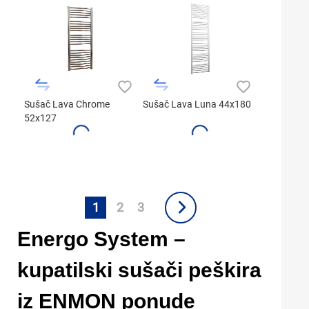
Sušač Lava Chrome
Sušač Lava Luna 44x180
52x127
1
2
3
Energo System –
kupatilski sušači peškira
iz ENMON ponude