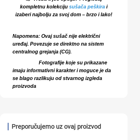
kompletnu kolekciju
sušača peškira
i
izaberi najbolju za svoj dom – brzo i lako!
Napomena: Ovaj sušač nije električni
uređaj. Povezuje se direktno na sistem
centralnog grejanja (CG).
Fotografije koje su prikazane
imaju informativni karakter i moguce je da
se blago razlikuju od stvarnog izgleda
proizvoda
Preporučujemo uz ovaj proizvod