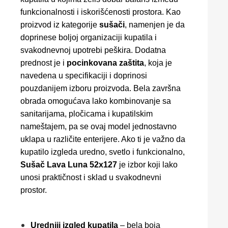
funkcionalnosti i iskorišćenosti prostora. Kao
proizvod iz kategorije
sušači
, namenjen je da
doprinese boljoj organizaciji kupatila i
svakodnevnoj upotrebi peškira. Dodatna
prednost je i
pocinkovana zaštita
, koja je
navedena u specifikaciji i doprinosi
pouzdanijem izboru proizvoda. Bela završna
obrada omogućava lako kombinovanje sa
sanitarijama, pločicama i kupatilskim
nameštajem, pa se ovaj model jednostavno
uklapa u različite enterijere. Ako ti je važno da
kupatilo izgleda uredno, svetlo i funkcionalno,
Sušač Lava Luna 52x127
je izbor koji lako
unosi praktičnost i sklad u svakodnevni
prostor.
Uredniji izgled kupatila
– bela boja