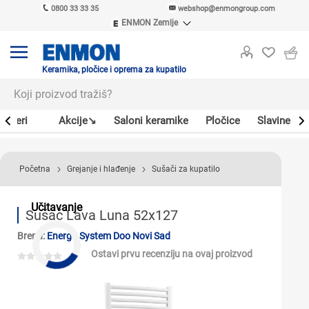
0800 33 33 35
webshop@enmongroup.com
ENMON Zemlje
ENMON SRB
ENMON BIH
ENMON HR
Keramika, pločice i oprema za kupatilo
ENMON MKD
Bojleri
Akcije↘
Saloni keramike
Pločice
Slavine
Početna
Grejanje i hlađenje
Sušači za kupatilo
Učitavanje
Sušač Lava Luna 52x127
Brend:
Energo System Doo Novi Sad
Ostavi prvu recenziju na ovaj proizvod