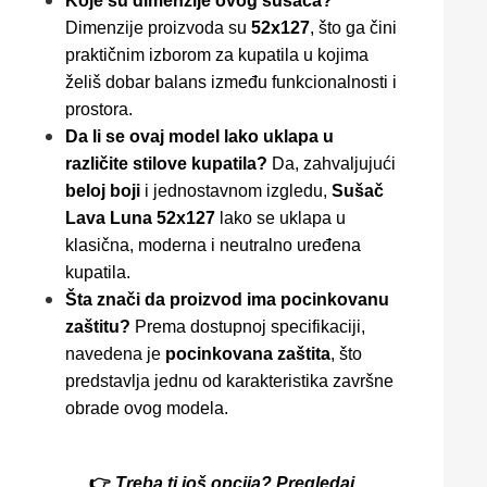
Koje su dimenzije ovog sušača?
Dimenzije proizvoda su
52x127
, što ga čini
praktičnim izborom za kupatila u kojima
želiš dobar balans između funkcionalnosti i
prostora.
Da li se ovaj model lako uklapa u
različite stilove kupatila?
Da, zahvaljujući
beloj boji
i jednostavnom izgledu,
Sušač
Lava Luna 52x127
lako se uklapa u
klasična, moderna i neutralno uređena
kupatila.
Šta znači da proizvod ima pocinkovanu
zaštitu?
Prema dostupnoj specifikaciji,
navedena je
pocinkovana zaštita
, što
predstavlja jednu od karakteristika završne
obrade ovog modela.
👉
Treba ti još opcija? Pregledaj