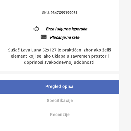
SKU:
9347X99199061
Brza i sigurna isporuka
Plaćanje na rate
Sušač Lava Luna 52x127 je praktičan izbor ako želiš
element koji se lako uklapa u savremen prostor i
doprinosi svakodnevnoj udobnosti.
Pregled opisa
Specifikacije
Recenzije