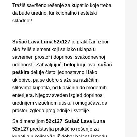
Tražiš savršeno rešenje za kupatilo koje treba
da bude uredno, funkcionalno i estetski
skladno?
Sušač Lava Luna 52x127
je praktičan izbor
ako želiš element koji se lako uklapa u
savremen prostor i doprinosi svakodnevnoj
udobnosti. Zahvaljujući
beloj boji
, ovaj
sušač
peškira
deluje čisto, jednostavno i lako
uklopivo, pa se dobro slaže sa različitim
stilovima kupatila, od klasičnih do modernih
enterijera. Njegov sveden izgled doprinosi
urednijem vizuelnom utisku i omogućava da
prostor izgleda preglednije i svetlije.
Sa dimenzijom
52x127
,
Sušač Lava Luna
52x127
predstavlja praktično rešenje za
kupatila u kojima želiš dobar balans između