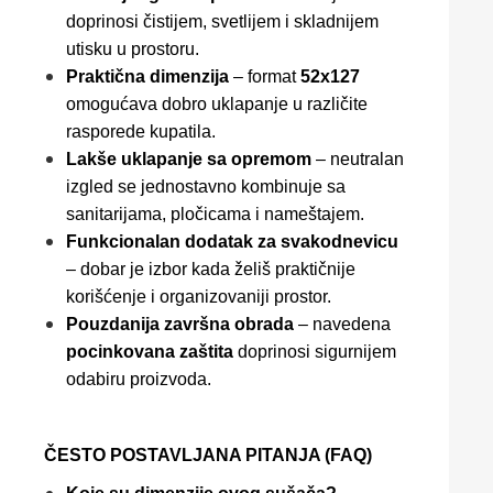
doprinosi čistijem, svetlijem i skladnijem
utisku u prostoru.
Praktična dimenzija
– format
52x127
omogućava dobro uklapanje u različite
rasporede kupatila.
Lakše uklapanje sa opremom
– neutralan
izgled se jednostavno kombinuje sa
sanitarijama, pločicama i nameštajem.
Funkcionalan dodatak za svakodnevicu
– dobar je izbor kada želiš praktičnije
korišćenje i organizovaniji prostor.
Pouzdanija završna obrada
– navedena
pocinkovana zaštita
doprinosi sigurnijem
odabiru proizvoda.
ČESTO POSTAVLJANA PITANJA (FAQ)