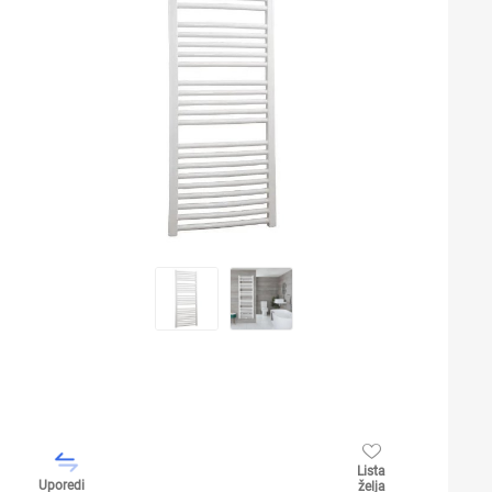
Lista
Uporedi
želja