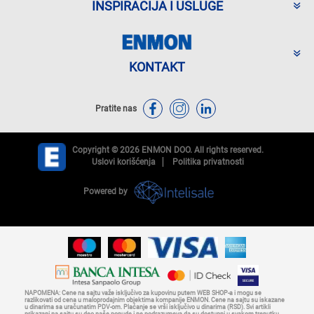
INSPIRACIJA I USLUGE
KONTAKT
Pratite nas
Copyright © 2026 ENMON DOO. All rights reserved.
Uslovi korišćenja
Politika privatnosti
Powered by
NAPOMENA: Cene na sajtu važe isključivo za kupovinu putem WEB SHOP-a i mogu se
razlikovati od cena u maloprodajnim objektima kompanije ENMON. Cene na sajtu su iskazane
u dinarima sa uračunatim PDV-om. Plaćanje se vrši isključivo u dinarima (RSD). Svi artikli
prikazani na sajtu su deo naše ponude i ne podrazumeva da su dostupni u svakom trenutku.