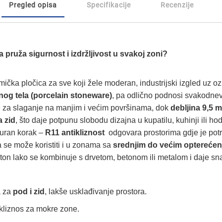
Pregled opisa
Specifikacije
Recenzije
a pruža sigurnost i izdržljivost u svakoj zoni?
mička pločica za sve koji žele moderan, industrijski izgled uz o
og tela (porcelain stoneware)
, pa odlično podnosi svakodnev
je za slaganje na manjim i većim površinama, dok
debljina 9,5 
a zid
, što daje potpunu slobodu dizajna u kupatilu, kuhinji ili ho
iguran korak –
R11 antikliznost
odgovara prostorima gdje je potre
a se može koristiti i u zonama sa
srednjim do većim optereće
ton lako se kombinuje s drvetom, betonom ili metalom i daje snaž
 za
pod i zid
, lakše usklađivanje prostora.
kliznos za mokre zone.