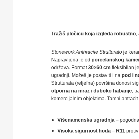
Tražiš pločicu koja izgleda robustno, 
Stonework Anthracite Strutturato
je kera
Napravljena je od
porcelanskog kamen
održava. Format
30×60 cm
fleksibilan 
ugradnji. Možeš je postaviti i na
pod i n
Strutturata (reljefna) površina donosi s
otporna na mraz
i
duboko habanje
, p
komercijalnim objektima. Tamni antracit 
Višenamenska ugradnja
– pogodna
Visoka sigurnost hoda
–
R11
protiv