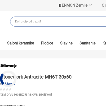
ENMON Zemlje
O
ENMON SRB
ENMON BIH
ENMON HR
ENMON MKD
Saloni keramike
Pločice
Slavine
Sanitarije
Ka
Učitavanje
Stonework Antracite MH6T 30x60
end:
Marazzi
tavi prvu recenziju na ovaj proizvod