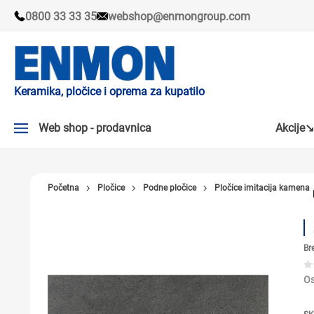
0800 33 33 35
webshop@enmongroup.com
Keramika, pločice i oprema za kupatilo
Web shop - prodavnica
Akcije↘
AKCIJE↘
Početna
Pločice
Podne pločice
Pločice imitacija kamena
PLOČICE
SLAVINE
Br
KADE I TUŠ KABINE
SANITARIJE
Os
TUŠEVI