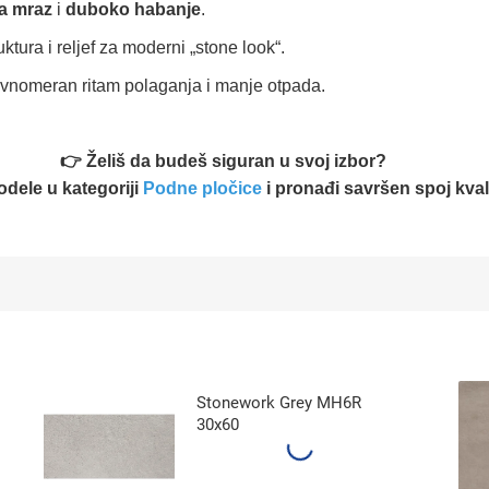
a mraz
i
duboko habanje
.
uktura i reljef za moderni „stone look“.
vnomeran ritam polaganja i manje otpada.
👉 Želiš da budeš siguran u svoj izbor?
dele u kategoriji
Podne pločice
i pronađi savršen spoj kvalit
Stonework Grey MH6R
30x60