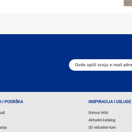
 I PODRŠKA
INSPIRACIJA I USLUGE
udi
Enmon Wiki
Aktuelni katalog
anja
3D virtuelne ture