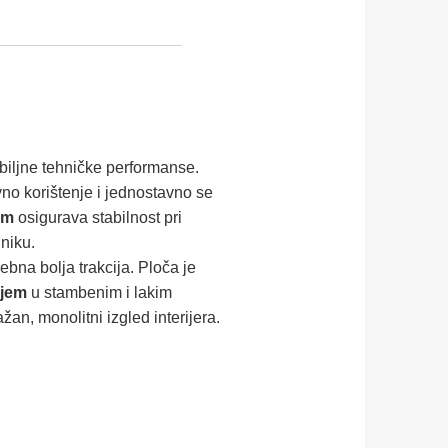
zbiljne tehničke performanse.
no korištenje i jednostavno se
mm
osigurava stabilnost pri
dniku.
bna bolja trakcija. Ploča je
njem
u stambenim i lakim
an, monolitni izgled interijera.