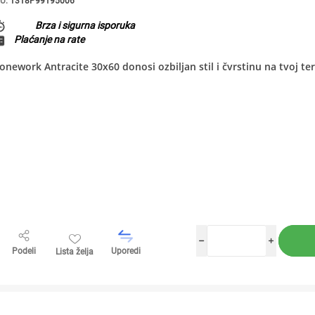
U:
1318P99195006
Brza i sigurna isporuka
Plaćanje na rate
onework Antracite 30x60 donosi ozbiljan stil i čvrstinu na tvoj te
h
i
Podeli
Uporedi
Lista želja