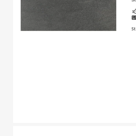
SK
KUPATILSKI NAMEŠTAJ I OGLEDALA
PODNE I ZIDNE OBLOGE
St
BOJLERI
LAJSNE ZA PLOČICE
MATERIJALI ZA KERAMIČARSKE RADOVE
ALATI ZA KERAMIKU
ODVOD VODE
GREJANJE I HLAĐENJE
KUPATILSKA GALANTERIJA
NAMEŠTAJ
SVI PROIZVODI