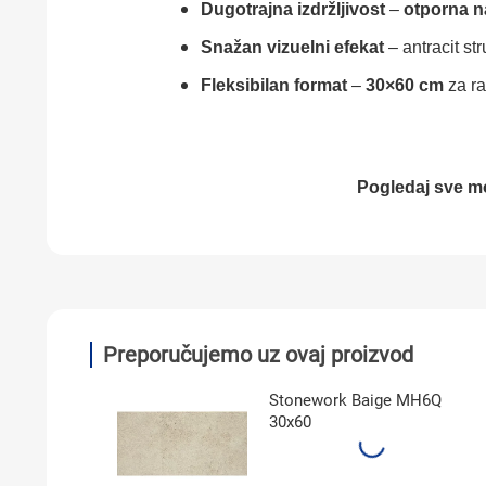
Dugotrajna izdržljivost
–
otporna n
Snažan vizuelni efekat
– antracit str
Fleksibilan format
–
30×60 cm
za ra
Pogledaj sve mo
Preporučujemo uz ovaj proizvod
Stonework Baige MH6Q
30x60