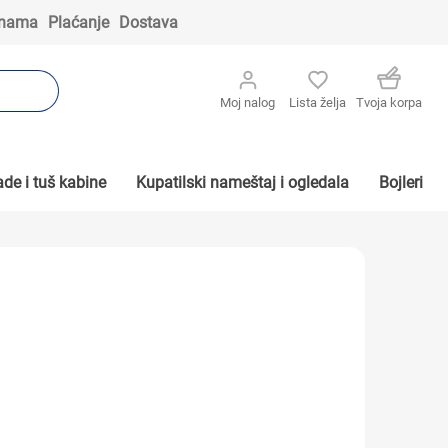
 nama
Plaćanje
Dostava
Moj nalog
Lista želja
Tvoja korpa
de i tuš kabine
Kupatilski nameštaj i ogledala
Bojleri