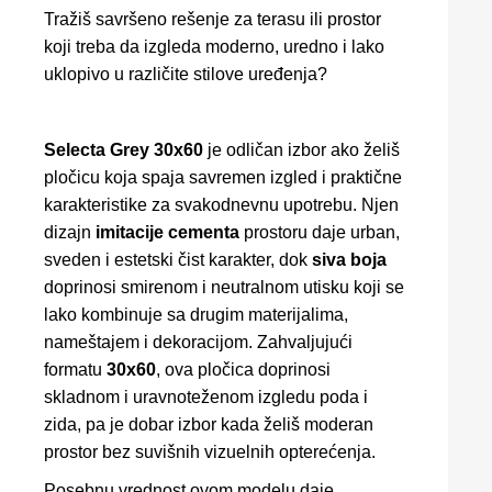
Tražiš savršeno rešenje za terasu ili prostor
koji treba da izgleda moderno, uredno i lako
uklopivo u različite stilove uređenja?
Selecta Grey 30x60
je odličan izbor ako želiš
pločicu koja spaja savremen izgled i praktične
karakteristike za svakodnevnu upotrebu. Njen
dizajn
imitacije cementa
prostoru daje urban,
sveden i estetski čist karakter, dok
siva boja
doprinosi smirenom i neutralnom utisku koji se
lako kombinuje sa drugim materijalima,
nameštajem i dekoracijom. Zahvaljujući
formatu
30x60
, ova pločica doprinosi
skladnom i uravnoteženom izgledu poda i
zida, pa je dobar izbor kada želiš moderan
prostor bez suvišnih vizuelnih opterećenja.
Posebnu vrednost ovom modelu daje