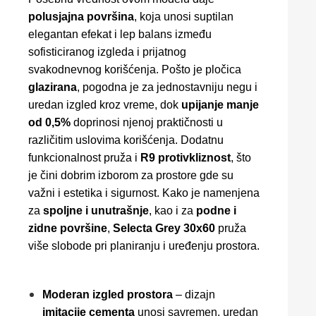
polusjajna površina
, koja unosi suptilan
elegantan efekat i lep balans između
sofisticiranog izgleda i prijatnog
svakodnevnog korišćenja. Pošto je pločica
glazirana
, pogodna je za jednostavniju negu i
uredan izgled kroz vreme, dok
upijanje manje
od 0,5%
doprinosi njenoj praktičnosti u
različitim uslovima korišćenja. Dodatnu
funkcionalnost pruža i
R9 protivkliznost
, što
je čini dobrim izborom za prostore gde su
važni i estetika i sigurnost. Kako je namenjena
za
spoljne i unutrašnje
, kao i za
podne i
zidne površine
,
Selecta Grey 30x60
pruža
više slobode pri planiranju i uređenju prostora.
Moderan izgled prostora
– dizajn
imitacije cementa
unosi savremen, uredan