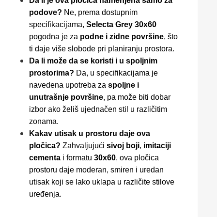
Da li je ova pločica namenjena samo za
podove?
Ne, prema dostupnim
specifikacijama,
Selecta Grey 30x60
pogodna je za
podne i zidne površine
, što
ti daje više slobode pri planiranju prostora.
Da li može da se koristi i u spoljnim
prostorima?
Da, u specifikacijama je
navedena upotreba za
spoljne i
unutrašnje površine
, pa može biti dobar
izbor ako želiš ujednačen stil u različitim
zonama.
Kakav utisak u prostoru daje ova
pločica?
Zahvaljujući
sivoj boji
,
imitaciji
cementa
i formatu
30x60
, ova pločica
prostoru daje moderan, smiren i uredan
utisak koji se lako uklapa u različite stilove
uređenja.