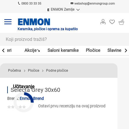
0800 33 33 35
webshop@enmongroup.com
ENMON Zemlje
ENMON SRB
ENMON BIH
ENMON HR
Keramika, pločice i oprema za kupatilo
ENMON MKD
Bojleri
Akcije↘
Saloni keramike
Pločice
Slavine
Početna
Pločice
Podne pločice
Učitavanje
Selecta Grey 30x60
Brend:
Enmon Brend
Ostavi prvu recenziju na ovaj proizvod