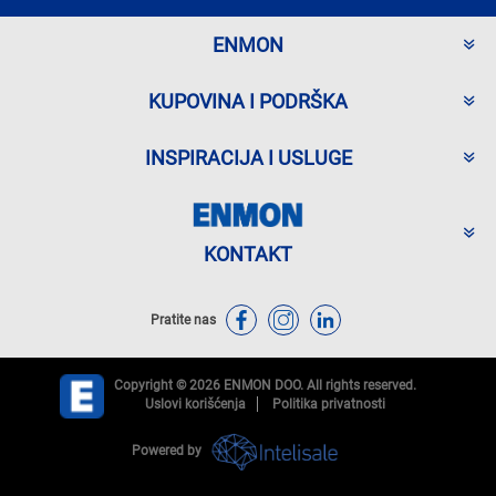
ENMON
KUPOVINA I PODRŠKA
INSPIRACIJA I USLUGE
KONTAKT
Pratite nas
Copyright © 2026 ENMON DOO. All rights reserved.
Uslovi korišćenja
Politika privatnosti
Powered by