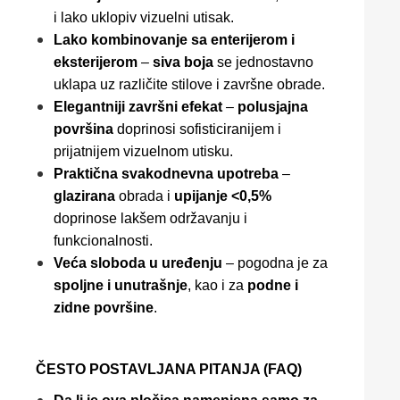
i lako uklopiv vizuelni utisak.
Lako kombinovanje sa enterijerom i
eksterijerom
–
siva boja
se jednostavno
uklapa uz različite stilove i završne obrade.
Elegantniji završni efekat
–
polusjajna
površina
doprinosi sofisticiranijem i
prijatnijem vizuelnom utisku.
Praktična svakodnevna upotreba
–
glazirana
obrada i
upijanje <0,5%
doprinose lakšem održavanju i
funkcionalnosti.
Veća sloboda u uređenju
– pogodna je za
spoljne i unutrašnje
, kao i za
podne i
zidne površine
.
ČESTO POSTAVLJANA PITANJA (FAQ)