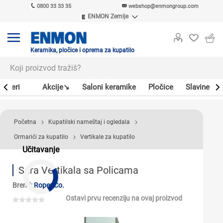
0800 33 33 35
webshop@enmongroup.com
ENMON Zemlje
ENMON SRB
ENMON BIH
ENMON HR
Keramika, pločice i oprema za kupatilo
ENMON MKD
Bojleri
Akcije↘
Saloni keramike
Pločice
Slavine
Početna
Kupatilski nameštaj i ogledala
Ormarići za kupatilo
Vertikale za kupatilo
Učitavanje
Sara Vertikala sa Policama
Brend:
Roper Co.
Ostavi prvu recenziju na ovaj proizvod