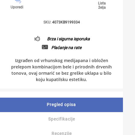
Lista
Uporedi
želja
SKU:
4073KB9199334
Brza i sigurna isporuka
Plaćanje na rate
Izgrađen od vrhunskog medijapana i obložen
prelepom kombinacijom bele i prirodnih drvenih
tonova, ovaj ormarić se bez greške uklapa u bilo
koju kupatilsku estetiku.
Pregled opisa
Specifikacije
Recenzije