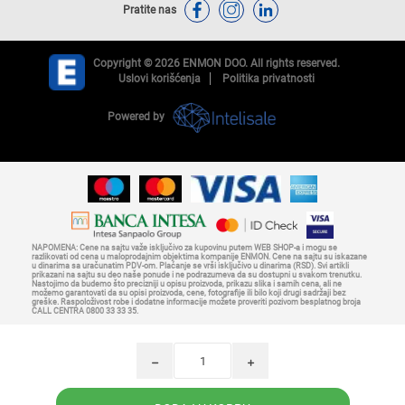
Pratite nas
Copyright © 2026 ENMON DOO. All rights reserved.
Uslovi korišćenja
Politika privatnosti
Powered by
NAPOMENA: Cene na sajtu važe isključivo za kupovinu putem WEB SHOP-a i mogu se
razlikovati od cena u maloprodajnim objektima kompanije ENMON. Cene na sajtu su iskazane
u dinarima sa uračunatim PDV-om. Plaćanje se vrši isključivo u dinarima (RSD). Svi artikli
prikazani na sajtu su deo naše ponude i ne podrazumeva da su dostupni u svakom trenutku.
Nastojimo da budemo što precizniji u opisu proizvoda, prikazu slika i samih cena, ali ne
možemo garantovati da su opisi proizvoda, cene, fotografije ili bilo koji drugi sadržaji bez
greške. Raspoloživost robe i dodatne informacije možete proveriti pozivom besplatnog broja
CALL CENTRA 0800 33 33 35.
h
i