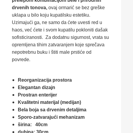
prelepom kombinacijom bele i prirodnih
drvenih tonova,
ovaj ormarić se bez greške
uklapa u bilo koju kupatilsku estetiku.
Uzimajući ga, ne samo da ćete uvesti red u
haos, već ćete i svom kupatilu pokloniti dašak
sofisticiranosti. Za dodatnu sigurnost, vrata su
opremljena tihim zatvaranjem koje sprečava
nepotrebnu buku i štiti male prstiće od
povrede.
Reorganizacija prostora
Elegantan dizajn
Prostran enterijer
Kvalitetni materijal (medijan)
Bela boja sa drvenim detaljima
Sporo-zatvarajući mehanizam
širina: 40cm
dubina: 30cm