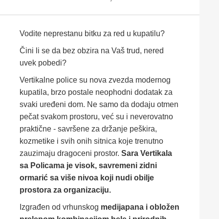
Vodite neprestanu bitku za red u kupatilu?
Čini li se da bez obzira na Vaš trud, nered
uvek pobedi?
Vertikalne police su nova zvezda modernog
kupatila, brzo postale neophodni dodatak za
svaki uređeni dom. Ne samo da dodaju otmen
pečat svakom prostoru, već su i neverovatno
praktične - savršene za držanje peškira,
kozmetike i svih onih sitnica koje trenutno
zauzimaju dragoceni prostor.
Sara Vertikala
sa Policama je visok, savremeni zidni
ormarić sa više nivoa koji nudi obilje
prostora za organizaciju.
Izgrađen od vrhunskog
medijapana i obložen