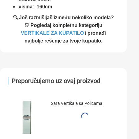
visina: 160cm
🔍 Još razmišljaš između nekoliko modela?
🛒 Pogledaj kompletnu kategoriju
VERTIKALE ZA KUPATILO
i pronađi
najbolje rešenje za tvoje kupatilo.
Preporučujemo uz ovaj proizvod
Sara Vertikala sa Policama