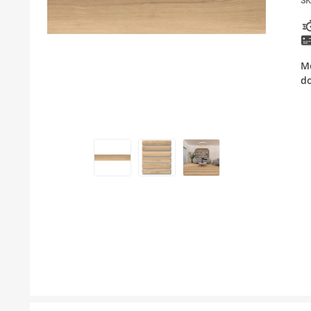
SK
KUPATILSKI NAMEŠTAJ I OGLEDALA
PODNE I ZIDNE OBLOGE
Mo
BOJLERI
d
LAJSNE ZA PLOČICE
MATERIJALI ZA KERAMIČARSKE RADOVE
ALATI ZA KERAMIKU
ODVOD VODE
GREJANJE I HLAĐENJE
KUPATILSKA GALANTERIJA
NAMEŠTAJ
SVI PROIZVODI