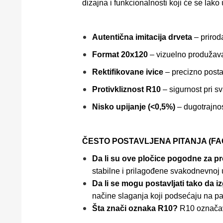
dizajna i funkcionalnosti koji će se lako 
Autentična imitacija drveta
– prirod
Format 20x120
– vizuelno produžava 
Rektifikovane ivice
– precizno posta
Protivkliznost R10
– sigurnost pri s
Nisko upijanje (<0,5%)
– dugotrajnost
ČESTO POSTAVLJENA PITANJA (FA
Da li su ove pločice pogodne za p
stabilne i prilagođene svakodnevnoj 
Da li se mogu postavljati tako da 
načine slaganja koji podsećaju na pa
Šta znači oznaka R10?
R10 označava