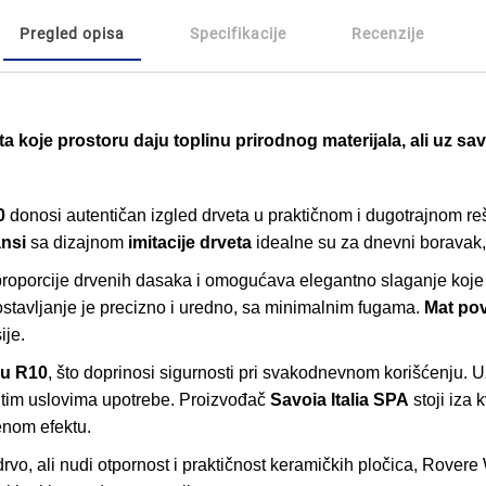
Pregled opisa
Specifikacije
Recenzije
ta koje prostoru daju toplinu prirodnog materijala, ali uz 
0
donosi autentičan izgled drveta u praktičnom i dugotrajnom r
ansi
sa dizajnom
imitacije drveta
idealne su za dnevni boravak, h
proporcije drvenih dasaka i omogućava elegantno slaganje koje
ostavljanje je precizno i uredno, sa minimalnim fugama.
Mat pov
ije.
ću R10
, što doprinosi sigurnosti pri svakodnevnom korišćenju. 
ičitim uslovima upotrebe. Proizvođač
Savoia Italia SPA
stoji iza 
enom efektu.
 drvo, ali nudi otpornost i praktičnost keramičkih pločica, Rov