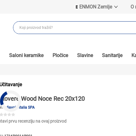
ENMON Zemlje
O
ENMON SRB
ENMON BIH
ENMON HR
ENMON MKD
Saloni keramike
Pločice
Slavine
Sanitarije
Ka
Učitavanje
Rovere Wood Noce Rec 20x120
end:
Savoia Italia SPA
tavi prvu recenziju na ovaj proizvod