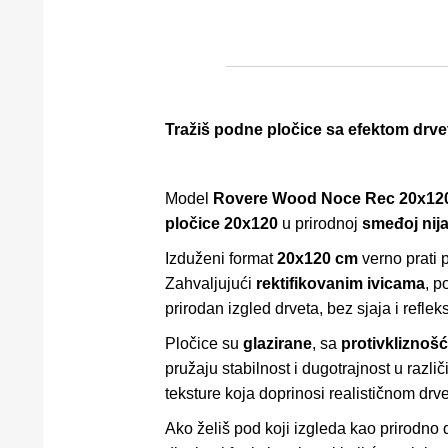
Tražiš podne pločice sa efektom drve
Model
Rovere Wood Noce Rec 20x12
pločice 20x120
u prirodnoj
smeđoj nij
Izduženi format
20x120 cm
verno prati 
Zahvaljujući
rektifikovanim ivicama
, p
prirodan izgled drveta, bez sjaja i refleks
Pločice su
glazirane
, sa
protivkliznoš
pružaju stabilnost i dugotrajnost u razl
teksture koja doprinosi realističnom drv
Ako želiš pod koji izgleda kao prirodno