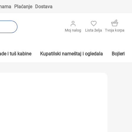
 nama
Plaćanje
Dostava
Moj nalog
Lista želja
Tvoja korpa
de i tuš kabine
Kupatilski nameštaj i ogledala
Bojleri