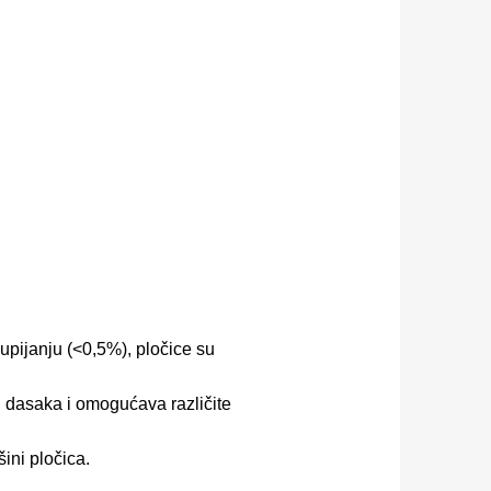
 upijanju (<0,5%), pločice su
h dasaka i omogućava različite
ini pločica.