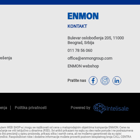
KONTAKT
Bulevar oslobođenja 205, 11000
Beograd, Srbija
011 78 56 060
rešenja
office@enmongroup.com
ENMON webshop
Pratite nas
ćenja
Politika privatnosti
Powered by
putem WEB SHOP-a i mogu se razlikovati od cena u maloprodajnim objektima kompanije ENMON. Cene na
nje se vrši isključivo u dinarima (RSD). Svi artikli prikazani na sajtu su deo naše ponude i ne podrazumeva
to precizniji u opisu proizvoda, prikazu slika i samih cena, ali ne možemo garantovati da su opisi
 bez greške. Raspoloživost robe i dodatne informacije možete proveriti pozivom besplatnog broja CALL CENTRA