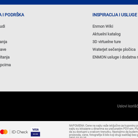
 I PODRŠKA
INSPIRACIJA I USLUGE
udi
Enmon Wiki
Aktuelni katalog
anja
3D virtuelne ture
tave
Waterjet sečenje pločica
itanja
ENMON usluge i dodatna 
upcima
Uslovi koriš
NAPOMENA: Cene na sajtu važe isključivo za kupovinu 
sajtu su iskazane u dinarima sa uračunatim PDV-om. Plaća
da su dostupni u svakom trenutku. Nastojimo da budemo š
proizvoda, cene, fotografije ili bilo koji drugi sadržaji
0800 33 33 35.