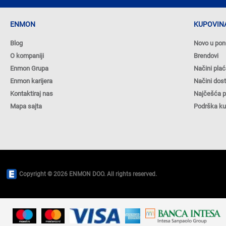
ENMON
KUPOVINA
Blog
Novo u pon
O kompaniji
Brendovi
Enmon Grupa
Načini plać
Enmon karijera
Načini dos
Kontaktiraj nas
Najčešća p
Mapa sajta
Podrška k
Copyright © 2026 ENMON DOO. All rights reserved.