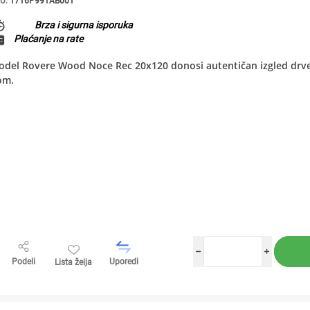
U:
1716P991AB001
Brza i sigurna isporuka
Plaćanje na rate
del Rovere Wood Noce Rec 20x120 donosi autentičan izgled drve
om.
h
i
Podeli
Uporedi
Lista želja