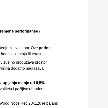
savremene performanse?
ešenju za tvoj dom. Ove
podne
odnik, kuhinju ili terasu.
 vizuelno produžava prostor.
ršina
dodatno naglašava
Uz
upijanje manje od 0,5%
,
kvaliteta i pažljivo obrađene
ere Wood Noce Rec 20x120 je balans