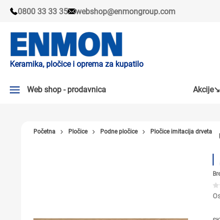
0800 33 33 35
webshop@enmongroup.com
Keramika, pločice i oprema za kupatilo
Web shop - prodavnica
Akcije↘
AKCIJE↘
Početna
Pločice
Podne pločice
Pločice imitacija drveta
PLOČICE
SLAVINE
Br
KADE I TUŠ KABINE
SANITARIJE
Os
TUŠEVI