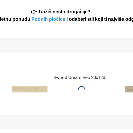
👉 Tražiš nešto drugačije?
pletnu ponudu
Podnih pločica
i odaberi stil koji ti najviše o
Rwood Cream Rec 20x120