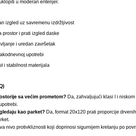
uklopiti u moderan enterijer.
an izgled uz savremenu izdržljivost
prostor i prati izgled daske
vljanje i uredan završetak
vakodnevnoj upotrebi
 i stabilnost materijala
Q)
rostorije sa većim prometom?
Da, zahvaljujući klasi I i niskom
upotrebi.
izgledaju kao parket?
Da, format 20x120 prati proporcije drveni
rket.
 nivo protivkliznosti koji doprinosi sigurnijem kretanju po površ