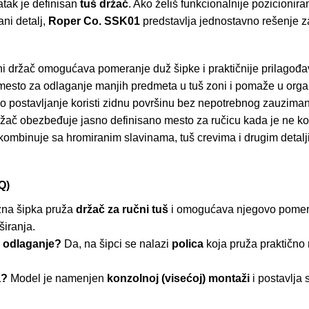
atak je definisan
tuš držač
. Ako želiš funkcionalnije pozicionira
ani detalj,
Roper Co. SSK01
predstavlja jednostavno rešenje z
ni držač omogućava pomeranje duž šipke i praktičnije prilagođa
esto za odlaganje manjih predmeta u tuš zoni i pomaže u organi
no postavljanje koristi zidnu površinu bez nepotrebnog zauzimanj
žač obezbeđuje jasno definisano mesto za ručicu kada je ne kori
kombinuje sa hromiranim slavinama, tuš crevima i drugim detalj
Q)
zna šipka pruža
držač za ručni tuš
i omogućava njegovo pomera
širanja.
a odlaganje?
Da, na šipci se nalazi
polica
koja pruža praktično
a?
Model je namenjen
konzolnoj (visećoj) montaži
i postavlja 