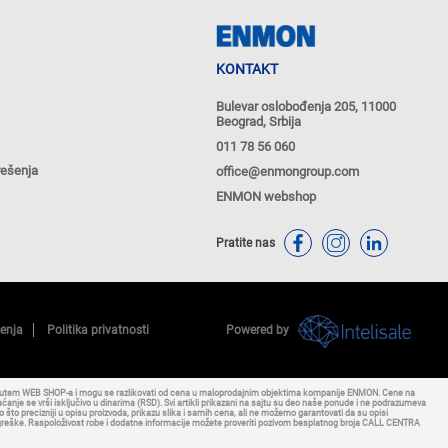
KONTAKT
Bulevar oslobođenja 205, 11000
Beograd, Srbija
011 78 56 060
rešenja
office@enmongroup.com
ENMON webshop
Pratite nas
ćenja
Politika privatnosti
Powered by
putem WEB SHOP-a i mogu se razlikovati od cena u maloprodajnim objektima kompanije ENMON. Cene na
nje se vrši isključivo u dinarima (RSD). Svi artikli prikazani na sajtu su deo naše ponude i ne podrazumeva
to precizniji u opisu proizvoda, prikazu slika i samih cena, ali ne možemo garantovati da su opisi
 bez greške. Raspoloživost robe i dodatne informacije možete proveriti pozivom besplatnog broja CALL CENTRA