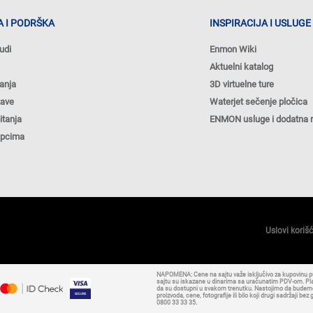
 I PODRŠKA
INSPIRACIJA I USLUGE
udi
Enmon Wiki
Aktuelni katalog
anja
3D virtuelne ture
tave
Waterjet sečenje pločica
itanja
ENMON usluge i dodatna 
upcima
Uslovi koriš
NAPOMENA: Cene na sajtu važe isključivo za kupovinu 
sajtu su iskazane u dinarima sa uračunatim PDV-om. Plaća
da su dostupni u svakom trenutku. Nastojimo da budemo š
proizvoda, cene, fotografije ili bilo koji drugi sadržaji
0800 33 33 35.