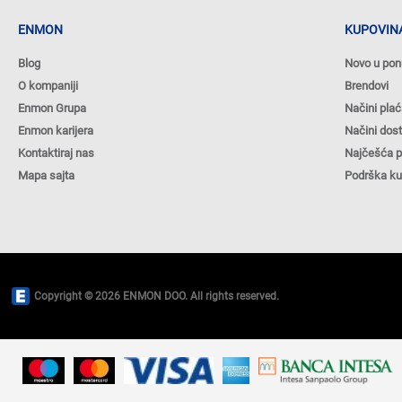
ENMON
KUPOVINA
Blog
Novo u pon
O kompaniji
Brendovi
Enmon Grupa
Načini plać
Enmon karijera
Načini dos
Kontaktiraj nas
Najčešća p
Mapa sajta
Podrška k
Copyright © 2026 ENMON DOO. All rights reserved.