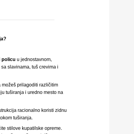
ja?
 policu
u jednostavnom,
sa slavinama, tuš crevima i
 možeš prilagoditi različitim
iju tuširanja i uredno mesto na
trukcija racionalno koristi zidnu
tokom tuširanja.
te stilove kupatilske opreme.