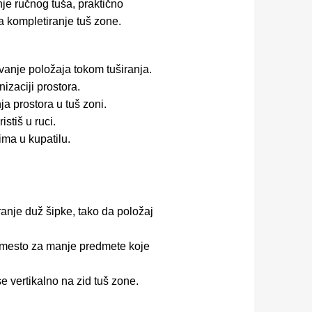
nje ručnog tuša, praktično
a kompletiranje tuš zone.
vanje položaja tokom tuširanja.
zaciji prostora.
a prostora u tuš zoni.
stiš u ruci.
ima u kupatilu.
nje duž šipke, tako da položaj
 mesto za manje predmete koje
se vertikalno na zid tuš zone.