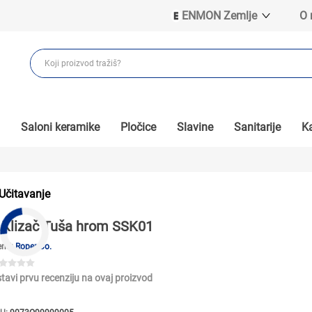
ENMON Zemlje
O
ENMON SRB
ENMON BIH
ENMON HR
ENMON MKD
Saloni keramike
Pločice
Slavine
Sanitarije
Ka
Učitavanje
Klizač Tuša hrom SSK01
end:
Roper Co.
tavi prvu recenziju na ovaj proizvod