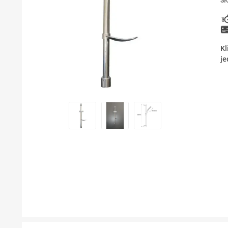
SK
KUPATILSKI NAMEŠTAJ I OGLEDALA
PODNE I ZIDNE OBLOGE
Kl
BOJLERI
je
LAJSNE ZA PLOČICE
MATERIJALI ZA KERAMIČARSKE RADOVE
ALATI ZA KERAMIKU
ODVOD VODE
GREJANJE I HLAĐENJE
KUPATILSKA GALANTERIJA
NAMEŠTAJ
SVI PROIZVODI