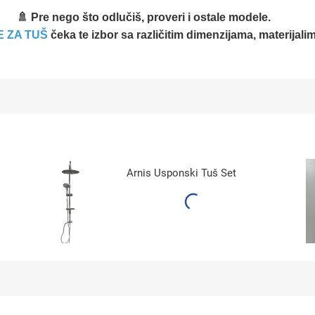
🚿 Pre nego što odlučiš, proveri i ostale modele.
E ZA TUŠ
čeka te izbor sa različitim dimenzijama, materijal
Arnis Usponski Tuš Set