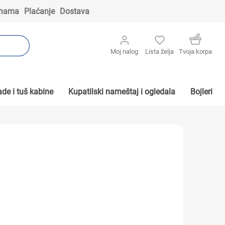
 nama
Plaćanje
Dostava
Moj nalog
Lista želja
Tvoja korpa
de i tuš kabine
Kupatilski nameštaj i ogledala
Bojleri