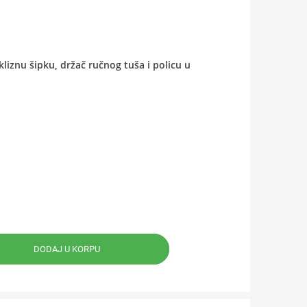
kliznu šipku, držač ručnog tuša i policu u