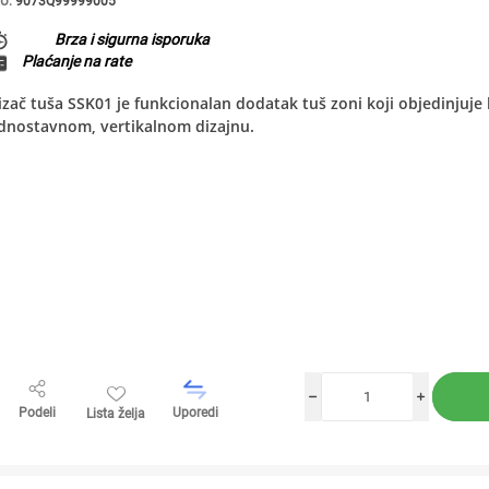
U:
9073Q99999005
Brza i sigurna isporuka
Plaćanje na rate
izač tuša SSK01 je funkcionalan dodatak tuš zoni koji objedinjuje 
dnostavnom, vertikalnom dizajnu.
h
i
Podeli
Uporedi
Lista želja