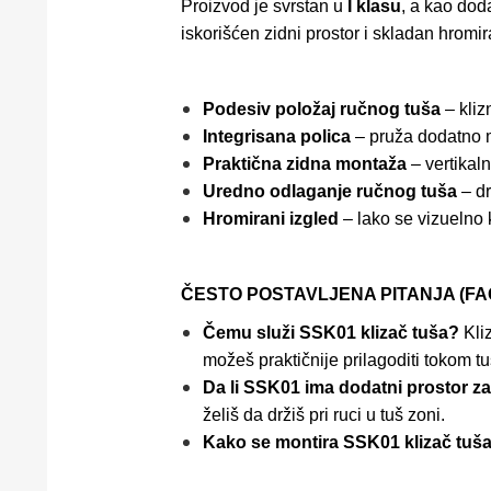
Proizvod je svrstan u
I klasu
, a kao dod
iskorišćen zidni prostor i skladan hromir
Podesiv položaj ručnog tuša
– kliz
Integrisana polica
– pruža dodatno m
Praktična zidna montaža
– vertikal
Uredno odlaganje ručnog tuša
– dr
Hromirani izgled
– lako se vizuelno 
ČESTO POSTAVLJENA PITANJA (FA
Čemu služi SSK01 klizač tuša?
Kli
možeš praktičnije prilagoditi tokom tu
Da li SSK01 ima dodatni prostor z
želiš da držiš pri ruci u tuš zoni.
Kako se montira SSK01 klizač tuš