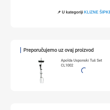
📌 U kategoriji
KLIZNE ŠIPK
Preporučujemo uz ovaj proizvod
Apolda Usponski Tuš Set
CL1002