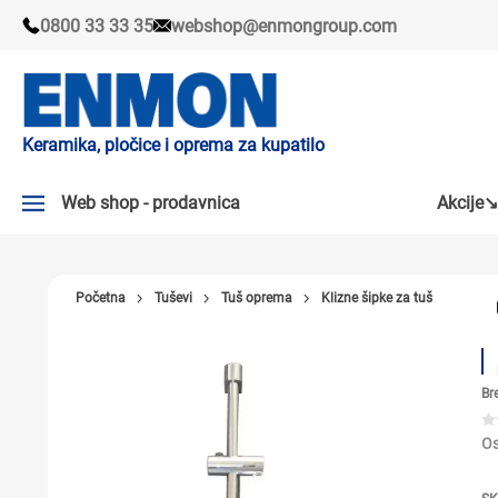
0800 33 33 35
webshop@enmongroup.com
Keramika, pločice i oprema za kupatilo
Web shop - prodavnica
Akcije↘
AKCIJE↘
Početna
Tuševi
Tuš oprema
Klizne šipke za tuš
PLOČICE
SLAVINE
Br
KADE I TUŠ KABINE
SANITARIJE
Os
TUŠEVI