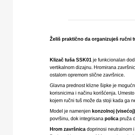
Želiš praktično da organizuješ ručni
Klizač tuša SSK01
je funkcionalan doda
vertikalnom dizajnu. Hromirana završni
ostalom opremom slične završnice.
Glavna prednost klizne šipke je moguć
korisnicima i načinu korišćenja. Umesto f
kojem ručni tuš može da stoji kada ga ne
Model je namenjen
konzolnoj (visećoj
površinu, dok integrisana
polica
pruža d
Hrom završnica
doprinosi neutralnom i