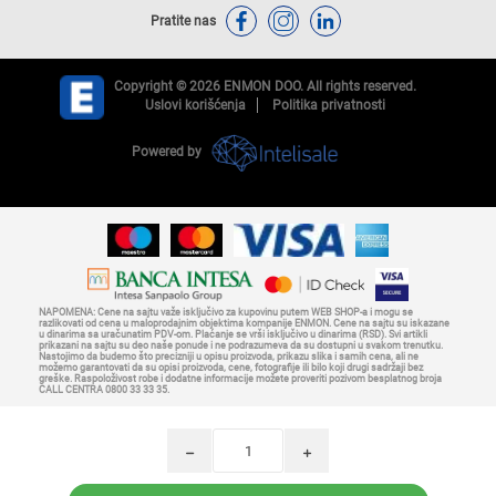
Pratite nas
Copyright © 2026 ENMON DOO. All rights reserved.
Uslovi korišćenja
Politika privatnosti
Powered by
NAPOMENA: Cene na sajtu važe isključivo za kupovinu putem WEB SHOP-a i mogu se
razlikovati od cena u maloprodajnim objektima kompanije ENMON. Cene na sajtu su iskazane
u dinarima sa uračunatim PDV-om. Plaćanje se vrši isključivo u dinarima (RSD). Svi artikli
prikazani na sajtu su deo naše ponude i ne podrazumeva da su dostupni u svakom trenutku.
Nastojimo da budemo što precizniji u opisu proizvoda, prikazu slika i samih cena, ali ne
možemo garantovati da su opisi proizvoda, cene, fotografije ili bilo koji drugi sadržaji bez
greške. Raspoloživost robe i dodatne informacije možete proveriti pozivom besplatnog broja
CALL CENTRA 0800 33 33 35.
h
i