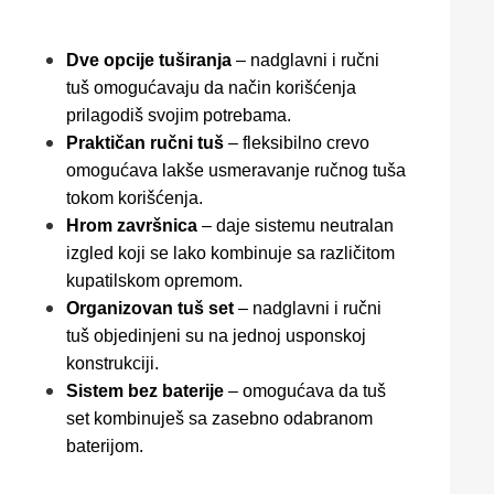
Dve opcije tuširanja
– nadglavni i ručni
tuš omogućavaju da način korišćenja
prilagodiš svojim potrebama.
Praktičan ručni tuš
– fleksibilno crevo
omogućava lakše usmeravanje ručnog tuša
tokom korišćenja.
Hrom završnica
– daje sistemu neutralan
izgled koji se lako kombinuje sa različitom
kupatilskom opremom.
Organizovan tuš set
– nadglavni i ručni
tuš objedinjeni su na jednoj usponskoj
konstrukciji.
Sistem bez baterije
– omogućava da tuš
set kombinuješ sa zasebno odabranom
baterijom.