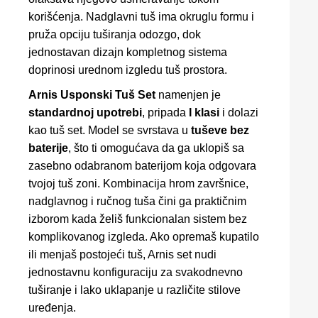
korišćenja. Nadglavni tuš ima okruglu formu i
pruža opciju tuširanja odozgo, dok
jednostavan dizajn kompletnog sistema
doprinosi urednom izgledu tuš prostora.
Arnis Usponski Tuš Set
namenjen je
standardnoj upotrebi
, pripada
I klasi
i dolazi
kao tuš set. Model se svrstava u
tuševe bez
baterije
, što ti omogućava da ga uklopiš sa
zasebno odabranom baterijom koja odgovara
tvojoj tuš zoni. Kombinacija hrom završnice,
nadglavnog i ručnog tuša čini ga praktičnim
izborom kada želiš funkcionalan sistem bez
komplikovanog izgleda. Ako opremaš kupatilo
ili menjaš postojeći tuš, Arnis set nudi
jednostavnu konfiguraciju za svakodnevno
tuširanje i lako uklapanje u različite stilove
uređenja.