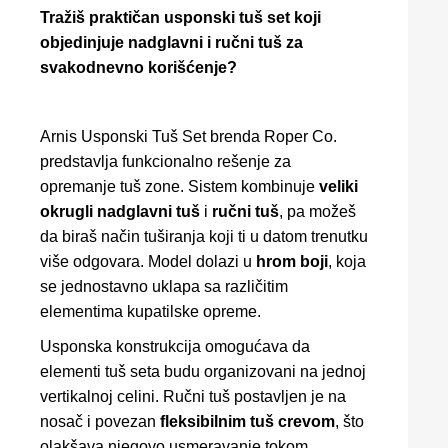
Tražiš praktičan usponski tuš set koji
objedinjuje nadglavni i ručni tuš za
svakodnevno korišćenje?
Arnis Usponski Tuš Set brenda Roper Co.
predstavlja funkcionalno rešenje za
opremanje tuš zone. Sistem kombinuje
veliki
okrugli nadglavni tuš
i
ručni tuš
, pa možeš
da biraš način tuširanja koji ti u datom trenutku
više odgovara. Model dolazi u
hrom boji
, koja
se jednostavno uklapa sa različitim
elementima kupatilske opreme.
Usponska konstrukcija omogućava da
elementi tuš seta budu organizovani na jednoj
vertikalnoj celini. Ručni tuš postavljen je na
nosač i povezan
fleksibilnim tuš crevom
, što
olakšava njegovo usmeravanje tokom