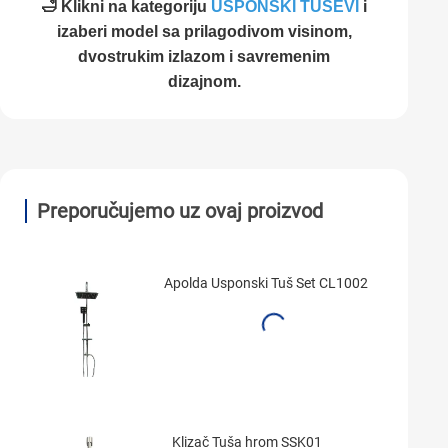
🛁 Klikni na kategoriju
USPONSKI TUŠEVI
i
izaberi model sa prilagodivom visinom,
dvostrukim izlazom i savremenim
dizajnom.
Preporučujemo uz ovaj proizvod
Apolda Usponski Tuš Set CL1002
Klizač Tuša hrom SSK01