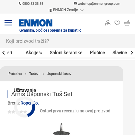
0800 33 33 35
webshop@enmongroup.com
ENMON Zemlje
ENMON SRB
ENMON BIH
ENMON HR
Keramika, pločice i oprema za kupatilo
ENMON MKD
Bojleri
Akcije↘
Saloni keramike
Pločice
Slavine
Početna
Tuševi
Usponski tuševi
Učitavanje
Arnis Usponski Tuš Set
Brend:
Roper Co.
Ostavi prvu recenziju na ovaj proizvod