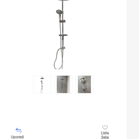
Lista
Uporedi
želja