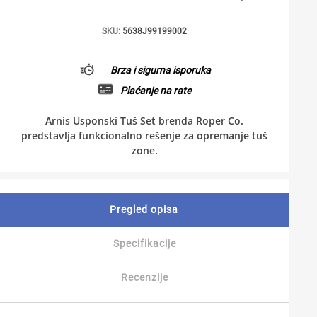
SKU:
5638J99199002
Brza i sigurna isporuka
Plaćanje na rate
Arnis Usponski Tuš Set brenda Roper Co.
predstavlja funkcionalno rešenje za opremanje tuš
zone.
Pregled opisa
Specifikacije
Recenzije