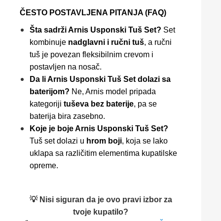
ČESTO POSTAVLJENA PITANJA (FAQ)
Šta sadrži Arnis Usponski Tuš Set?
Set
kombinuje
nadglavni i ručni tuš
, a ručni
tuš je povezan fleksibilnim crevom i
postavljen na nosač.
Da li Arnis Usponski Tuš Set dolazi sa
baterijom?
Ne, Arnis model pripada
kategoriji
tuševa bez baterije
, pa se
baterija bira zasebno.
Koje je boje Arnis Usponski Tuš Set?
Tuš set dolazi u
hrom boji
, koja se lako
uklapa sa različitim elementima kupatilske
opreme.
💡 Nisi siguran da je ovo pravi izbor za
tvoje kupatilo?