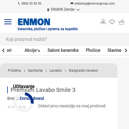
0800 33 33 35
webshop@enmongroup.com
ENMON Zemlje
ENMON SRB
ENMON BIH
ENMON HR
Keramika, pločice i oprema za kupatilo
ENMON MKD
Bojleri
Akcije↘
Saloni keramike
Pločice
Slavine
Početna
Sanitarije
Lavaboi
Nadgradni lavaboi
Učitavanje
Premium Lavabo Smile 3
Brend:
Enmon Brend
Ostavi prvu recenziju na ovaj proizvod