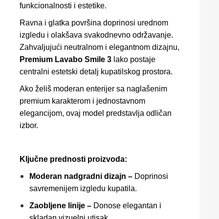
funkcionalnosti i estetike.
Ravna i glatka površina doprinosi urednom
izgledu i olakšava svakodnevno održavanje.
Zahvaljujući neutralnom i elegantnom dizajnu,
Premium Lavabo Smile 3
lako postaje
centralni estetski detalj kupatilskog prostora.
Ako želiš moderan enterijer sa naglašenim
premium karakterom i jednostavnom
elegancijom, ovaj model predstavlja odličan
izbor.
Ključne prednosti proizvoda:
Moderan nadgradni dizajn –
Doprinosi
savremenijem izgledu kupatila.
Zaobljene linije –
Donose elegantan i
skladan vizuelni utisak.