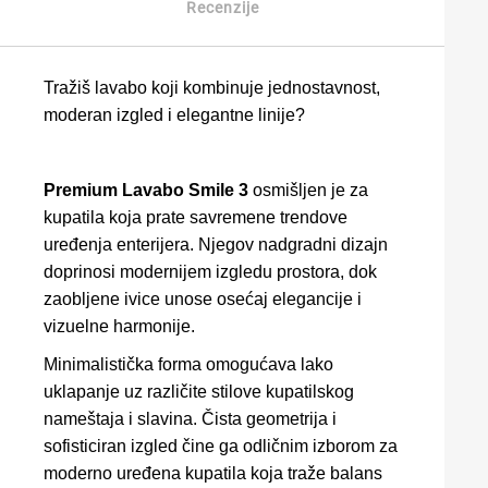
Recenzije
Tražiš lavabo koji kombinuje jednostavnost,
moderan izgled i elegantne linije?
Premium Lavabo Smile 3
osmišljen je za
kupatila koja prate savremene trendove
uređenja enterijera. Njegov nadgradni dizajn
doprinosi modernijem izgledu prostora, dok
zaobljene ivice unose osećaj elegancije i
vizuelne harmonije.
Minimalistička forma omogućava lako
uklapanje uz različite stilove kupatilskog
nameštaja i slavina. Čista geometrija i
sofisticiran izgled čine ga odličnim izborom za
moderno uređena kupatila koja traže balans