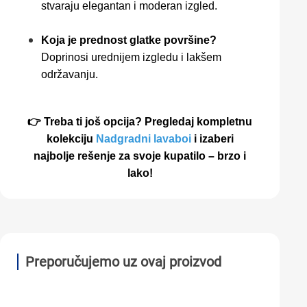
stvaraju elegantan i moderan izgled.
Koja je prednost glatke površine?
Doprinosi urednijem izgledu i lakšem
održavanju.
👉 Treba ti još opcija? Pregledaj kompletnu
kolekciju
Nadgradni lavaboi
i izaberi
najbolje rešenje za svoje kupatilo – brzo i
lako!
Preporučujemo uz ovaj proizvod