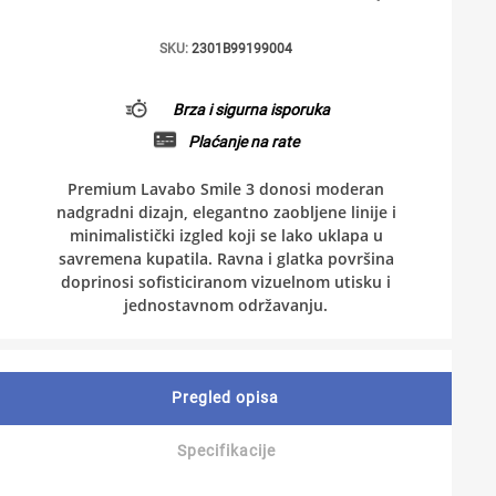
SKU:
2301B99199004
Brza i sigurna isporuka
Plaćanje na rate
Premium Lavabo Smile 3 donosi moderan
nadgradni dizajn, elegantno zaobljene linije i
minimalistički izgled koji se lako uklapa u
savremena kupatila. Ravna i glatka površina
doprinosi sofisticiranom vizuelnom utisku i
jednostavnom održavanju.
Pregled opisa
Specifikacije