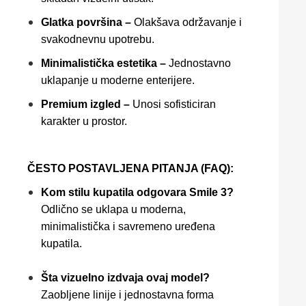
Glatka površina –
Olakšava održavanje i
svakodnevnu upotrebu.
Minimalistička estetika –
Jednostavno
uklapanje u moderne enterijere.
Premium izgled –
Unosi sofisticiran
karakter u prostor.
ČESTO POSTAVLJENA PITANJA (FAQ):
Kom stilu kupatila odgovara Smile 3?
Odlično se uklapa u moderna,
minimalistička i savremeno uređena
kupatila.
Šta vizuelno izdvaja ovaj model?
Zaobljene linije i jednostavna forma