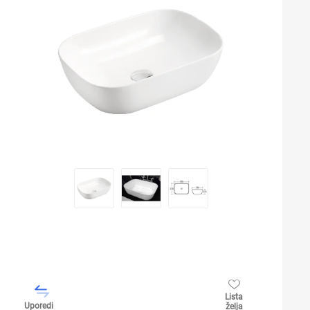
Lista
Uporedi
želja