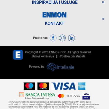
INSPIRACIJA I USLUGE
KONTAKT
Pratite nas
Copyright © 2026 ENMON DOO. All rights reserved.
Uslovi korišćenja
Politika privatnosti
Powered by
NAPOMENA: Cene na sajtu važe isključivo za kupovinu putem WEB SHOP-a i mogu se
razlikovati od cena u maloprodajnim objektima kompanije ENMON. Cene na sajtu su iskazane
u dinarima sa uračunatim PDV-om. Plaćanje se vrši isključivo u dinarima (RSD). Svi artikli