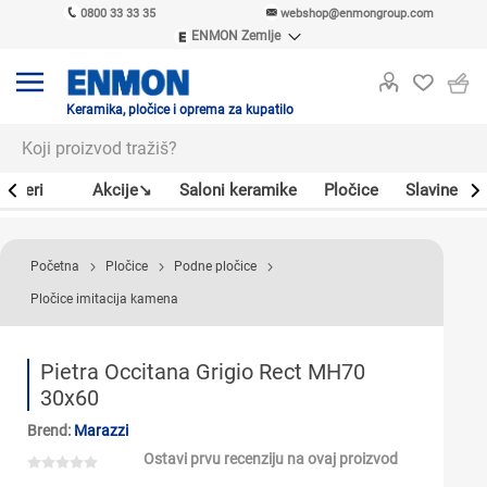
0800 33 33 35
webshop@enmongroup.com
ENMON Zemlje
ENMON SRB
ENMON BIH
ENMON HR
Keramika, pločice i oprema za kupatilo
ENMON MKD
Bojleri
Akcije↘
Saloni keramike
Pločice
Slavine
Početna
Pločice
Podne pločice
Pločice imitacija kamena
Pietra Occitana Grigio Rect MH70
30x60
Brend:
Marazzi
Ostavi prvu recenziju na ovaj proizvod