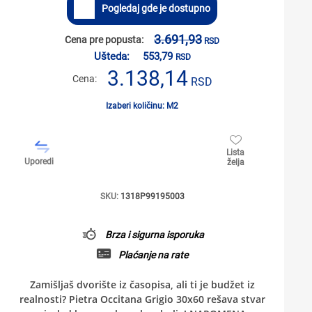
Pogledaj gde je dostupno
3.691,93
Cena pre popusta:
RSD
Ušteda:
553,79
RSD
3.138,14
Cena:
RSD
Izaberi količinu: M2
Lista
Uporedi
želja
SKU:
1318P99195003
Brza i sigurna isporuka
Plaćanje na rate
Zamišljaš dvorište iz časopisa, ali ti je budžet iz
realnosti? Pietra Occitana Grigio 30x60 rešava stvar