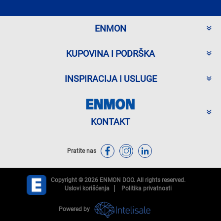
ENMON
KUPOVINA I PODRŠKA
INSPIRACIJA I USLUGE
KONTAKT
Pratite nas
Copyright © 2026 ENMON DOO. All rights reserved.
Uslovi korišćenja
Politika privatnosti
Powered by