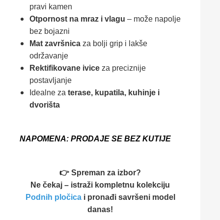
pravi kamen
Otpornost na mraz i vlagu
– može napolje
bez bojazni
Mat završnica
za bolji grip i lakše
održavanje
Rektifikovane ivice
za preciznije
postavljanje
Idealne za
terase, kupatila, kuhinje i
dvorišta
NAPOMENA: PRODAJE SE BEZ KUTIJE
👉 Spreman za izbor?
Ne čekaj – istraži kompletnu kolekciju
Podnih pločica
i pronađi savršeni model
danas!