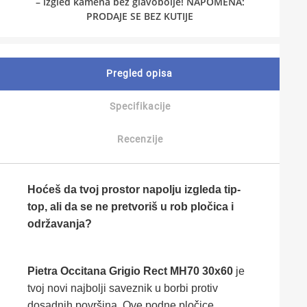
– izgled kamena bez glavobolje! NAPOMENA:
PRODAJE SE BEZ KUTIJE
Pregled opisa
Specifikacije
Recenzije
Hoćeš da tvoj prostor napolju izgleda tip-
top, ali da se ne pretvoriš u rob pločica i
održavanja?
Pietra Occitana Grigio Rect MH70 30x60
je
tvoj novi najbolji saveznik u borbi protiv
dosadnih površina. Ove podne pločice