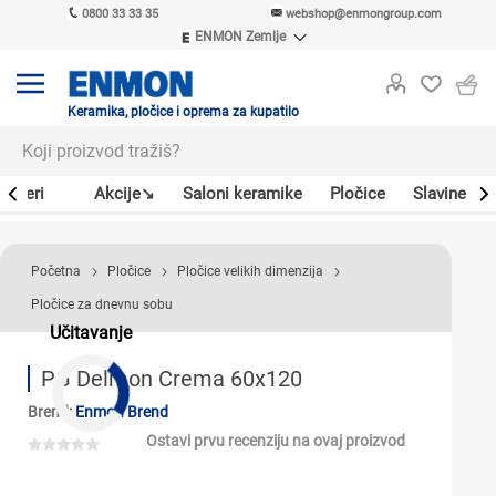
0800 33 33 35
webshop@enmongroup.com
ENMON Zemlje
ENMON SRB
ENMON BIH
ENMON HR
Keramika, pločice i oprema za kupatilo
ENMON MKD
Bojleri
Akcije↘
Saloni keramike
Pločice
Slavine
Početna
Pločice
Pločice velikih dimenzija
Pločice za dnevnu sobu
Učitavanje
PG Delmon Crema 60x120
Brend:
Enmon Brend
Ostavi prvu recenziju na ovaj proizvod