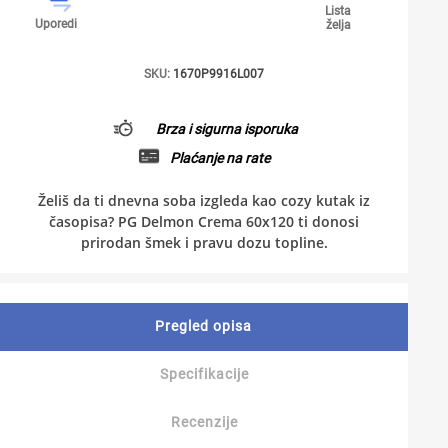
Lista
Uporedi
želja
SKU:
1670P9916L007
Brza i sigurna isporuka
Plaćanje na rate
Želiš da ti dnevna soba izgleda kao cozy kutak iz
časopisa? PG Delmon Crema 60x120 ti donosi
prirodan šmek i pravu dozu topline.
Pregled opisa
Specifikacije
Recenzije