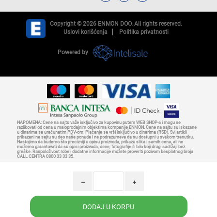
Copyright © 2026 ENMON DOO. All rights reserved.
Uslovi korišćenja
Politika privatnosti
Powered by
NAPOMENA: Cene na sajtu važe isključivo za kupovinu putem WEB SHOP-a i mogu se
razlikovati od cena u maloprodajnim objektima kompanije ENMON. Cene na sajtu su iskazane
u dinarima sa uračunatim PDV-om. Plaćanje se vrši isključivo u dinarima (RSD). Svi artikli
prikazani na sajtu su deo naše ponude i ne podrazumeva da su dostupni u svakom trenutku.
Nastojimo da budemo što precizniji u opisu proizvoda, prikazu slika i samih cena, ali ne
možemo garantovati da su opisi proizvoda, cene, fotografije ili bilo koji drugi sadržaji bez
greške. Raspoloživost robe i dodatne informacije možete proveriti pozivom besplatnog broja
CALL CENTRA 0800 33 33 35.
h
i