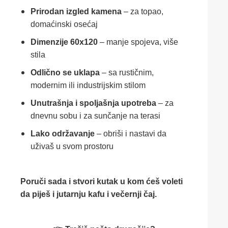
Prirodan izgled kamena
– za topao,
domaćinski osećaj
Dimenzije 60x120
– manje spojeva, više
stila
Odlično se uklapa
– sa rustičnim,
modernim ili industrijskim stilom
Unutrašnja i spoljašnja upotreba
– za
dnevnu sobu i za sunčanje na terasi
Lako održavanje
– obriši i nastavi da
uživaš u svom prostoru
Poruči sada i stvori kutak u kom ćeš voleti
da piješ i jutarnju kafu i večernji čaj.