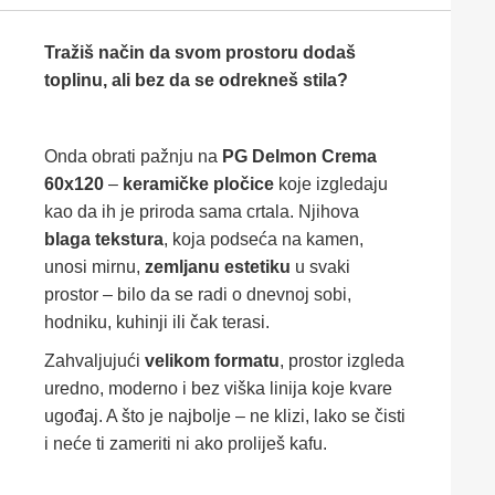
Tražiš način da svom prostoru dodaš
toplinu, ali bez da se odrekneš stila?
Onda obrati pažnju na
PG Delmon Crema
60x120
–
keramičke pločice
koje izgledaju
kao da ih je priroda sama crtala. Njihova
blaga tekstura
, koja podseća na kamen,
unosi mirnu,
zemljanu estetiku
u svaki
prostor – bilo da se radi o dnevnoj sobi,
hodniku, kuhinji ili čak terasi.
Zahvaljujući
velikom formatu
, prostor izgleda
uredno, moderno i bez viška linija koje kvare
ugođaj. A što je najbolje – ne klizi, lako se čisti
i neće ti zameriti ni ako proliješ kafu.