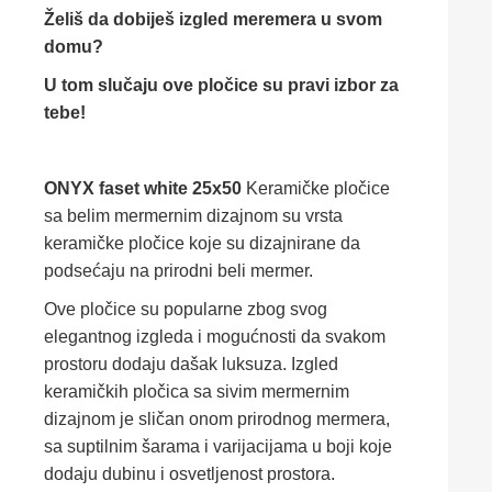
Želiš da dobiješ izgled meremera u svom
domu?
U tom slučaju ove pločice su pravi izbor za
tebe!
ONYX faset white 25x50
Keramičke pločice
sa belim mermernim dizajnom su vrsta
keramičke pločice koje su dizajnirane da
podsećaju na prirodni beli mermer.
Ove pločice su popularne zbog svog
elegantnog izgleda i mogućnosti da svakom
prostoru dodaju dašak luksuza. Izgled
keramičkih pločica sa sivim mermernim
dizajnom je sličan onom prirodnog mermera,
sa suptilnim šarama i varijacijama u boji koje
dodaju dubinu i osvetljenost prostora.