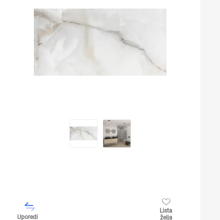
Lista
Uporedi
želja