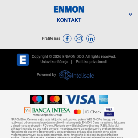
KONTAKT
Pratite nas
Copyright © 2026 ENMON DOO. All rights reserved.
Uslovi korišćenja
Politika privatnosti
Powered by
NAPOMENA: Cene na sajtu važe isključivo za kupovinu putem WEB SHOP-a i mogu se
razlikovati od cena u maloprodajnim objektima kompanije ENMON. Cene na sajtu su iskazane
u dinarima sa uračunatim PDV-om. Plaćanje se vrši isključivo u dinarima (RSD). Svi artikli
prikazani na sajtu su deo naše ponude i ne podrazumeva da su dostupni u svakom trenutku.
Nastojimo da budemo što precizniji u opisu proizvoda, prikazu slika i samih cena, ali ne
možemo garantovati da su opisi proizvoda, cene, fotografije ili bilo koji drugi sadržaji bez
greške. Raspoloživost robe i dodatne informacije možete proveriti pozivom besplatnog broja