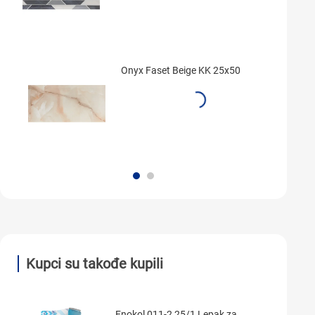
Onyx Faset Beige KK 25x50
Kupci su takođe kupili
Enokol 011-2 25/1 Lepak za