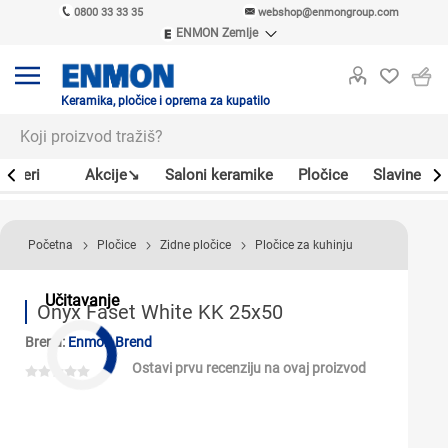
0800 33 33 35
webshop@enmongroup.com
ENMON Zemlje
ENMON SRB
ENMON BIH
ENMON HR
Keramika, pločice i oprema za kupatilo
ENMON MKD
Bojleri
Akcije↘
Saloni keramike
Pločice
Slavine
Početna
Pločice
Zidne pločice
Pločice za kuhinju
Učitavanje
Onyx Faset White KK 25x50
Brend:
Enmon Brend
Ostavi prvu recenziju na ovaj proizvod