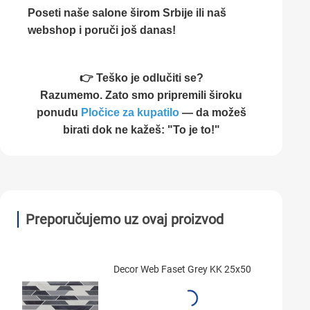
Poseti naše salone širom Srbije ili naš
webshop i poruči još danas!
👉 Teško je odlučiti se?
Razumemo. Zato smo pripremili široku
ponudu
Pločice za kupatilo
— da možeš
birati dok ne kažeš: "To je to!"
Preporučujemo uz ovaj proizvod
Decor Web Faset Grey KK 25x50