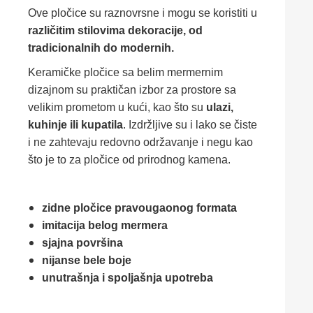
Ove pločice su raznovrsne i mogu se koristiti u
različitim stilovima dekoracije, od
tradicionalnih do modernih.
Keramičke pločice sa belim mermernim
dizajnom su praktičan izbor za prostore sa
velikim prometom u kući, kao što su
ulazi,
kuhinje ili kupatila
. Izdržljive su i lako se čiste
i ne zahtevaju redovno održavanje i negu kao
što je to za pločice od prirodnog kamena.
zidne pločice pravougaonog formata
imitacija belog mermera
sjajna površina
nijanse bele boje
unutrašnja i spoljašnja upotreba