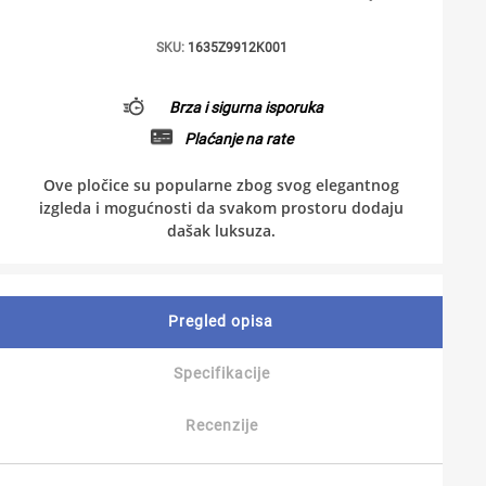
SKU:
1635Z9912K001
Brza i sigurna isporuka
Plaćanje na rate
Ove pločice su popularne zbog svog elegantnog
izgleda i mogućnosti da svakom prostoru dodaju
dašak luksuza.
Pregled opisa
Specifikacije
Recenzije