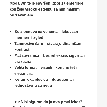
Moda White je savršen izbor za enterijere
koji žele visoku estetiku sa minimalnim
održavanjem.
Bela osnova sa venama – luksuzan
mermerni izgled
Tamnosive šare – stvaraju dinamičan
kontrast
Mat završnica – bez refleksije, sigurna i
praktična
Veliki format – vizuelni kontinuitet i
elegancija
Keramička pločica – dugotrajna i
jednostavna za negu
👉 Nisi siguran da je ovo pravi izbor?