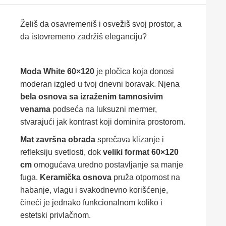
Želiš da osavremeniš i osvežiš svoj prostor, a
da istovremeno zadržiš eleganciju?
Moda White 60×120
je pločica koja donosi
moderan izgled u tvoj dnevni boravak. Njena
bela osnova sa izraženim tamnosivim
venama
podseća na luksuzni mermer,
stvarajući jak kontrast koji dominira prostorom.
Mat završna obrada
sprečava klizanje i
refleksiju svetlosti, dok
veliki format 60×120
cm
omogućava uredno postavljanje sa manje
fuga.
Keramička osnova
pruža otpornost na
habanje, vlagu i svakodnevno korišćenje,
čineći je jednako funkcionalnom koliko i
estetski privlačnom.