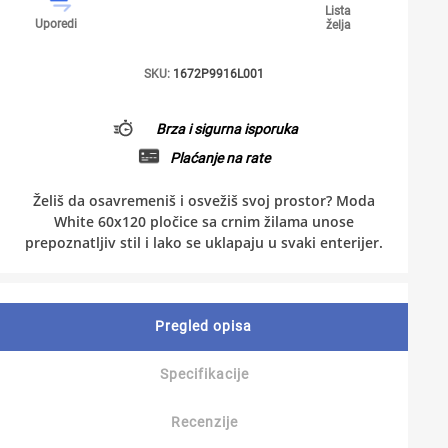
Lista
Uporedi
želja
SKU:
1672P9916L001
Brza i sigurna isporuka
Plaćanje na rate
Želiš da osavremeniš i osvežiš svoj prostor? Moda
White 60x120 pločice sa crnim žilama unose
prepoznatljiv stil i lako se uklapaju u svaki enterijer.
Pregled opisa
Specifikacije
Recenzije