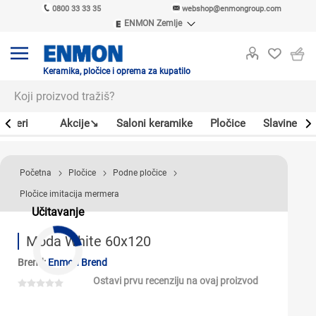
0800 33 33 35
webshop@enmongroup.com
ENMON Zemlje
ENMON SRB
ENMON BIH
ENMON HR
Keramika, pločice i oprema za kupatilo
ENMON MKD
Bojleri
Akcije↘
Saloni keramike
Pločice
Slavine
Početna
Pločice
Podne pločice
Pločice imitacija mermera
Učitavanje
Moda White 60x120
Brend:
Enmon Brend
Ostavi prvu recenziju na ovaj proizvod