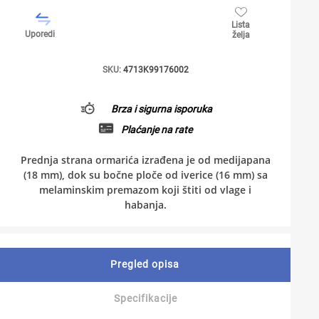
Lista
Uporedi
želja
SKU:
4713K99176002
Brza i sigurna isporuka
Plaćanje na rate
Prednja strana ormarića izrađena je od medijapana
(18 mm), dok su bočne ploče od iverice (16 mm) sa
melaminskim premazom koji štiti od vlage i
habanja.
Pregled opisa
Specifikacije