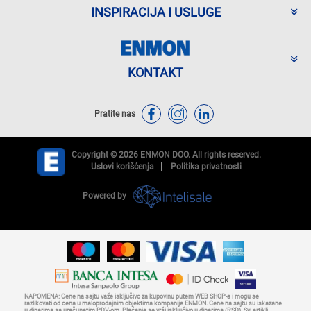
INSPIRACIJA I USLUGE
KONTAKT
Pratite nas
Copyright © 2026 ENMON DOO. All rights reserved.
Uslovi korišćenja
Politika privatnosti
Powered by
NAPOMENA: Cene na sajtu važe isključivo za kupovinu putem WEB SHOP-a i mogu se
razlikovati od cena u maloprodajnim objektima kompanije ENMON. Cene na sajtu su iskazane
u dinarima sa uračunatim PDV-om. Plaćanje se vrši isključivo u dinarima (RSD). Svi artikli