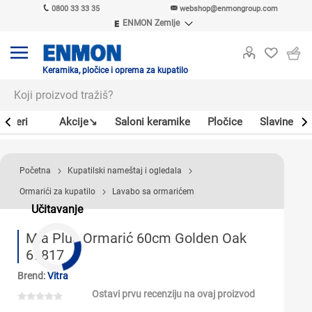
0800 33 33 35
webshop@enmongroup.com
ENMON Zemlje
ENMON SRB
ENMON BIH
ENMON HR
Keramika, pločice i oprema za kupatilo
ENMON MKD
Bojleri
Akcije↘
Saloni keramike
Pločice
Slavine
Početna
Kupatilski nameštaj i ogledala
Ormarići za kupatilo
Lavabo sa ormarićem
Učitavanje
Mia Plus Ormarić 60cm Golden Oak
69817
Brend:
Vitra
Ostavi prvu recenziju na ovaj proizvod