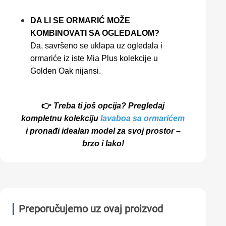
DA LI SE ORMARIĆ MOŽE
KOMBINOVATI SA OGLEDALOM?
Da, savršeno se uklapa uz ogledala i
ormariće iz iste Mia Plus kolekcije u
Golden Oak nijansi.
👉
Treba ti još opcija? Pregledaj
kompletnu kolekciju
lavaboa sa ormarićem
i pronađi idealan model za svoj prostor –
brzo i lako!
Preporučujemo uz ovaj proizvod