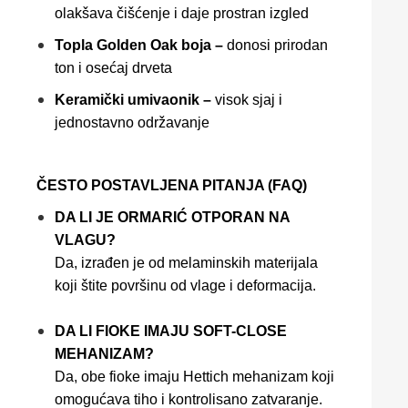
olakšava čišćenje i daje prostran izgled
Topla Golden Oak boja –
donosi prirodan
ton i osećaj drveta
Keramički umivaonik –
visok sjaj i
jednostavno održavanje
ČESTO POSTAVLJENA PITANJA (FAQ)
DA LI JE ORMARIĆ OTPORAN NA
VLAGU?
Da, izrađen je od melaminskih materijala
koji štite površinu od vlage i deformacija.
DA LI FIOKE IMAJU SOFT-CLOSE
MEHANIZAM?
Da, obe fioke imaju Hettich mehanizam koji
omogućava tiho i kontrolisano zatvaranje.