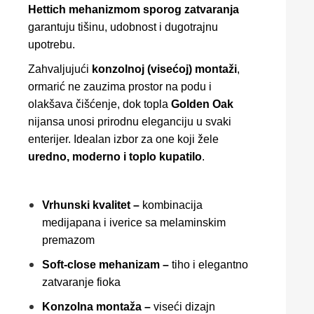
Hettich mehanizmom sporog zatvaranja
garantuju tišinu, udobnost i dugotrajnu
upotrebu.
Zahvaljujući
konzolnoj (visećoj) montaži
,
ormarić ne zauzima prostor na podu i
olakšava čišćenje, dok topla
Golden Oak
nijansa unosi prirodnu eleganciju u svaki
enterijer. Idealan izbor za one koji žele
uredno, moderno i toplo kupatilo
.
Vrhunski kvalitet –
kombinacija
medijapana i iverice sa melaminskim
premazom
Soft-close mehanizam –
tiho i elegantno
zatvaranje fioka
Konzolna montaža –
viseći dizajn