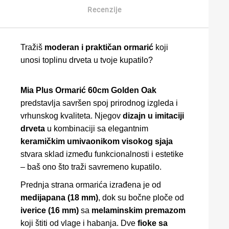
Recenzije
Tražiš
moderan i praktičan ormarić
koji
unosi toplinu drveta u tvoje kupatilo?
Mia Plus Ormarić 60cm Golden Oak
predstavlja savršen spoj prirodnog izgleda i
vrhunskog kvaliteta. Njegov
dizajn u imitaciji
drveta
u kombinaciji sa elegantnim
keramičkim umivaonikom visokog sjaja
stvara sklad između funkcionalnosti i estetike
– baš ono što traži savremeno kupatilo.
Prednja strana ormarića izrađena je od
medijapana (18 mm)
, dok su bočne ploče od
iverice (16 mm)
sa
melaminskim premazom
koji štiti od vlage i habanja. Dve
fioke sa