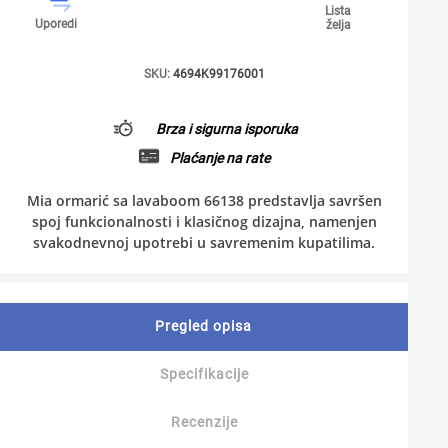
Lista
Uporedi
želja
SKU:
4694K99176001
Brza i sigurna isporuka
Plaćanje na rate
Mia ormarić sa lavaboom 66138 predstavlja savršen
spoj funkcionalnosti i klasičnog dizajna, namenjen
svakodnevnoj upotrebi u savremenim kupatilima.
Pregled opisa
Specifikacije
Recenzije