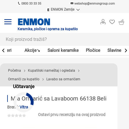
0800 33 33 35
webshop@enmongroup.com
ENMON Zemlje
ENMON SRB
ENMON BIH
ENMON HR
Keramika, pločice i oprema za kupatilo
ENMON MKD
Bojleri
Akcije↘
Saloni keramike
Pločice
Slavine
Početna
Kupatilski nameštaj i ogledala
Ormarići za kupatilo
Lavabo sa ormarićem
Učitavanje
Mia Ormarić sa Lavaboom 66138 Beli
Brend:
Vitra
Ostavi prvu recenziju na ovaj proizvod