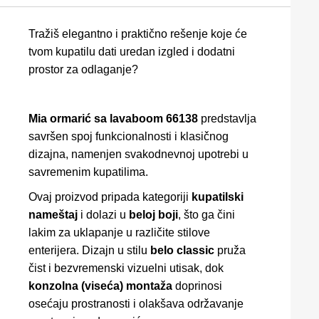
Tražiš elegantno i praktično rešenje koje će
tvom kupatilu dati uredan izgled i dodatni
prostor za odlaganje?
Mia ormarić sa lavaboom 66138
predstavlja
savršen spoj funkcionalnosti i klasičnog
dizajna, namenjen svakodnevnoj upotrebi u
savremenim kupatilima.
Ovaj proizvod pripada kategoriji
kupatilski
nameštaj
i dolazi u
beloj boji
, što ga čini
lakim za uklapanje u različite stilove
enterijera. Dizajn u stilu
belo classic
pruža
čist i bezvremenski vizuelni utisak, dok
konzolna (viseća) montaža
doprinosi
osećaju prostranosti i olakšava održavanje