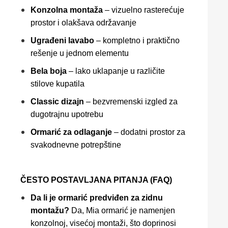
Konzolna montaža
– vizuelno rasterećuje
prostor i olakšava održavanje
Ugrađeni lavabo
– kompletno i praktično
rešenje u jednom elementu
Bela boja
– lako uklapanje u različite
stilove kupatila
Classic dizajn
– bezvremenski izgled za
dugotrajnu upotrebu
Ormarić za odlaganje
– dodatni prostor za
svakodnevne potrepštine
ČESTO POSTAVLJANA PITANJA (FAQ)
Da li je ormarić predviđen za zidnu
montažu?
Da, Mia ormarić je namenjen
konzolnoj, visećoj montaži, što doprinosi