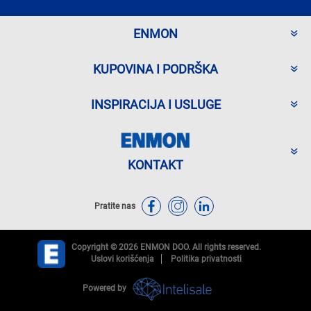
ENMON
KUPOVINA I PODRŠKA
INSPIRACIJA I USLUGE
KONTAKT
Pratite nas
Copyright © 2026 ENMON DOO. All rights reserved.
Uslovi korišćenja
Politika privatnosti
Powered by