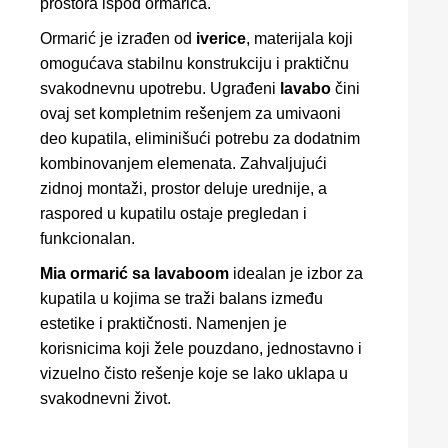
prostora ispod ormarića.
Ormarić je izrađen od
iverice
, materijala koji
omogućava stabilnu konstrukciju i praktičnu
svakodnevnu upotrebu. Ugrađeni
lavabo
čini
ovaj set kompletnim rešenjem za umivaoni
deo kupatila, eliminišući potrebu za dodatnim
kombinovanjem elemenata. Zahvaljujući
zidnoj montaži, prostor deluje urednije, a
raspored u kupatilu ostaje pregledan i
funkcionalan.
Mia ormarić sa lavaboom
idealan je izbor za
kupatila u kojima se traži balans između
estetike i praktičnosti. Namenjen je
korisnicima koji žele pouzdano, jednostavno i
vizuelno čisto rešenje koje se lako uklapa u
svakodnevni život.