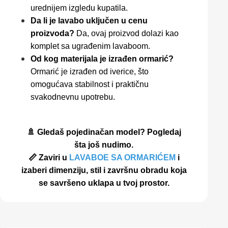
urednijem izgledu kupatila.
Da li je lavabo uključen u cenu
proizvoda?
Da, ovaj proizvod dolazi kao
komplet sa ugrađenim lavaboom.
Od kog materijala je izrađen ormarić?
Ormarić je izrađen od iverice, što
omogućava stabilnost i praktičnu
svakodnevnu upotrebu.
🚿 Gledaš pojedinačan model? Pogledaj
šta još nudimo.
📏 Zaviri u
LAVABOE SA ORMARIĆEM
i
izaberi dimenziju, stil i završnu obradu koja
se savršeno uklapa u tvoj prostor.