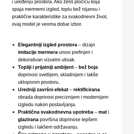
i uređenju prostora. Ako želiš pločicu koja
spaja mermerni izgled, toplu bež nijansu i
praktične karakteristike za svakodnevni život,
ovaj model je veoma dobar izbor.
Elegantniji izgled prostora
– dizajn
imitacije mermera
unosi prefinjen i
dekorativan vizuelni utisak.
Topliji i prijatniji ambijent
–
bež boja
doprinosi svetlijem, skladnijem i lakše
uklopivom prostoru.
Uredniji završni efekat
–
rektificirana
obrada doprinosi preciznijem i modernijem
izgledu nakon postavljanja.
Praktična svakodnevna upotreba
–
mat
i
glazirana
površina doprinose lepšem
izgledu i lakšem održavanju.