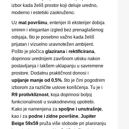
izbor kada želiš prostor koji deluje uredno,
moderno i estetski zaokruženo.
Uz
mat površinu
, enterijer ili eksterijer dobija
smiren i elegantan izgled bez prenaglašenog
odsjaja, što je posebno važno kada želiš
prijatan i vizuelno uravnotežen ambijent.
Pošto je pločica
glazirana
i
rektificirana
,
doprinosi urednijem završnom utisku nakon
postavljanja i lakšem uklapanju u savremene
prostore. Dodatnu praktičnost donosi i
upijanje manje od 0,5%
, što je čini pogodnim
izborom za različite uslove korišćenja. Tu je i
R9 protivkliznost
, koja doprinosi boljoj
funkcionalnosti u svakodnevnoj upotrebi.
Kako je namenjena za
spoljne i unutrašnje
,
kao i za
podne i zidne površine
,
Jupiter
Beige 59x59
pruža više slobode pri planiranju