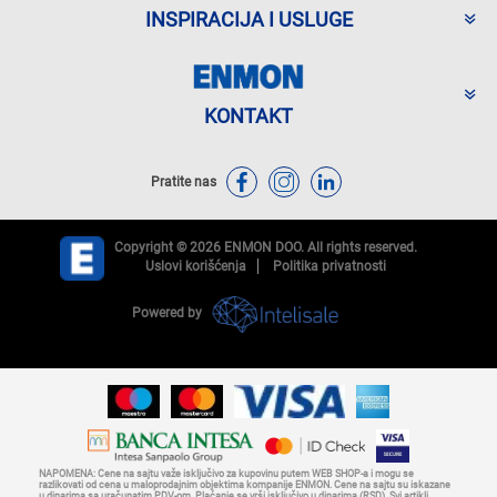
INSPIRACIJA I USLUGE
KONTAKT
Pratite nas
Copyright © 2026 ENMON DOO. All rights reserved.
Uslovi korišćenja
Politika privatnosti
Powered by
NAPOMENA: Cene na sajtu važe isključivo za kupovinu putem WEB SHOP-a i mogu se
razlikovati od cena u maloprodajnim objektima kompanije ENMON. Cene na sajtu su iskazane
u dinarima sa uračunatim PDV-om. Plaćanje se vrši isključivo u dinarima (RSD). Svi artikli