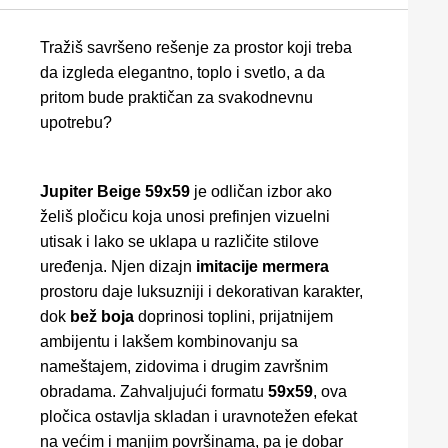
Tražiš savršeno rešenje za prostor koji treba
da izgleda elegantno, toplo i svetlo, a da
pritom bude praktičan za svakodnevnu
upotrebu?
Jupiter Beige 59x59
je odličan izbor ako
želiš pločicu koja unosi prefinjen vizuelni
utisak i lako se uklapa u različite stilove
uređenja. Njen dizajn
imitacije mermera
prostoru daje luksuzniji i dekorativan karakter,
dok
bež boja
doprinosi toplini, prijatnijem
ambijentu i lakšem kombinovanju sa
nameštajem, zidovima i drugim završnim
obradama. Zahvaljujući formatu
59x59
, ova
pločica ostavlja skladan i uravnotežen efekat
na većim i manjim površinama, pa je dobar