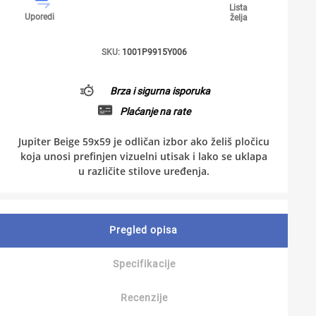
Lista
Uporedi
želja
SKU:
1001P9915Y006
Brza i sigurna isporuka
Plaćanje na rate
Jupiter Beige 59x59 je odličan izbor ako želiš pločicu
koja unosi prefinjen vizuelni utisak i lako se uklapa
u različite stilove uređenja.
Pregled opisa
Specifikacije
Recenzije