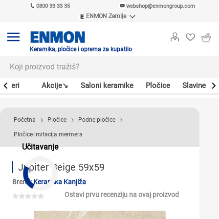
0800 33 33 35
webshop@enmongroup.com
ENMON Zemlje
ENMON SRB
ENMON BIH
ENMON HR
Keramika, pločice i oprema za kupatilo
ENMON MKD
Bojleri
Akcije↘
Saloni keramike
Pločice
Slavine
Početna
Pločice
Podne pločice
Pločice imitacija mermera
Učitavanje
Jupiter Beige 59x59
Brend:
Keramika Kanjiža
Ostavi prvu recenziju na ovaj proizvod