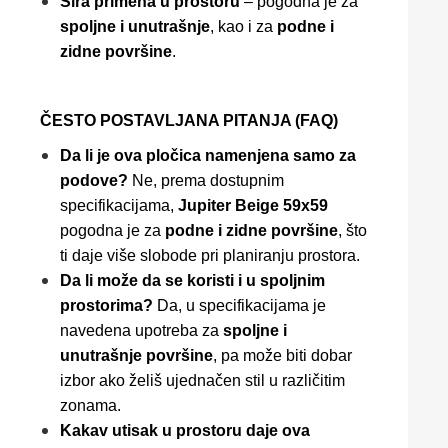
Šira primena u prostoru
– pogodna je za
spoljne i unutrašnje
, kao i za
podne i
zidne površine
.
ČESTO POSTAVLJANA PITANJA (FAQ)
Da li je ova pločica namenjena samo za
podove?
Ne, prema dostupnim
specifikacijama,
Jupiter Beige 59x59
pogodna je za
podne i zidne površine
, što
ti daje više slobode pri planiranju prostora.
Da li može da se koristi i u spoljnim
prostorima?
Da, u specifikacijama je
navedena upotreba za
spoljne i
unutrašnje površine
, pa može biti dobar
izbor ako želiš ujednačen stil u različitim
zonama.
Kakav utisak u prostoru daje ova