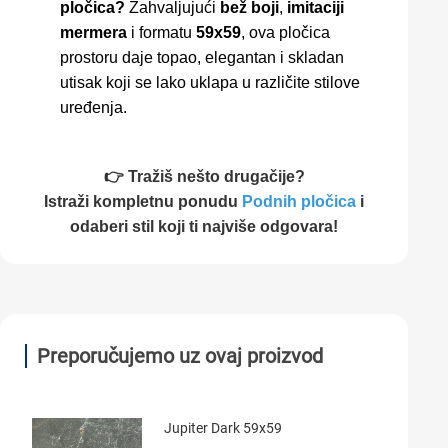
pločica?
Zahvaljujući
bež boji
,
imitaciji
mermera
i formatu
59x59
, ova pločica
prostoru daje topao, elegantan i skladan
utisak koji se lako uklapa u različite stilove
uređenja.
👉 Tražiš nešto drugačije?
Istraži kompletnu ponudu
Podnih pločica
i
odaberi stil koji ti najviše odgovara!
Preporučujemo uz ovaj proizvod
Jupiter Dark 59x59