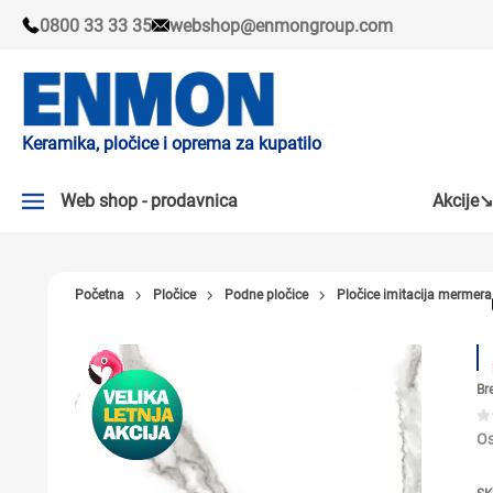
0800 33 33 35
webshop@enmongroup.com
Keramika, pločice i oprema za kupatilo
Web shop - prodavnica
Akcije↘
AKCIJE↘
Početna
Pločice
Podne pločice
Pločice imitacija mermera
PLOČICE
SLAVINE
Br
KADE I TUŠ KABINE
SANITARIJE
Os
TUŠEVI