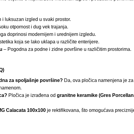
i luksuzan izgled u svaki prostor.
ku otpornost i dug vek trajanja.
ga doprinosi modernijem i urednijem izgledu.
tika koja se lako uklapa u različite enterijere.
bu
– Pogodna za podne i zidne površine u različitim prostorima.
Q)
dna za spoljašnje površine?
Da, ova pločica namenjena je z
m namenom.
ica?
Pločica je izrađena od
granitne keramike (Gres Porcellan
G Calacata 100x100
je rektifikovana, što omogućava preciznij