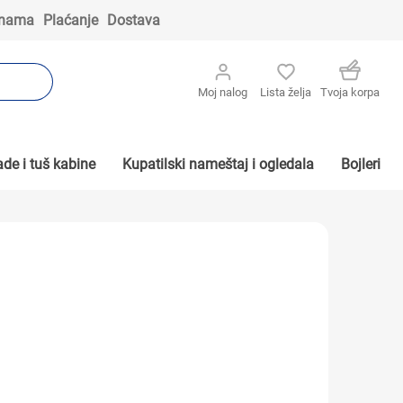
 nama
Plaćanje
Dostava
Moj nalog
Lista želja
Tvoja korpa
de i tuš kabine
Kupatilski nameštaj i ogledala
Bojleri