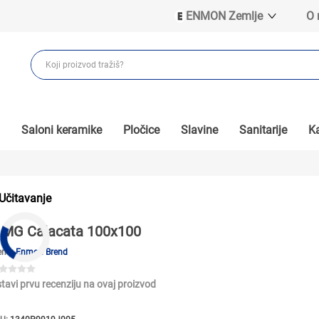
ENMON Zemlje
O
ENMON SRB
ENMON BIH
ENMON HR
ENMON MKD
Saloni keramike
Pločice
Slavine
Sanitarije
Ka
Učitavanje
MG Calacata 100x100
end:
Enmon Brend
tavi prvu recenziju na ovaj proizvod