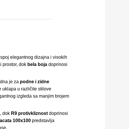
 spoj elegantnog dizajna i visokih
ki prostor, dok
bela boja
doprinosi
odna je za
podne i zidne
uklapa u različite stilove
antnog izgleda sa manjim brojem
e, dok
R9 protivkliznost
doprinosi
acata 100x100
predstavlja
nse.