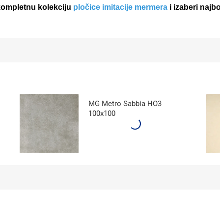
 kompletnu kolekciju
pločice imitacije mermera
i izaberi najb
MG Metro Sabbia HO3
100x100