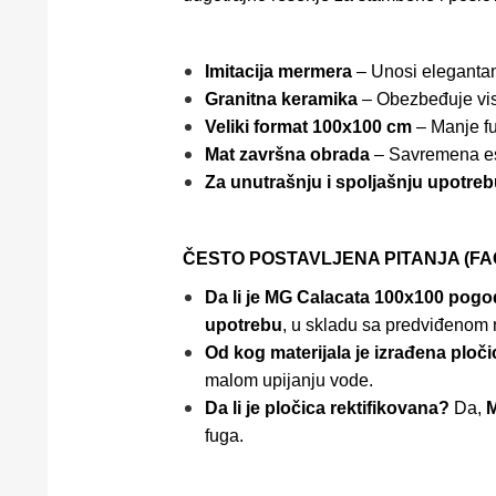
Imitacija mermera
– Unosi elegantan 
Granitna keramika
– Obezbeđuje viso
Veliki format 100x100 cm
– Manje fu
Mat završna obrada
– Savremena este
Za unutrašnju i spoljašnju upotre
ČESTO POSTAVLJENA PITANJA (FA
Da li je MG Calacata 100x100 pogo
upotrebu
, u skladu sa predviđeno
Od kog materijala je izrađena ploč
malom upijanju vode.
Da li je pločica rektifikovana?
Da,
M
fuga.