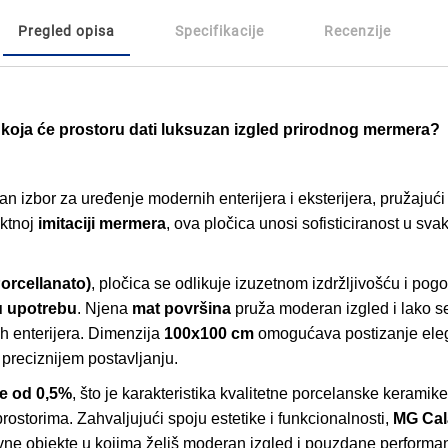
Pregled opisa
Specifikacije
Recenzije
 koja će prostoru dati luksuzan izgled prirodnog mermera?
an izbor za uređenje modernih enterijera i eksterijera, pružajući
ektnoj
imitaciji mermera
, ova pločica unosi sofisticiranost u sva
orcellanato)
, pločica se odlikuje izuzetnom izdržljivošću i pog
u upotrebu
. Njena
mat površina
pruža moderan izgled i lako se 
ih enterijera. Dimenzija
100x100 cm
omogućava postizanje eleg
preciznijem postavljanju.
je od 0,5%
, što je karakteristika kvalitetne porcelanske keramik
ostorima. Zahvaljujući spoju estetike i funkcionalnosti,
MG Cal
vne objekte u kojima želiš moderan izgled i pouzdane performa