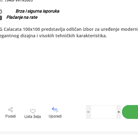
U:
1340P9919J005
Brza i sigurna isporuka
Plaćanje na rate
 Calacata 100x100 predstavlja odličan izbor za uređenje modernih 
egantnog dizajna i visokih tehničkih karakteristika.
h
i
Podeli
Uporedi
Lista želja