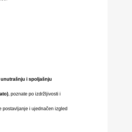
a
unutrašnju i spoljašnju
ato)
, poznate po izdržljivosti i
e postavljanje i ujednačen izgled