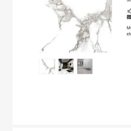
SK
KUPATILSKI NAMEŠTAJ I OGLEDALA
PODNE I ZIDNE OBLOGE
MG
BOJLERI
el
LAJSNE ZA PLOČICE
MATERIJALI ZA KERAMIČARSKE RADOVE
ALATI ZA KERAMIKU
ODVOD VODE
GREJANJE I HLAĐENJE
KUPATILSKA GALANTERIJA
NAMEŠTAJ
SVI PROIZVODI