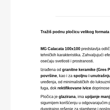
Tražiš podnu pločicu velikog formata
MG Calacata 100x100
predstavlja odlič
tehničkih karakteristika. Zahvaljujući ef
osećaju svetlosti i prostranosti.
Izrađena od
granitne keramike (Gres P
površine
, kao i za
spoljnu i unutrašnj
uređenja, od minimalističkih do luksuzn
fuga, dok
rektifikovane ivice
doprinose 
Pločica je
glazirana
, ima
upijanje man
sigurnijem korišćenju u odgovarajućim pr
dugotrajno rešenje za stambene i poslo